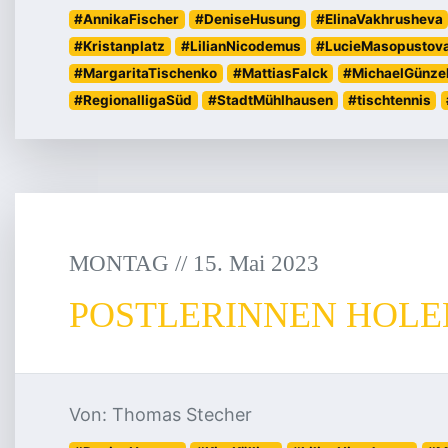
#AnnikaFischer
#DeniseHusung
#ElinaVakhrusheva
#Kristanplatz
#LilianNicodemus
#LucieMasopustov
#MargaritaTischenko
#MattiasFalck
#MichaelGünze
#RegionalligaSüd
#StadtMühlhausen
#tischtennis
MONTAG
/
/
15
.
Mai
2023
POSTLERINNEN HOL
Von: Thomas Stecher