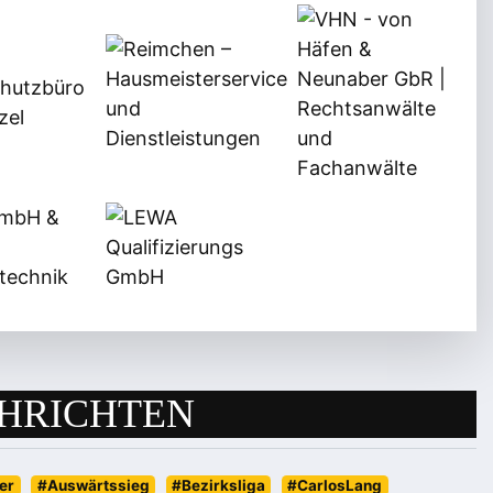
HRICHTEN
er
#Auswärtssieg
#Bezirksliga
#CarlosLang