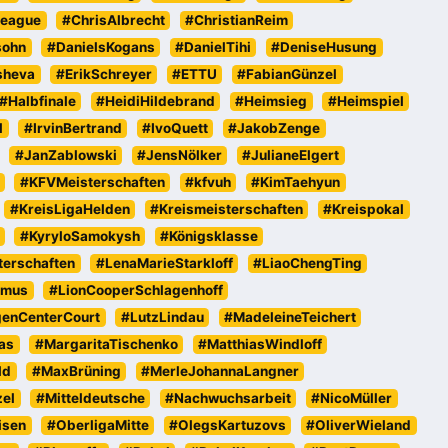
eague
#ChrisAlbrecht
#ChristianReim
sohn
#DanielsKogans
#DanielTihi
#DeniseHusung
sheva
#ErikSchreyer
#ETTU
#FabianGünzel
#Halbfinale
#HeidiHildebrand
#Heimsieg
#Heimspiel
l
#IrvinBertrand
#IvoQuett
#JakobZenge
#JanZablowski
#JensNölker
#JulianeElgert
#KFVMeisterschaften
#kfvuh
#KimTaehyun
#KreisLigaHelden
#Kreismeisterschaften
#Kreispokal
#KyryloSamokysh
#Königsklasse
erschaften
#LenaMarieStarkloff
#LiaoChengTing
emus
#LionCooperSchlagenhoff
genCenterCourt
#LutzLindau
#MadeleineTeichert
as
#MargaritaTischenko
#MatthiasWindloff
ld
#MaxBrüning
#MerleJohannaLangner
zel
#Mitteldeutsche
#Nachwuchsarbeit
#NicoMüller
isen
#OberligaMitte
#OlegsKartuzovs
#OliverWieland