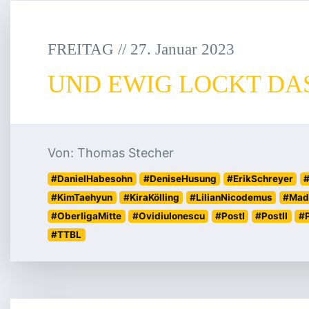
FREITAG
/
/
27
.
Januar
2023
UND EWIG LOCKT DA
Von: Thomas Stecher
#DanielHabesohn
#DeniseHusung
#ErikSchreyer
#
#KimTaehyun
#KiraKölling
#LilianNicodemus
#Made
#OberligaMitte
#OvidiuIonescu
#PostI
#PostII
#P
#TTBL