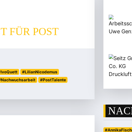
T FÜR POST
#IvoQuett
#LilianNicodemus
#Nachwuchsarbeit
#PostTalente
NAC
#AnnikaFisch