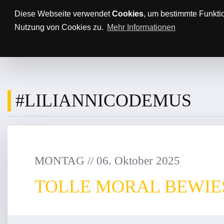
Anfahrt/Parkplätze
Impressum
Datenschutz
Diese Webseite verwendet
Cookies
, um bestimmte Funkti
Nutzung von Cookies zu.
Mehr Informationen
AKTUELLES
TTBL
SPON
#LILIANNICODEMUS
MONTAG
/
/
06
.
Oktober
2025
TOLLE MORAL BEWIE