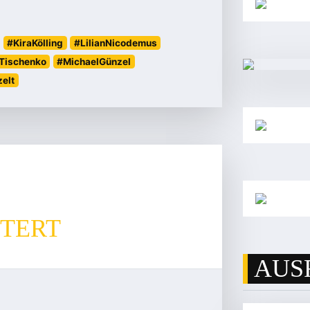
#KiraKölling
#LilianNicodemus
Tischenko
#MichaelGünzel
elt
STERT
AUS