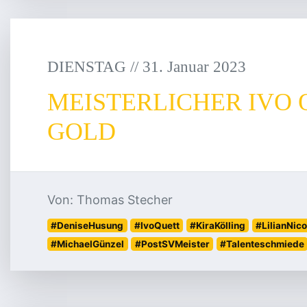
DIENSTAG
/
/
31
.
Januar
2023
MEISTERLICHER IVO 
GOLD
Von: Thomas Stecher
#DeniseHusung
#IvoQuett
#KiraKölling
#LilianNi
#MichaelGünzel
#PostSVMeister
#Talenteschmiede