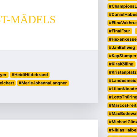
#ChampionsL
#DanielHabe
ST-MÄDELS
#ElinaVakhru
#FinalFour
#Hexenkesse
#JanBollweg
#KayStumper
#KiraKölling
#Kristanplatz
eyer
#HeidiHildebrand
#Landesmeist
eichert
#MerleJohannaLangner
#LilianNicod
#LottoThürin
#MarcosFreit
#MaxBodewa
#MichaelGün
#NiklasHalbe