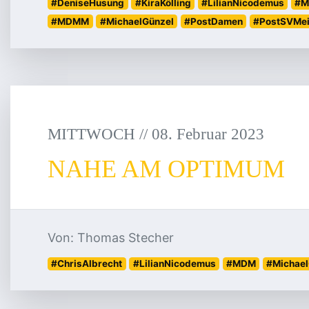
#DeniseHusung
#KiraKölling
#LilianNicodemus
#M
#MDMM
#MichaelGünzel
#PostDamen
#PostSVMei
MITTWOCH
/
/
08
.
Februar
2023
NAHE AM OPTIMUM
Von: Thomas Stecher
#ChrisAlbrecht
#LilianNicodemus
#MDM
#Michael