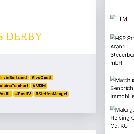
S DERBY
IrvinBertrand
#IvoQuett
leineTeichert
#MDM
ostIII
#PostIV
#SteffenMengel