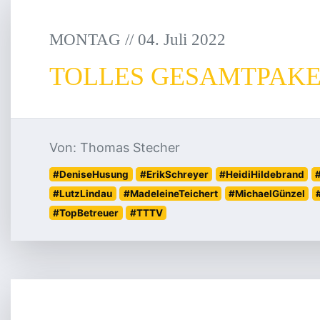
MONTAG
/
/
04
.
Juli
2022
TOLLES GESAMTPAKE
Von: Thomas Stecher
#DeniseHusung
#ErikSchreyer
#HeidiHildebrand
#LutzLindau
#MadeleineTeichert
#MichaelGünzel
#TopBetreuer
#TTTV