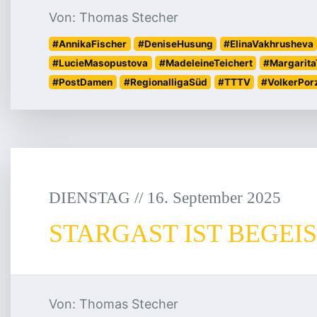
Von: Thomas Stecher
#AnnikaFischer
#DeniseHusung
#ElinaVakhrusheva
#LucieMasopustova
#MadeleineTeichert
#Margarita
#PostDamen
#RegionalligaSüd
#TTTV
#VolkerPorz
DIENSTAG
/
/
16
.
September
2025
STARGAST IST BEGEI
Von: Thomas Stecher