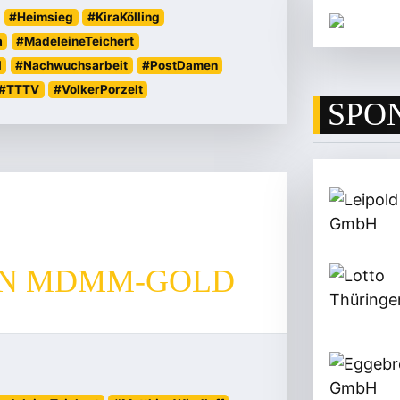
#Heimsieg
#KiraKölling
a
#MadeleineTeichert
l
#Nachwuchsarbeit
#PostDamen
#TTTV
#VolkerPorzelt
SPO
EN MDMM-GOLD