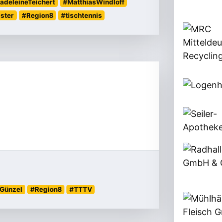
adeleineTeichert
#MatthiasWindloff
ster
#Region8
#tischtennis
Günzel
#Region8
#TTTV