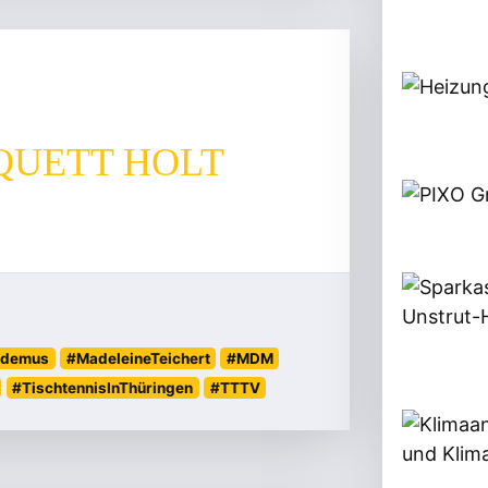
QUETT HOLT
codemus
#MadeleineTeichert
#MDM
#TischtennisInThüringen
#TTTV