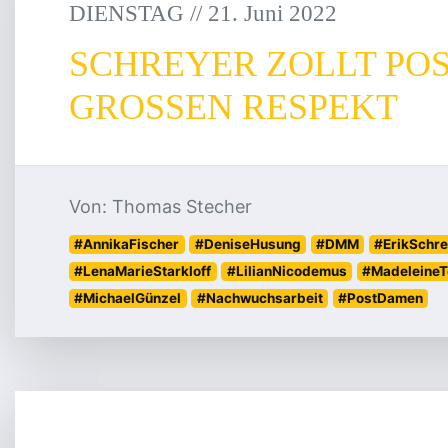
DIENSTAG
/
/
21
.
Juni
2022
SCHREYER ZOLLT PO
GROSSEN RESPEKT
Von: Thomas Stecher
#AnnikaFischer
#DeniseHusung
#DMM
#ErikSchr
#LenaMarieStarkloff
#LilianNicodemus
#MadeleineT
#MichaelGünzel
#Nachwuchsarbeit
#PostDamen