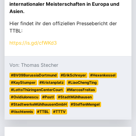
internationaler Meisterschaften in Europa und
Asien.
Hier findet ihr den offiziellen Pressebericht der
TTBL:
https://is.gd/cfWKd3
Von: Thomas Stecher
#BV09BorussiaDortmund
#ErikSchreyer
#Hexenkessel
#KayStumper
#Kristanplatz
#LiaoChengTing
#LottoThüringenCenterCourt
#MarcosFreitas
#OvidiuIonescu
#PostI
#StadtMühlhausen
#StadtwerkeMühlhausenGmbH
#SteffenMengel
#tischtennis
#TTBL
#TTTV