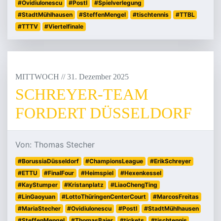
#OvidiuIonescu
#PostI
#Spielverlegung
#StadtMühlhausen
#SteffenMengel
#tischtennis
#TTBL
#TTTV
#Viertelfinale
MITTWOCH
/
/
31
.
Dezember
2025
SCHREYER-TEAM
FORDERT DÜSSELDORF
Von: Thomas Stecher
#BorussiaDüsseldorf
#ChampionsLeague
#ErikSchreyer
#ETTU
#FinalFour
#Heimspiel
#Hexenkessel
#KayStumper
#Kristanplatz
#LiaoChengTing
#LinGaoyuan
#LottoThüringenCenterCourt
#MarcosFreitas
#MariaStecher
#OvidiuIonescu
#PostI
#StadtMühlhausen
#SteffenMengel
#ThomasBaier
#tickets
#tischtennis