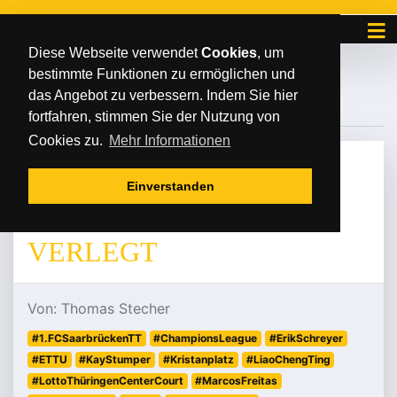
Diese Webseite verwendet
Cookies
, um
bestimmte Funktionen zu ermöglichen und
#POSTI
das Angebot zu verbessern. Indem Sie hier
fortfahren, stimmen Sie der Nutzung von
Cookies zu.
Mehr Informationen
DIENSTAG
/
/
06
.
Januar
2026
Einverstanden
TOP-HEIMSPIEL IST
VERLEGT
Von: Thomas Stecher
#1.FCSaarbrückenTT
#ChampionsLeague
#ErikSchreyer
#ETTU
#KayStumper
#Kristanplatz
#LiaoChengTing
#LottoThüringenCenterCourt
#MarcosFreitas