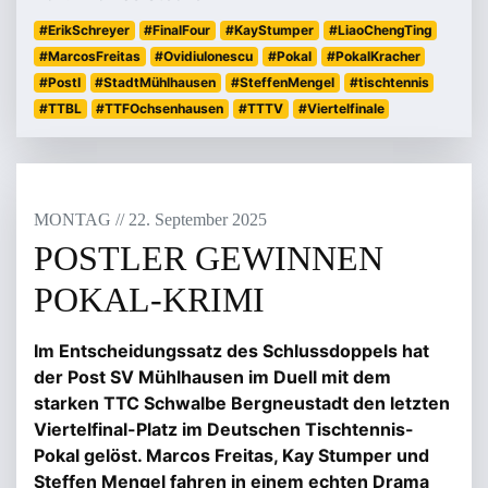
#ErikSchreyer
#FinalFour
#KayStumper
#LiaoChengTing
#MarcosFreitas
#OvidiuIonescu
#Pokal
#PokalKracher
#PostI
#StadtMühlhausen
#SteffenMengel
#tischtennis
#TTBL
#TTFOchsenhausen
#TTTV
#Viertelfinale
MONTAG
/
/
22
.
September
2025
POSTLER GEWINNEN
POKAL-KRIMI
Im Entscheidungssatz des Schlussdoppels hat
der Post SV Mühlhausen im Duell mit dem
starken TTC Schwalbe Bergneustadt den letzten
Viertelfinal-Platz im Deutschen Tischtennis-
Pokal gelöst. Marcos Freitas, Kay Stumper und
Steffen Mengel fahren in einem echten Drama