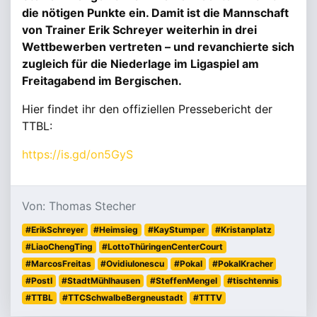
die nötigen Punkte ein. Damit ist die Mannschaft
von Trainer Erik Schreyer weiterhin in drei
Wettbewerben vertreten – und revanchierte sich
zugleich für die Niederlage im Ligaspiel am
Freitagabend im Bergischen.
Hier findet ihr den offiziellen Pressebericht der
TTBL:
https://is.gd/on5GyS
Von: Thomas Stecher
#ErikSchreyer
#Heimsieg
#KayStumper
#Kristanplatz
#LiaoChengTing
#LottoThüringenCenterCourt
#MarcosFreitas
#OvidiuIonescu
#Pokal
#PokalKracher
#PostI
#StadtMühlhausen
#SteffenMengel
#tischtennis
#TTBL
#TTCSchwalbeBergneustadt
#TTTV