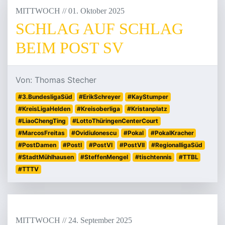
MITTWOCH
/
/
01
.
Oktober
2025
SCHLAG AUF SCHLAG
BEIM POST SV
Von: Thomas Stecher
#3.BundesligaSüd
#ErikSchreyer
#KayStumper
#KreisLigaHelden
#Kreisoberliga
#Kristanplatz
#LiaoChengTing
#LottoThüringenCenterCourt
#MarcosFreitas
#OvidiuIonescu
#Pokal
#PokalKracher
#PostDamen
#PostI
#PostVI
#PostVII
#RegionalligaSüd
#StadtMühlhausen
#SteffenMengel
#tischtennis
#TTBL
#TTTV
MITTWOCH
/
/
24
.
September
2025