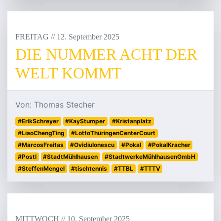
FREITAG
/
/
12
.
September
2025
DIE NUMMER ACHT DER
WELT KOMMT
Von: Thomas Stecher
#ErikSchreyer
#KayStumper
#Kristanplatz
#LiaoChengTing
#LottoThüringenCenterCourt
#MarcosFreitas
#OvidiuIonescu
#Pokal
#PokalKracher
#PostI
#StadtMühlhausen
#StadtwerkeMühlhausenGmbH
#SteffenMengel
#tischtennis
#TTBL
#TTTV
MITTWOCH
/
/
10
.
September
2025