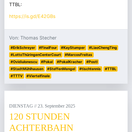
TTBL:
https://is.gd/E42GBs
Von: Thomas Stecher
#ErikSchreyer
#FinalFour
#KayStumper
#LiaoChengTing
#LottoThüringenCenterCourt
#MarcosFreitas
#OvidiuIonescu
#Pokal
#PokalKracher
#PostI
#StadtMühlhausen
#SteffenMengel
#tischtennis
#TTBL
#TTTV
#Viertelfinale
DIENSTAG
/
/
23
.
September
2025
120 STUNDEN
ACHTERBAHN