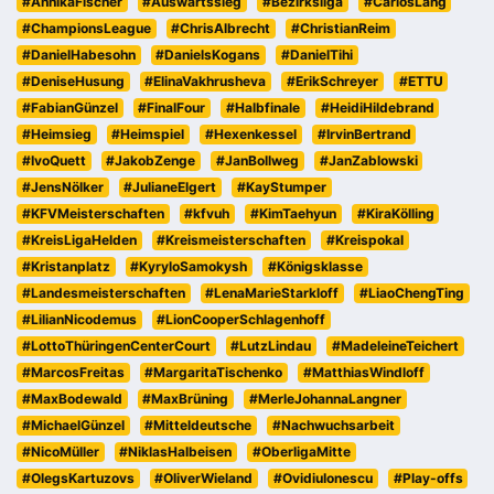
#AnnikaFischer
#Auswärtssieg
#Bezirksliga
#CarlosLang
#ChampionsLeague
#ChrisAlbrecht
#ChristianReim
#DanielHabesohn
#DanielsKogans
#DanielTihi
#DeniseHusung
#ElinaVakhrusheva
#ErikSchreyer
#ETTU
#FabianGünzel
#FinalFour
#Halbfinale
#HeidiHildebrand
#Heimsieg
#Heimspiel
#Hexenkessel
#IrvinBertrand
#IvoQuett
#JakobZenge
#JanBollweg
#JanZablowski
#JensNölker
#JulianeElgert
#KayStumper
#KFVMeisterschaften
#kfvuh
#KimTaehyun
#KiraKölling
#KreisLigaHelden
#Kreismeisterschaften
#Kreispokal
#Kristanplatz
#KyryloSamokysh
#Königsklasse
#Landesmeisterschaften
#LenaMarieStarkloff
#LiaoChengTing
#LilianNicodemus
#LionCooperSchlagenhoff
#LottoThüringenCenterCourt
#LutzLindau
#MadeleineTeichert
#MarcosFreitas
#MargaritaTischenko
#MatthiasWindloff
#MaxBodewald
#MaxBrüning
#MerleJohannaLangner
#MichaelGünzel
#Mitteldeutsche
#Nachwuchsarbeit
#NicoMüller
#NiklasHalbeisen
#OberligaMitte
#OlegsKartuzovs
#OliverWieland
#OvidiuIonescu
#Play-offs