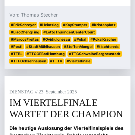
Von: Thomas Stecher
#ErikSchreyer
#Heimsieg
#KayStumper
#Kristanplatz
#LiaoChengTing
#LottoThüringenCenterCourt
#MarcosFreitas
#OvidiuIonescu
#Pokal
#PokalKracher
#PostI
#StadtMühlhausen
#SteffenMengel
#tischtennis
#TTBL
#TTCOEBadHomburg
#TTCSchwalbeBergneustadt
#TTFOchsenhausen
#TTTV
#Viertelfinale
DIENSTAG
/
/
23
.
September
2025
IM VIERTELFINALE
WARTET DER CHAMPION
Die heutige Auslosung der Viertelfinalspiele des