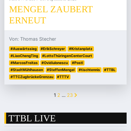
MENGEL ZAUBERT
ERNEUT
Von: Thomas Stecher
#Auswärtssieg
#ErikSchreyer
#Kristanplatz
#LiaoChengTing
#LottoThüringenCenterCourt
#MarcosFreitas
#OvidiuIonescu
#PostI
#StadtMühlhausen
#SteffenMengel
#tischtennis
#TTBL
#TTCZugbrückeGrenzau
#TTTV
1
2
…
23
TTBL LIVE