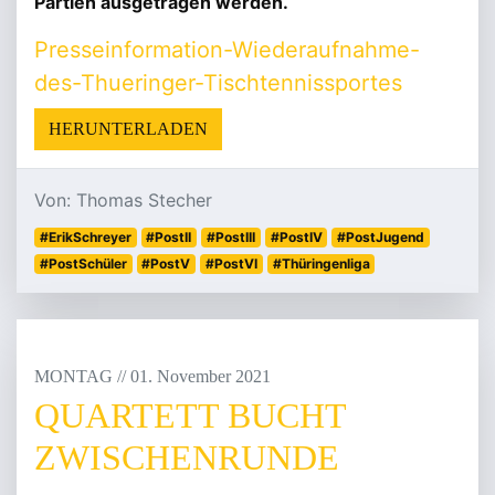
Partien ausgetragen werden.
Presseinformation-Wiederaufnahme-
des-Thueringer-Tischtennissportes
HERUNTERLADEN
Von: Thomas Stecher
#ErikSchreyer
#PostII
#PostIII
#PostIV
#PostJugend
#PostSchüler
#PostV
#PostVI
#Thüringenliga
MONTAG
/
/
01
.
November
2021
QUARTETT BUCHT
ZWISCHENRUNDE