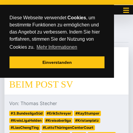
Diese Webseite verwendet
Cookies
, um
bestimmte Funktionen zu ermöglichen und
#POSTVI
das Angebot zu verbessern. Indem Sie hier
fortfahren, stimmen Sie der Nutzung von
Cookies zu.
Mehr Informationen
MITTWOCH
/
/
01
.
Oktober
2025
Einverstanden
SCHLAG AUF SCHLAG
BEIM POST SV
Von: Thomas Stecher
#3.BundesligaSüd
#ErikSchreyer
#KayStumper
#KreisLigaHelden
#Kreisoberliga
#Kristanplatz
#LiaoChengTing
#LottoThüringenCenterCourt