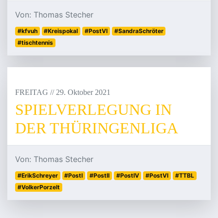
Von: Thomas Stecher
#kfvuh
#Kreispokal
#PostVI
#SandraSchröter
#tischtennis
FREITAG
/
/
29
.
Oktober
2021
SPIELVERLEGUNG IN
DER THÜRINGENLIGA
Von: Thomas Stecher
#ErikSchreyer
#PostI
#PostII
#PostIV
#PostVI
#TTBL
#VolkerPorzelt