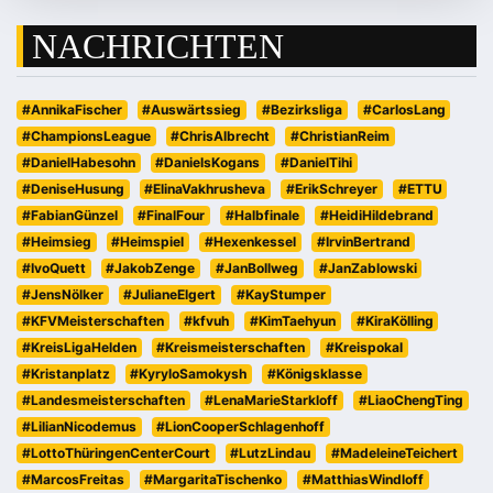
NACHRICHTEN
#AnnikaFischer
#Auswärtssieg
#Bezirksliga
#CarlosLang
#ChampionsLeague
#ChrisAlbrecht
#ChristianReim
#DanielHabesohn
#DanielsKogans
#DanielTihi
#DeniseHusung
#ElinaVakhrusheva
#ErikSchreyer
#ETTU
#FabianGünzel
#FinalFour
#Halbfinale
#HeidiHildebrand
#Heimsieg
#Heimspiel
#Hexenkessel
#IrvinBertrand
#IvoQuett
#JakobZenge
#JanBollweg
#JanZablowski
#JensNölker
#JulianeElgert
#KayStumper
#KFVMeisterschaften
#kfvuh
#KimTaehyun
#KiraKölling
#KreisLigaHelden
#Kreismeisterschaften
#Kreispokal
#Kristanplatz
#KyryloSamokysh
#Königsklasse
#Landesmeisterschaften
#LenaMarieStarkloff
#LiaoChengTing
#LilianNicodemus
#LionCooperSchlagenhoff
#LottoThüringenCenterCourt
#LutzLindau
#MadeleineTeichert
#MarcosFreitas
#MargaritaTischenko
#MatthiasWindloff