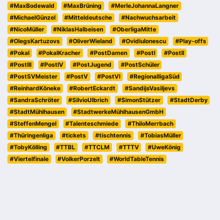
#MaxBodewald
#MaxBrüning
#MerleJohannaLangner
#MichaelGünzel
#Mitteldeutsche
#Nachwuchsarbeit
#NicoMüller
#NiklasHalbeisen
#OberligaMitte
#OlegsKartuzovs
#OliverWieland
#OvidiuIonescu
#Play-offs
#Pokal
#PokalKracher
#PostDamen
#PostI
#PostII
#PostIII
#PostIV
#PostJugend
#PostSchüler
#PostSVMeister
#PostV
#PostVI
#RegionalligaSüd
#ReinhardKöneke
#RobertEckardt
#SandijsVasiljevs
#SandraSchröter
#SilvioUlbrich
#SimonStützer
#StadtDerby
#StadtMühlhausen
#StadtwerkeMühlhausenGmbH
#SteffenMengel
#Talenteschmiede
#ThiloMerrbach
#Thüringenliga
#tickets
#tischtennis
#TobiasMüller
#TobyKölling
#TTBL
#TTCLM
#TTTV
#UweKönig
#Viertelfinale
#VolkerPorzelt
#WorldTableTennis