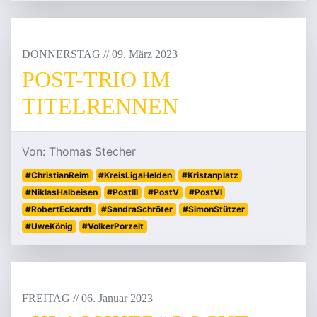
DONNERSTAG
/
/
09
.
März
2023
POST-TRIO IM
TITELRENNEN
Von: Thomas Stecher
#ChristianReim
#KreisLigaHelden
#Kristanplatz
#NiklasHalbeisen
#PostIII
#PostV
#PostVI
#RobertEckardt
#SandraSchröter
#SimonStützer
#UweKönig
#VolkerPorzelt
FREITAG
/
/
06
.
Januar
2023