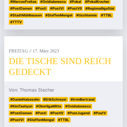
#MarcosFreitas
#OvidiuIonescu
#Pokal
#PokalKracher
#PostDamen
#PostI
#PostVI
#PostVII
#RegionalligaSüd
#StadtMühlhausen
#SteffenMengel
#tischtennis
#TTBL
#TTTV
FREITAG
/
/
17
.
März
2023
DIE TISCHE SIND REICH
GEDECKT
Von: Thomas Stecher
#DanielHabesohn
#ErikSchreyer
#IrvinBertrand
#KimTaehyun
#OberligaMitte
#OvidiuIonescu
#PostDamen
#PostI
#PostIV
#PostJugend
#PostV
#PostVI
#SteffenMengel
#TTBL