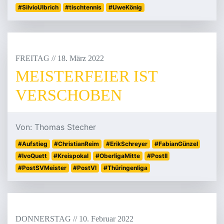
#SilvioUlbrich
#tischtennis
#UweKönig
FREITAG
/
/
18
.
März
2022
MEISTERFEIER IST
VERSCHOBEN
Von: Thomas Stecher
#Aufstieg
#ChristianReim
#ErikSchreyer
#FabianGünzel
#IvoQuett
#Kreispokal
#OberligaMitte
#PostII
#PostSVMeister
#PostVI
#Thüringenliga
DONNERSTAG
/
/
10
.
Februar
2022