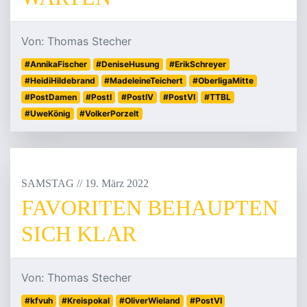
Von: Thomas Stecher
#AnnikaFischer
#DeniseHusung
#ErikSchreyer
#HeidiHildebrand
#MadeleineTeichert
#OberligaMitte
#PostDamen
#PostI
#PostIV
#PostVI
#TTBL
#UweKönig
#VolkerPorzelt
SAMSTAG
/
/
19
.
März
2022
FAVORITEN BEHAUPTEN
SICH KLAR
Von: Thomas Stecher
#kfvuh
#Kreispokal
#OliverWieland
#PostVI