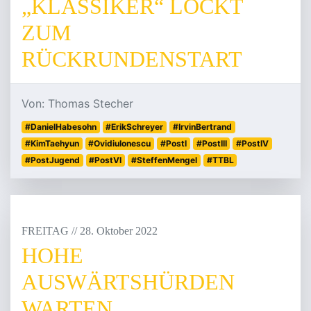
„KLASSIKER“ LOCKT
ZUM
RÜCKRUNDENSTART
Von: Thomas Stecher
#DanielHabesohn
#ErikSchreyer
#IrvinBertrand
#KimTaehyun
#OvidiuIonescu
#PostI
#PostIII
#PostIV
#PostJugend
#PostVI
#SteffenMengel
#TTBL
FREITAG
/
/
28
.
Oktober
2022
HOHE
AUSWÄRTSHÜRDEN
WARTEN