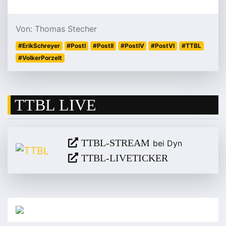
Von: Thomas Stecher
#ErikSchreyer
#PostI
#PostII
#PostIV
#PostVI
#TTBL
#VolkerPorzelt
TTBL LIVE
TTBL-STREAM
bei Dyn
TTBL-LIVETICKER