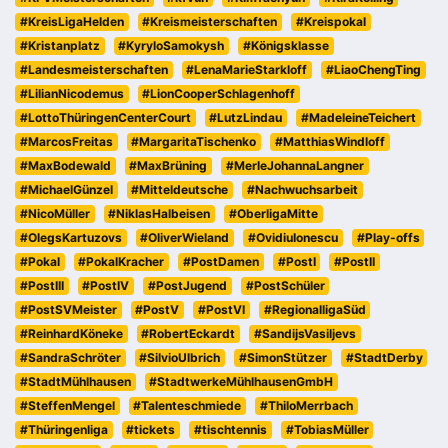
#KreisLigaHelden
#Kreismeisterschaften
#Kreispokal
#Kristanplatz
#KyryloSamokysh
#Königsklasse
#Landesmeisterschaften
#LenaMarieStarkloff
#LiaoChengTing
#LilianNicodemus
#LionCooperSchlagenhoff
#LottoThüringenCenterCourt
#LutzLindau
#MadeleineTeichert
#MarcosFreitas
#MargaritaTischenko
#MatthiasWindloff
#MaxBodewald
#MaxBrüning
#MerleJohannaLangner
#MichaelGünzel
#Mitteldeutsche
#Nachwuchsarbeit
#NicoMüller
#NiklasHalbeisen
#OberligaMitte
#OlegsKartuzovs
#OliverWieland
#OvidiuIonescu
#Play-offs
#Pokal
#PokalKracher
#PostDamen
#PostI
#PostII
#PostIII
#PostIV
#PostJugend
#PostSchüler
#PostSVMeister
#PostV
#PostVI
#RegionalligaSüd
#ReinhardKöneke
#RobertEckardt
#SandijsVasiljevs
#SandraSchröter
#SilvioUlbrich
#SimonStützer
#StadtDerby
#StadtMühlhausen
#StadtwerkeMühlhausenGmbH
#SteffenMengel
#Talenteschmiede
#ThiloMerrbach
#Thüringenliga
#tickets
#tischtennis
#TobiasMüller