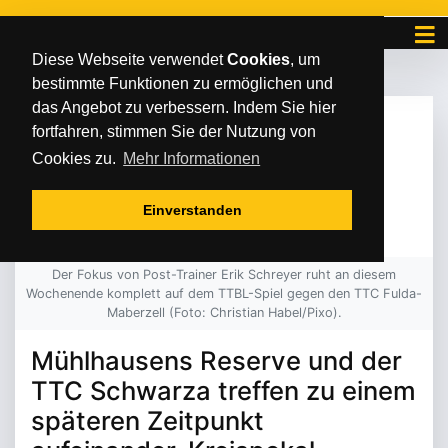
Diese Webseite verwendet
Cookies
, um
bestimmte Funktionen zu ermöglichen und
das Angebot zu verbessern. Indem Sie hier
FREITAG
/
/
29
.
Oktober
2021
fortfahren, stimmen Sie der Nutzung von
SPIELVERLEGUNG IN
Cookies zu.
Mehr Informationen
DER THÜRINGENLIGA
Einverstanden
Der Fokus von Post-Trainer Erik Schreyer ruht an diesem
Wochenende komplett auf dem TTBL-Spiel gegen den TTC Fulda-
Maberzell (Foto: Christian Habel/Pixo).
Mühlhausens Reserve und der
TTC Schwarza treffen zu einem
späteren Zeitpunkt