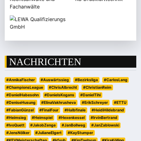
NACHRICHTEN
#AnnikaFischer
#Auswärtssieg
#Bezirksliga
#CarlosLang
#ChampionsLeague
#ChrisAlbrecht
#ChristianReim
#DanielHabesohn
#DanielsKogans
#DanielTihi
#DeniseHusung
#ElinaVakhrusheva
#ErikSchreyer
#ETTU
#FabianGünzel
#FinalFour
#Halbfinale
#HeidiHildebrand
#Heimsieg
#Heimspiel
#Hexenkessel
#IrvinBertrand
#IvoQuett
#JakobZenge
#JanBollweg
#JanZablowski
#JensNölker
#JulianeElgert
#KayStumper
#KFVMeisterschaften
#kfvuh
#KimTaehyun
#KiraKölling