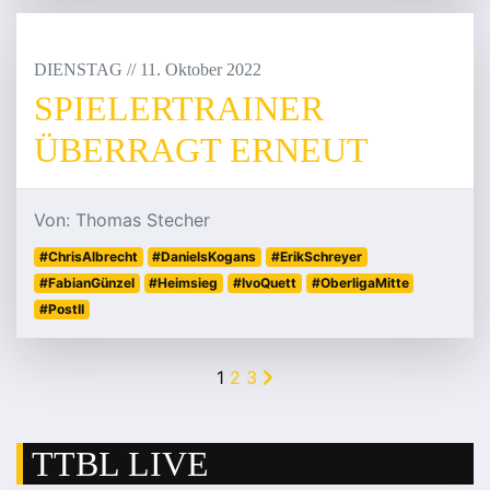
DIENSTAG
/
/
11
.
Oktober
2022
SPIELERTRAINER
ÜBERRAGT ERNEUT
Von: Thomas Stecher
#ChrisAlbrecht
#DanielsKogans
#ErikSchreyer
#FabianGünzel
#Heimsieg
#IvoQuett
#OberligaMitte
#PostII
1
2
3
TTBL LIVE