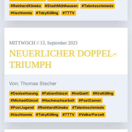
#ReinhardKöneke
#StadtMühlhausen
#Talenteschmiede
#tischtennis
#TobyKölling
#TTTV
MITTWOCH
/
/
13
.
September
2023
NEUERLICHER DOPPEL-
TRIUMPH
Von: Thomas Stecher
#DeniseHusung
#FabianGünzel
#IvoQuett
#KiraKölling
#MichaelGünzel
#Nachwuchsarbeit
#PostDamen
#PostJugend
#ReinhardKöneke
#Talenteschmiede
#tischtennis
#TobyKölling
#TTTV
#VolkerPorzelt