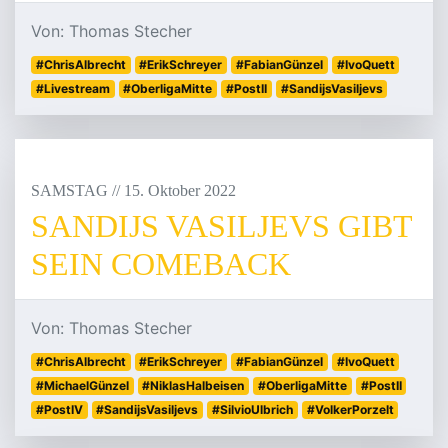
Von: Thomas Stecher
#ChrisAlbrecht
#ErikSchreyer
#FabianGünzel
#IvoQuett
#Livestream
#OberligaMitte
#PostII
#SandijsVasiljevs
SAMSTAG
/
/
15
.
Oktober
2022
SANDIJS VASILJEVS GIBT
SEIN COMEBACK
Von: Thomas Stecher
#ChrisAlbrecht
#ErikSchreyer
#FabianGünzel
#IvoQuett
#MichaelGünzel
#NiklasHalbeisen
#OberligaMitte
#PostII
#PostIV
#SandijsVasiljevs
#SilvioUlbrich
#VolkerPorzelt