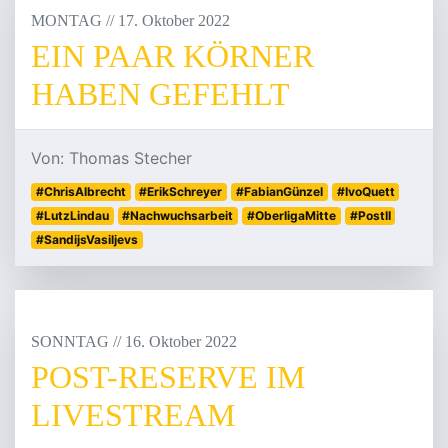
MONTAG
/
/
17
.
Oktober
2022
EIN PAAR KÖRNER
HABEN GEFEHLT
Von: Thomas Stecher
#ChrisAlbrecht
#ErikSchreyer
#FabianGünzel
#IvoQuett
#LutzLindau
#Nachwuchsarbeit
#OberligaMitte
#PostII
#SandijsVasiljevs
SONNTAG
/
/
16
.
Oktober
2022
POST-RESERVE IM
LIVESTREAM