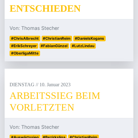
ENTSCHIEDEN
Von: Thomas Stecher
#ChrisAlbrecht
#ChristianReim
#DanielsKogans
#ErikSchreyer
#FabianGünzel
#LutzLindau
#OberligaMitte
DIENSTAG
/
/
10
.
Januar
2023
ARBEITSSIEG BEIM
VORLETZTEN
Von: Thomas Stecher
#Auswärtssieg
#Bezirksliga
#ChristianReim