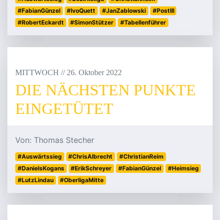
#FabianGünzel
#IvoQuett
#JanZablowski
#PostIII
#RobertEckardt
#SimonStützer
#Tabellenführer
MITTWOCH
/
/
26
.
Oktober
2022
DIE NÄCHSTEN PUNKTE
EINGETÜTET
Von: Thomas Stecher
#Auswärtssieg
#ChrisAlbrecht
#ChristianReim
#DanielsKogans
#ErikSchreyer
#FabianGünzel
#Heimsieg
#LutzLindau
#OberligaMitte