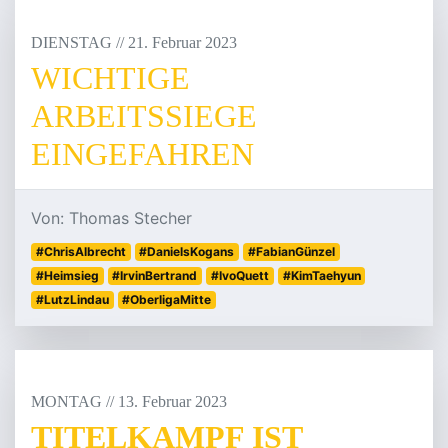
DIENSTAG
/
/
21
.
Februar
2023
WICHTIGE
ARBEITSSIEGE
EINGEFAHREN
Von: Thomas Stecher
#ChrisAlbrecht
#DanielsKogans
#FabianGünzel
#Heimsieg
#IrvinBertrand
#IvoQuett
#KimTaehyun
#LutzLindau
#OberligaMitte
MONTAG
/
/
13
.
Februar
2023
TITELKAMPF IST