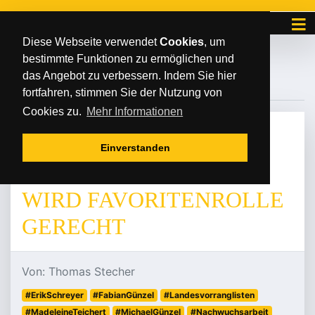
Diese Webseite verwendet
Cookies
, um
bestimmte Funktionen zu ermöglichen und
#FABIANGÜNZEL
das Angebot zu verbessern. Indem Sie hier
fortfahren, stimmen Sie der Nutzung von
Cookies zu.
Mehr Informationen
MONTAG
/
/
03
.
Juni
2024
Einverstanden
MADELEINE TEICHERT
WIRD FAVORITENROLLE
GERECHT
Von: Thomas Stecher
#ErikSchreyer
#FabianGünzel
#Landesvorranglisten
#MadeleineTeichert
#MichaelGünzel
#Nachwuchsarbeit