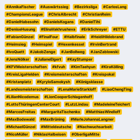
#AnnikaFischer
#Auswärtssieg
#Bezirksliga
#CarlosLang
#ChampionsLeague
#ChrisAlbrecht
#ChristianReim
#DanielHabesohn
#DanielsKogans
#DanielTihi
#DeniseHusung
#ElinaVakhrusheva
#ErikSchreyer
#ETTU
#FabianGünzel
#FinalFour
#Halbfinale
#HeidiHildebrand
#Heimsieg
#Heimspiel
#Hexenkessel
#IrvinBertrand
#IvoQuett
#JakobZenge
#JanBollweg
#JanZablowski
#JensNölker
#JulianeElgert
#KayStumper
#KFVMeisterschaften
#kfvuh
#KimTaehyun
#KiraKölling
#KreisLigaHelden
#Kreismeisterschaften
#Kreispokal
#Kristanplatz
#KyryloSamokysh
#Königsklasse
#Landesmeisterschaften
#LenaMarieStarkloff
#LiaoChengTing
#LilianNicodemus
#LionCooperSchlagenhoff
#LottoThüringenCenterCourt
#LutzLindau
#MadeleineTeichert
#MarcosFreitas
#MargaritaTischenko
#MatthiasWindloff
#MaxBodewald
#MaxBrüning
#MerleJohannaLangner
#MichaelGünzel
#Mitteldeutsche
#Nachwuchsarbeit
#NicoMüller
#NiklasHalbeisen
#OberligaMitte