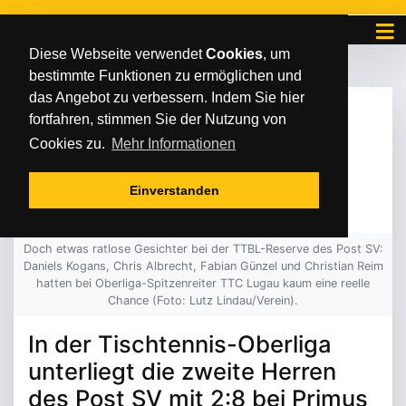
Diese Webseite verwendet
Cookies
, um
bestimmte Funktionen zu ermöglichen und
das Angebot zu verbessern. Indem Sie hier
MONTAG
/
/
13
.
Februar
2023
fortfahren, stimmen Sie der Nutzung von
TITELKAMPF IST
Cookies zu.
Mehr Informationen
ENTSCHIEDEN
Einverstanden
Doch etwas ratlose Gesichter bei der TTBL-Reserve des Post SV:
Daniels Kogans, Chris Albrecht, Fabian Günzel und Christian Reim
hatten bei Oberliga-Spitzenreiter TTC Lugau kaum eine reelle
Chance (Foto: Lutz Lindau/Verein).
In der Tischtennis-Oberliga
unterliegt die zweite Herren
des Post SV mit 2:8 bei Primus