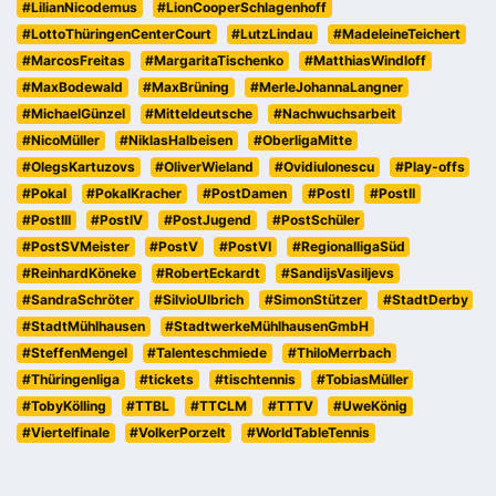
#LilianNicodemus
#LionCooperSchlagenhoff
#LottoThüringenCenterCourt
#LutzLindau
#MadeleineTeichert
#MarcosFreitas
#MargaritaTischenko
#MatthiasWindloff
#MaxBodewald
#MaxBrüning
#MerleJohannaLangner
#MichaelGünzel
#Mitteldeutsche
#Nachwuchsarbeit
#NicoMüller
#NiklasHalbeisen
#OberligaMitte
#OlegsKartuzovs
#OliverWieland
#OvidiuIonescu
#Play-offs
#Pokal
#PokalKracher
#PostDamen
#PostI
#PostII
#PostIII
#PostIV
#PostJugend
#PostSchüler
#PostSVMeister
#PostV
#PostVI
#RegionalligaSüd
#ReinhardKöneke
#RobertEckardt
#SandijsVasiljevs
#SandraSchröter
#SilvioUlbrich
#SimonStützer
#StadtDerby
#StadtMühlhausen
#StadtwerkeMühlhausenGmbH
#SteffenMengel
#Talenteschmiede
#ThiloMerrbach
#Thüringenliga
#tickets
#tischtennis
#TobiasMüller
#TobyKölling
#TTBL
#TTCLM
#TTTV
#UweKönig
#Viertelfinale
#VolkerPorzelt
#WorldTableTennis