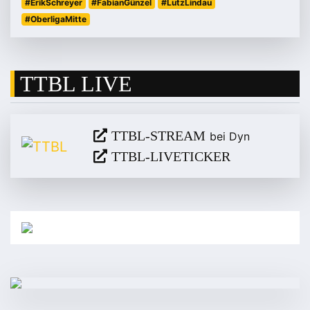
#ErikSchreyer
#FabianGünzel
#LutzLindau
#OberligaMitte
TTBL LIVE
TTBL-STREAM
bei Dyn
TTBL-LIVETICKER