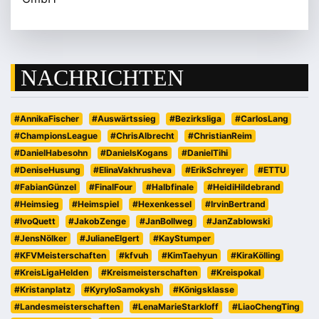
NACHRICHTEN
#AnnikaFischer
#Auswärtssieg
#Bezirksliga
#CarlosLang
#ChampionsLeague
#ChrisAlbrecht
#ChristianReim
#DanielHabesohn
#DanielsKogans
#DanielTihi
#DeniseHusung
#ElinaVakhrusheva
#ErikSchreyer
#ETTU
#FabianGünzel
#FinalFour
#Halbfinale
#HeidiHildebrand
#Heimsieg
#Heimspiel
#Hexenkessel
#IrvinBertrand
#IvoQuett
#JakobZenge
#JanBollweg
#JanZablowski
#JensNölker
#JulianeElgert
#KayStumper
#KFVMeisterschaften
#kfvuh
#KimTaehyun
#KiraKölling
#KreisLigaHelden
#Kreismeisterschaften
#Kreispokal
#Kristanplatz
#KyryloSamokysh
#Königsklasse
#Landesmeisterschaften
#LenaMarieStarkloff
#LiaoChengTing