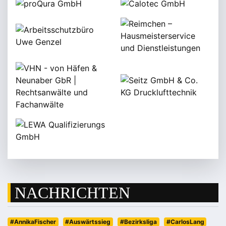
NACHRICHTEN
#AnnikaFischer
#Auswärtssieg
#Bezirksliga
#CarlosLang