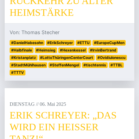
RÜCKKEHR ZU ALTER
HEIMSTÄRKE
Von: Thomas Stecher
#DanielHabesohn
#ErikSchreyer
#ETTU
#EuropeCupMen
#Halbfinale
#Heimsieg
#Hexenkessel
#IrvinBertrand
#Kristanplatz
#LottoThüringenCenterCourt
#OvidiuIonescu
#StadtMühlhausen
#SteffenMengel
#tischtennis
#TTBL
#TTTV
DIENSTAG
/
/
06
.
Mai
2025
ERIK SCHREYER: „DAS
WIRD EIN HEISSER T
ANZ!“