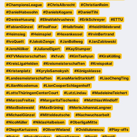
#ChampionsLeague
#ChrisAlbrecht
#ChristianReim
#DanielHabesohn
#DanielsKogans
#DanielTihi
#DeniseHusung
#ElinaVakhrusheva
#ErikSchreyer
#ETTU
#FabianGünzel
#FinalFour
#Halbfinale
#HeidiHildebrand
#Heimsieg
#Heimspiel
#Hexenkessel
#IrvinBertrand
#IvoQuett
#JakobZenge
#JanBollweg
#JanZablowski
#JensNölker
#JulianeElgert
#KayStumper
#KFVMeisterschaften
#kfvuh
#KimTaehyun
#KiraKölling
#KreisLigaHelden
#Kreismeisterschaften
#Kreispokal
#Kristanplatz
#KyryloSamokysh
#Königsklasse
#Landesmeisterschaften
#LenaMarieStarkloff
#LiaoChengTing
#LilianNicodemus
#LionCooperSchlagenhoff
#LottoThüringenCenterCourt
#LutzLindau
#MadeleineTeichert
#MarcosFreitas
#MargaritaTischenko
#MatthiasWindloff
#MaxBodewald
#MaxBrüning
#MerleJohannaLangner
#MichaelGünzel
#Mitteldeutsche
#Nachwuchsarbeit
#NicoMüller
#NiklasHalbeisen
#OberligaMitte
#OlegsKartuzovs
#OliverWieland
#OvidiuIonescu
#Play-offs
#Pokal
#PokalKracher
#PostDamen
#PostI
#PostII