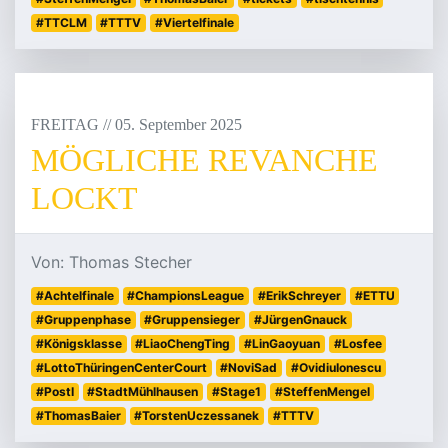
#TTCLM
#TTTV
#Viertelfinale
FREITAG
/
/
05
.
September
2025
MÖGLICHE REVANCHE
LOCKT
Von: Thomas Stecher
#Achtelfinale
#ChampionsLeague
#ErikSchreyer
#ETTU
#Gruppenphase
#Gruppensieger
#JürgenGnauck
#Königsklasse
#LiaoChengTing
#LinGaoyuan
#Losfee
#LottoThüringenCenterCourt
#NoviSad
#OvidiuIonescu
#PostI
#StadtMühlhausen
#Stage1
#SteffenMengel
#ThomasBaier
#TorstenUczessanek
#TTTV