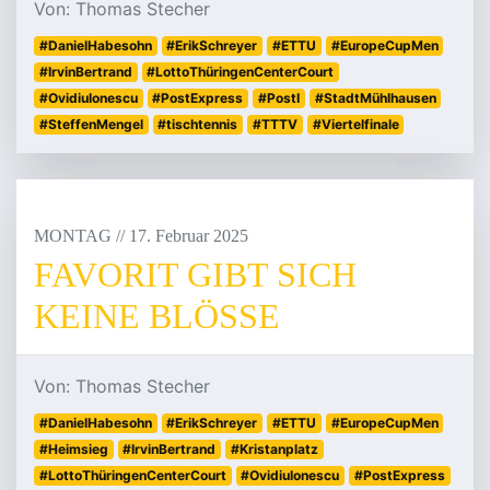
Von: Thomas Stecher
#DanielHabesohn
#ErikSchreyer
#ETTU
#EuropeCupMen
#IrvinBertrand
#LottoThüringenCenterCourt
#OvidiuIonescu
#PostExpress
#PostI
#StadtMühlhausen
#SteffenMengel
#tischtennis
#TTTV
#Viertelfinale
MONTAG
/
/
17
.
Februar
2025
FAVORIT GIBT SICH
KEINE BLÖSSE
Von: Thomas Stecher
#DanielHabesohn
#ErikSchreyer
#ETTU
#EuropeCupMen
#Heimsieg
#IrvinBertrand
#Kristanplatz
#LottoThüringenCenterCourt
#OvidiuIonescu
#PostExpress