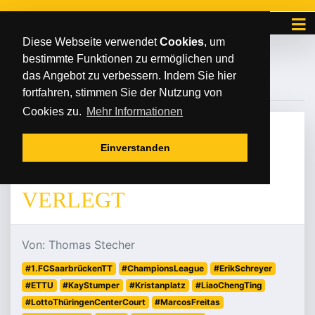
Diese Webseite verwendet
Cookies
, um
bestimmte Funktionen zu ermöglichen und
#ETTU
das Angebot zu verbessern. Indem Sie hier
fortfahren, stimmen Sie der Nutzung von
Cookies zu.
Mehr Informationen
DIENSTAG
/
/
06
.
Januar
2026
Einverstanden
TOP-HEIMSPIEL IST
VERLEGT
Von: Thomas Stecher
#1.FCSaarbrückenTT
#ChampionsLeague
#ErikSchreyer
#ETTU
#KayStumper
#Kristanplatz
#LiaoChengTing
#LottoThüringenCenterCourt
#MarcosFreitas