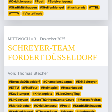
#OvidiuIonescu
#PostI
#Spielverlegung
#StadtMühlhausen
#SteffenMengel
#tischtennis
#TTBL
#TTTV
#Viertelfinale
MITTWOCH
/
/
31
.
Dezember
2025
SCHREYER-TEAM
FORDERT DÜSSELDORF
Von: Thomas Stecher
#BorussiaDüsseldorf
#ChampionsLeague
#ErikSchreyer
#ETTU
#FinalFour
#Heimspiel
#Hexenkessel
#KayStumper
#Kristanplatz
#LiaoChengTing
#LinGaoyuan
#LottoThüringenCenterCourt
#MarcosFreitas
#MariaStecher
#OvidiuIonescu
#PostI
#StadtMühlhausen
#SteffenMengel
#ThomasBaier
#tickets
#tischtennis