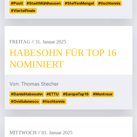
#PostI
#StadtMühlhausen
#SteffenMengel
#tischtennis
#Viertelfinale
FREITAG
/
/
31
.
Januar
2025
HABESOHN FÜR TOP 16
NOMINIERT
Von: Thomas Stecher
#DanielHabesohn
#ETTU
#EuropeTop16
#Montreux
#OvidiuIonescu
#tischtennis
MITTWOCH
/
/
01
.
Januar
2025