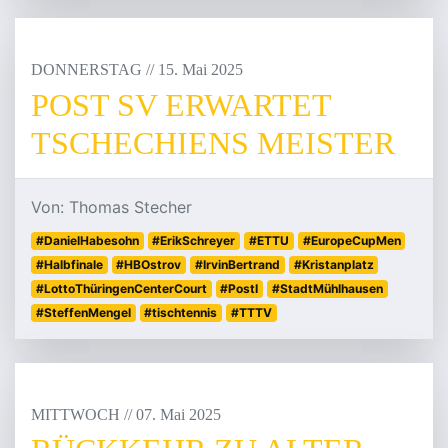
DONNERSTAG
/
/
15
.
Mai
2025
POST SV ERWARTET
TSCHECHIENS MEISTER
Von: Thomas Stecher
#DanielHabesohn
#ErikSchreyer
#ETTU
#EuropeCupMen
#Halbfinale
#HBOstrov
#IrvinBertrand
#Kristanplatz
#LottoThüringenCenterCourt
#PostI
#StadtMühlhausen
#SteffenMengel
#tischtennis
#TTTV
MITTWOCH
/
/
07
.
Mai
2025