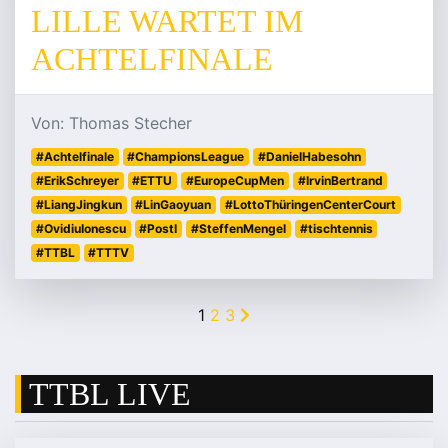
LILLE WARTET IM
ACHTELFINALE
Von: Thomas Stecher
#Achtelfinale
#ChampionsLeague
#DanielHabesohn
#ErikSchreyer
#ETTU
#EuropeCupMen
#IrvinBertrand
#LiangJingkun
#LinGaoyuan
#LottoThüringenCenterCourt
#OvidiuIonescu
#PostI
#SteffenMengel
#tischtennis
#TTBL
#TTTV
1
2
3
TTBL LIVE