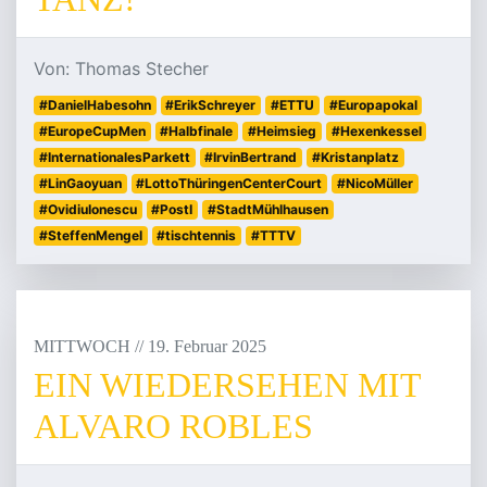
Von: Thomas Stecher
#DanielHabesohn
#ErikSchreyer
#ETTU
#Europapokal
#EuropeCupMen
#Halbfinale
#Heimsieg
#Hexenkessel
#InternationalesParkett
#IrvinBertrand
#Kristanplatz
#LinGaoyuan
#LottoThüringenCenterCourt
#NicoMüller
#OvidiuIonescu
#PostI
#StadtMühlhausen
#SteffenMengel
#tischtennis
#TTTV
MITTWOCH
/
/
19
.
Februar
2025
EIN WIEDERSEHEN MIT
ALVARO ROBLES