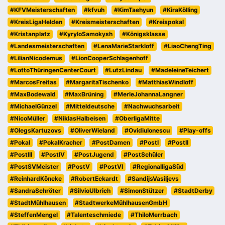
#KFVMeisterschaften
#kfvuh
#KimTaehyun
#KiraKölling
#KreisLigaHelden
#Kreismeisterschaften
#Kreispokal
#Kristanplatz
#KyryloSamokysh
#Königsklasse
#Landesmeisterschaften
#LenaMarieStarkloff
#LiaoChengTing
#LilianNicodemus
#LionCooperSchlagenhoff
#LottoThüringenCenterCourt
#LutzLindau
#MadeleineTeichert
#MarcosFreitas
#MargaritaTischenko
#MatthiasWindloff
#MaxBodewald
#MaxBrüning
#MerleJohannaLangner
#MichaelGünzel
#Mitteldeutsche
#Nachwuchsarbeit
#NicoMüller
#NiklasHalbeisen
#OberligaMitte
#OlegsKartuzovs
#OliverWieland
#OvidiuIonescu
#Play-offs
#Pokal
#PokalKracher
#PostDamen
#PostI
#PostII
#PostIII
#PostIV
#PostJugend
#PostSchüler
#PostSVMeister
#PostV
#PostVI
#RegionalligaSüd
#ReinhardKöneke
#RobertEckardt
#SandijsVasiljevs
#SandraSchröter
#SilvioUlbrich
#SimonStützer
#StadtDerby
#StadtMühlhausen
#StadtwerkeMühlhausenGmbH
#SteffenMengel
#Talenteschmiede
#ThiloMerrbach