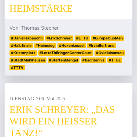
HEIMSTÄRKE
Von: Thomas Stecher
#DanielHabesohn
#ErikSchreyer
#ETTU
#EuropeCupMen
#Halbfinale
#Heimsieg
#Hexenkessel
#IrvinBertrand
#Kristanplatz
#LottoThüringenCenterCourt
#OvidiuIonescu
#StadtMühlhausen
#SteffenMengel
#tischtennis
#TTBL
#TTTV
DIENSTAG
/
/
06
.
Mai
2025
ERIK SCHREYER: „DAS
WIRD EIN HEISSER T
ANZ!“