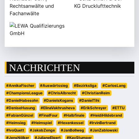
NACHRICHTEN
#AnnikaFischer
#Auswärtssieg
#Bezirksliga
#CarlosLang
#ChampionsLeague
#ChrisAlbrecht
#ChristianReim
#DanielHabesohn
#DanielsKogans
#DanielTihi
#DeniseHusung
#ElinaVakhrusheva
#ErikSchreyer
#ETTU
#FabianGünzel
#FinalFour
#Halbfinale
#HeidiHildebrand
#Heimsieg
#Heimspiel
#Hexenkessel
#IrvinBertrand
#IvoQuett
#JakobZenge
#JanBollweg
#JanZablowski
#JensNölker
#JulianeElgert
#KayStumper