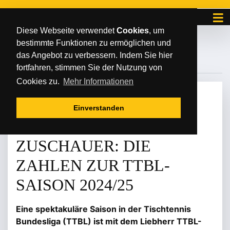
Diese Webseite verwendet
Cookies
, um
bestimmte Funktionen zu ermöglichen und
#IRVINBERTRAND
das Angebot zu verbessern. Indem Sie hier
fortfahren, stimmen Sie der Nutzung von
Cookies zu.
Mehr Informationen
MITTWOCH
/
/
25
.
Juni
2025
Einverstanden
TITEL, SIEGE,
ZUSCHAUER: DIE
ZAHLEN ZUR TTBL-
SAISON 2024/25
Eine spektakuläre Saison in der Tischtennis
Bundesliga (TTBL) ist mit dem Liebherr TTBL-