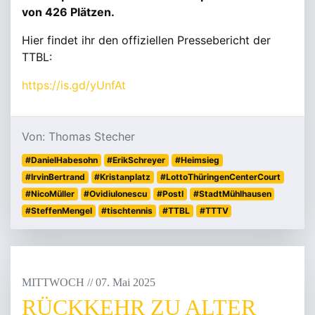
von 426 Plätzen.
Hier findet ihr den offiziellen Pressebericht der
TTBL:
https://is.gd/yUnfAt
Von: Thomas Stecher
#DanielHabesohn
#ErikSchreyer
#Heimsieg
#IrvinBertrand
#Kristanplatz
#LottoThüringenCenterCourt
#NicoMüller
#OvidiuIonescu
#PostI
#StadtMühlhausen
#SteffenMengel
#tischtennis
#TTBL
#TTTV
MITTWOCH
/
/
07
.
Mai
2025
RÜCKKEHR ZU ALTER