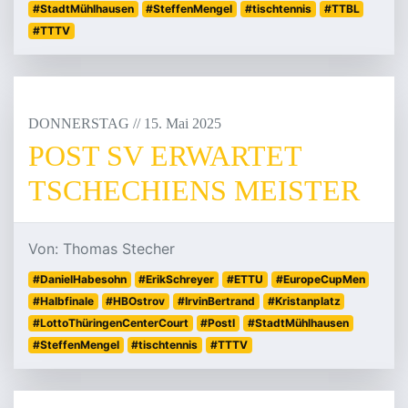
#StadtMühlhausen
#SteffenMengel
#tischtennis
#TTBL
#TTTV
DONNERSTAG
/
/
15
.
Mai
2025
POST SV ERWARTET
TSCHECHIENS MEISTER
Von: Thomas Stecher
#DanielHabesohn
#ErikSchreyer
#ETTU
#EuropeCupMen
#Halbfinale
#HBOstrov
#IrvinBertrand
#Kristanplatz
#LottoThüringenCenterCourt
#PostI
#StadtMühlhausen
#SteffenMengel
#tischtennis
#TTTV