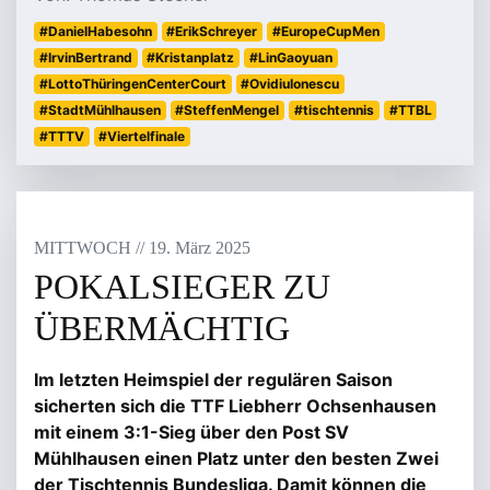
#DanielHabesohn
#ErikSchreyer
#EuropeCupMen
#IrvinBertrand
#Kristanplatz
#LinGaoyuan
#LottoThüringenCenterCourt
#OvidiuIonescu
#StadtMühlhausen
#SteffenMengel
#tischtennis
#TTBL
#TTTV
#Viertelfinale
MITTWOCH
/
/
19
.
März
2025
POKALSIEGER ZU
ÜBERMÄCHTIG
Im letzten Heimspiel der regulären Saison
sicherten sich die TTF Liebherr Ochsenhausen
mit einem 3:1-Sieg über den Post SV
Mühlhausen einen Platz unter den besten Zwei
der Tischtennis Bundesliga. Damit können die