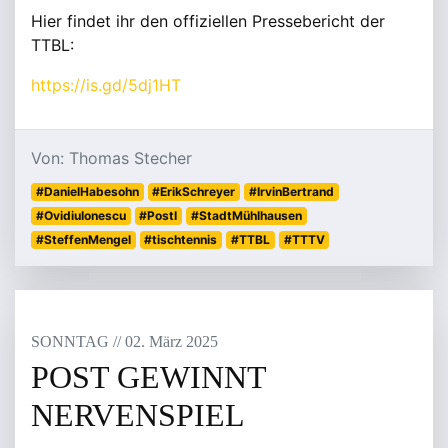
Hier findet ihr den offiziellen Pressebericht der
TTBL:
https://is.gd/5dj1HT
Von: Thomas Stecher
#DanielHabesohn
#ErikSchreyer
#IrvinBertrand
#OvidiuIonescu
#PostI
#StadtMühlhausen
#SteffenMengel
#tischtennis
#TTBL
#TTTV
SONNTAG
/
/
02
.
März
2025
POST GEWINNT
NERVENSPIEL