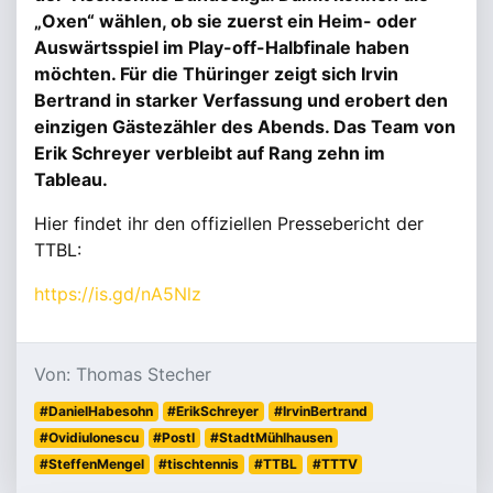
„Oxen“ wählen, ob sie zuerst ein Heim- oder
Auswärtsspiel im Play-off-Halbfinale haben
möchten. Für die Thüringer zeigt sich Irvin
Bertrand in starker Verfassung und erobert den
einzigen Gästezähler des Abends. Das Team von
Erik Schreyer verbleibt auf Rang zehn im
Tableau.
Hier findet ihr den offiziellen Pressebericht der
TTBL:
https://is.gd/nA5Nlz
Von: Thomas Stecher
#DanielHabesohn
#ErikSchreyer
#IrvinBertrand
#OvidiuIonescu
#PostI
#StadtMühlhausen
#SteffenMengel
#tischtennis
#TTBL
#TTTV