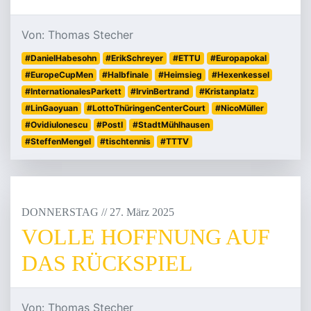
Von: Thomas Stecher
#DanielHabesohn
#ErikSchreyer
#ETTU
#Europapokal
#EuropeCupMen
#Halbfinale
#Heimsieg
#Hexenkessel
#InternationalesParkett
#IrvinBertrand
#Kristanplatz
#LinGaoyuan
#LottoThüringenCenterCourt
#NicoMüller
#OvidiuIonescu
#PostI
#StadtMühlhausen
#SteffenMengel
#tischtennis
#TTTV
DONNERSTAG
/
/
27
.
März
2025
VOLLE HOFFNUNG AUF
DAS RÜCKSPIEL
Von: Thomas Stecher