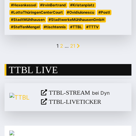
#Hexenkessel
#IrvinBertrand
#Kristanplatz
#LottoThüringenCenterCourt
#OvidiuIonescu
#PostI
#StadtMühlhausen
#StadtwerkeMühlhausenGmbH
#SteffenMengel
#tischtennis
#TTBL
#TTTV
1
2
…
21
TTBL LIVE
TTBL-STREAM
bei Dyn
TTBL-LIVETICKER