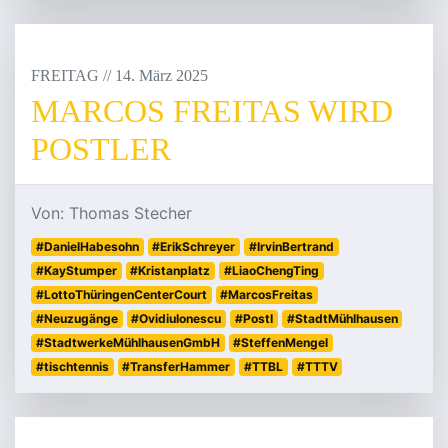
FREITAG
/
/
14
.
März
2025
MARCOS FREITAS WIRD
POSTLER
Von: Thomas Stecher
#DanielHabesohn
#ErikSchreyer
#IrvinBertrand
#KayStumper
#Kristanplatz
#LiaoChengTing
#LottoThüringenCenterCourt
#MarcosFreitas
#Neuzugänge
#OvidiuIonescu
#PostI
#StadtMühlhausen
#StadtwerkeMühlhausenGmbH
#SteffenMengel
#tischtennis
#TransferHammer
#TTBL
#TTTV