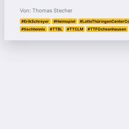
Von: Thomas Stecher
#ErikSchreyer
#Heimspiel
#LottoThüringenCenterCo
#tischtennis
#TTBL
#TTCLM
#TTFOchsenhausen