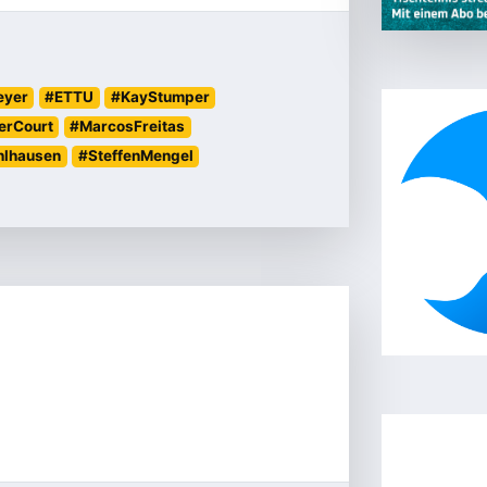
eyer
#ETTU
#KayStumper
erCourt
#MarcosFreitas
hlhausen
#SteffenMengel