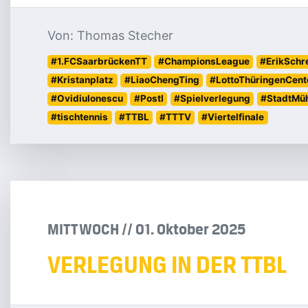
Von: Thomas Stecher
#1.FCSaarbrückenTT
#ChampionsLeague
#ErikSchr
#Kristanplatz
#LiaoChengTing
#LottoThüringenCent
#OvidiuIonescu
#PostI
#Spielverlegung
#StadtMü
#tischtennis
#TTBL
#TTTV
#Viertelfinale
MITTWOCH
/
/
01
.
Oktober
2025
VERLEGUNG IN DER TTBL