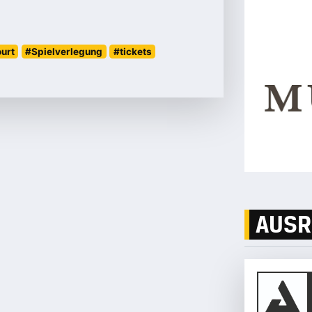
urt
#Spielverlegung
#tickets
AUSR