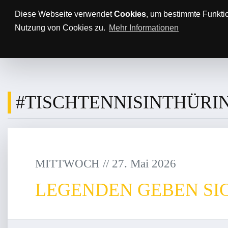
Anfahrt/Parkplätze
Impressum
Datenschutz
Diese Webseite verwendet
Cookies
, um bestimmte Funkti
Nutzung von Cookies zu.
Mehr Informationen
AKTUELLES
TTBL
SPON
#TISCHTENNISINTHÜRI
MITTWOCH
/
/
27
.
Mai
2026
LEGENDEN GEBEN SIC