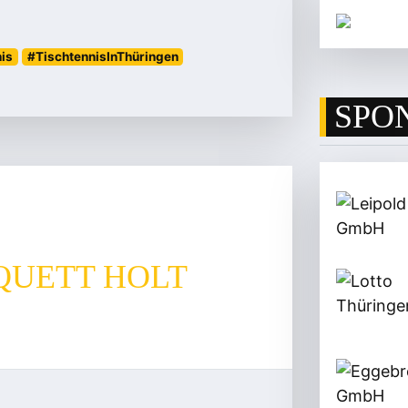
nis
#TischtennisInThüringen
SPO
QUETT HOLT