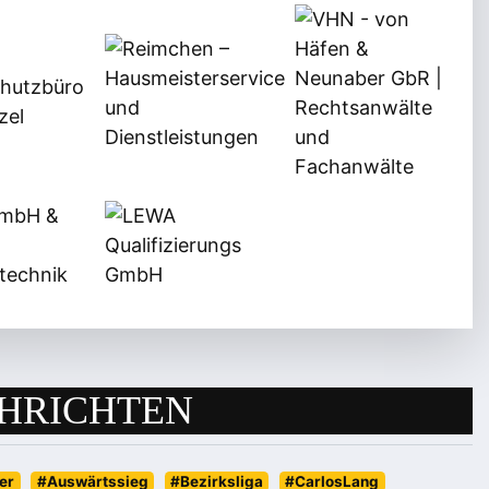
HRICHTEN
er
#Auswärtssieg
#Bezirksliga
#CarlosLang