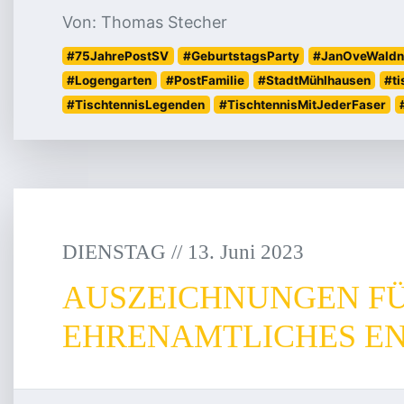
Von: Thomas Stecher
#75JahrePostSV
#GeburtstagsParty
#JanOveWaldn
#Logengarten
#PostFamilie
#StadtMühlhausen
#ti
#TischtennisLegenden
#TischtennisMitJederFaser
DIENSTAG
/
/
13
.
Juni
2023
AUSZEICHNUNGEN F
EHRENAMTLICHES E