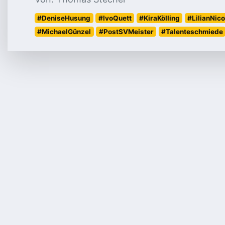
#DeniseHusung
#IvoQuett
#KiraKölling
#LilianNi
#MichaelGünzel
#PostSVMeister
#Talenteschmiede