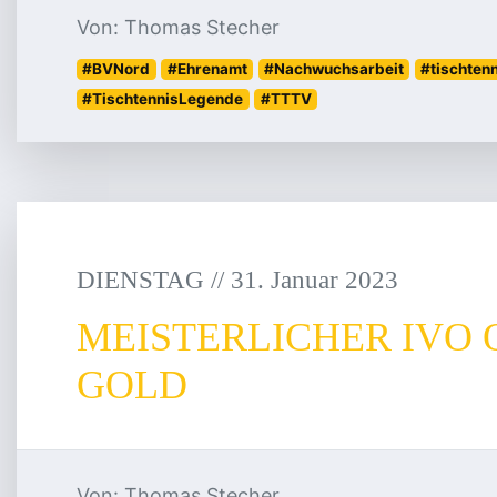
Von: Thomas Stecher
#BVNord
#Ehrenamt
#Nachwuchsarbeit
#tischten
#TischtennisLegende
#TTTV
DIENSTAG
/
/
31
.
Januar
2023
MEISTERLICHER IVO 
GOLD
Von: Thomas Stecher