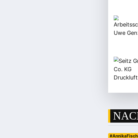
NAC
#AnnikaFisch