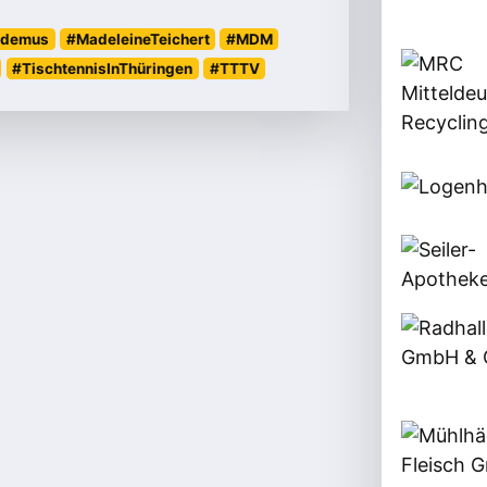
codemus
#MadeleineTeichert
#MDM
#TischtennisInThüringen
#TTTV