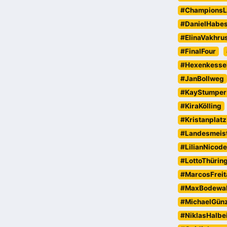
#ChampionsL
#DanielHabe
#ElinaVakhru
#FinalFour
#Hexenkesse
#JanBollweg
#KayStumper
#KiraKölling
#Kristanplatz
#Landesmeist
#LilianNicod
#LottoThürin
#MarcosFreit
#MaxBodewa
#MichaelGün
#NiklasHalbe