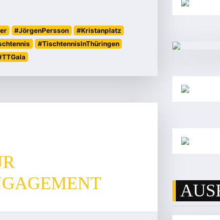
er
#JörgenPersson
#Kristanplatz
schtennis
#TischtennisInThüringen
#TTGala
ÜR
NGAGEMENT
AUS