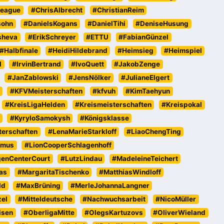
eague
#ChrisAlbrecht
#ChristianReim
sohn
#DanielsKogans
#DanielTihi
#DeniseHusung
sheva
#ErikSchreyer
#ETTU
#FabianGünzel
#Halbfinale
#HeidiHildebrand
#Heimsieg
#Heimspiel
l
#IrvinBertrand
#IvoQuett
#JakobZenge
#JanZablowski
#JensNölker
#JulianeElgert
#KFVMeisterschaften
#kfvuh
#KimTaehyun
#KreisLigaHelden
#Kreismeisterschaften
#Kreispokal
#KyryloSamokysh
#Königsklasse
erschaften
#LenaMarieStarkloff
#LiaoChengTing
emus
#LionCooperSchlagenhoff
genCenterCourt
#LutzLindau
#MadeleineTeichert
as
#MargaritaTischenko
#MatthiasWindloff
ld
#MaxBrüning
#MerleJohannaLangner
zel
#Mitteldeutsche
#Nachwuchsarbeit
#NicoMüller
isen
#OberligaMitte
#OlegsKartuzovs
#OliverWieland