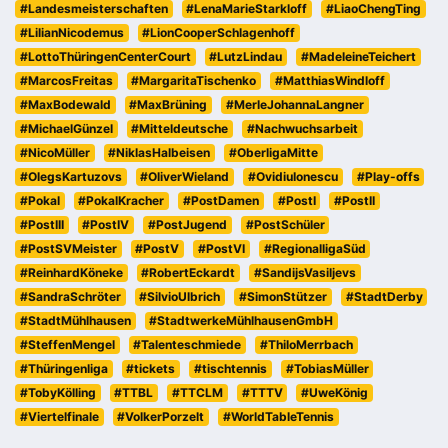
#Landesmeisterschaften
#LenaMarieStarkloff
#LiaoChengTing
#LilianNicodemus
#LionCooperSchlagenhoff
#LottoThüringenCenterCourt
#LutzLindau
#MadeleineTeichert
#MarcosFreitas
#MargaritaTischenko
#MatthiasWindloff
#MaxBodewald
#MaxBrüning
#MerleJohannaLangner
#MichaelGünzel
#Mitteldeutsche
#Nachwuchsarbeit
#NicoMüller
#NiklasHalbeisen
#OberligaMitte
#OlegsKartuzovs
#OliverWieland
#OvidiuIonescu
#Play-offs
#Pokal
#PokalKracher
#PostDamen
#PostI
#PostII
#PostIII
#PostIV
#PostJugend
#PostSchüler
#PostSVMeister
#PostV
#PostVI
#RegionalligaSüd
#ReinhardKöneke
#RobertEckardt
#SandijsVasiljevs
#SandraSchröter
#SilvioUlbrich
#SimonStützer
#StadtDerby
#StadtMühlhausen
#StadtwerkeMühlhausenGmbH
#SteffenMengel
#Talenteschmiede
#ThiloMerrbach
#Thüringenliga
#tickets
#tischtennis
#TobiasMüller
#TobyKölling
#TTBL
#TTCLM
#TTTV
#UweKönig
#Viertelfinale
#VolkerPorzelt
#WorldTableTennis