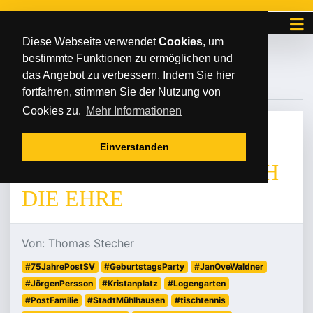
Diese Webseite verwendet
Cookies
, um
bestimmte Funktionen zu ermöglichen und
#LOGENGARTEN
das Angebot zu verbessern. Indem Sie hier
fortfahren, stimmen Sie der Nutzung von
Cookies zu.
Mehr Informationen
MITTWOCH
/
/
27
.
Mai
2026
Einverstanden
LEGENDEN GEBEN SICH
DIE EHRE
Von: Thomas Stecher
#75JahrePostSV
#GeburtstagsParty
#JanOveWaldner
#JörgenPersson
#Kristanplatz
#Logengarten
#PostFamilie
#StadtMühlhausen
#tischtennis