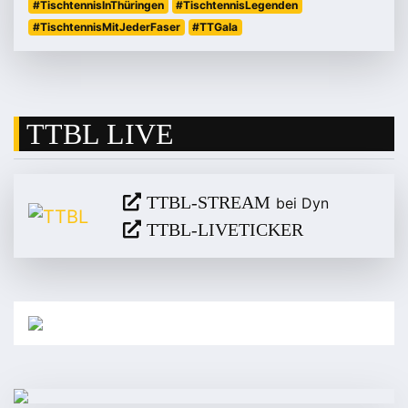
#TischtennisInThüringen
#TischtennisLegenden
#TischtennisMitJederFaser
#TTGala
TTBL LIVE
TTBL-STREAM
bei Dyn
TTBL-LIVETICKER