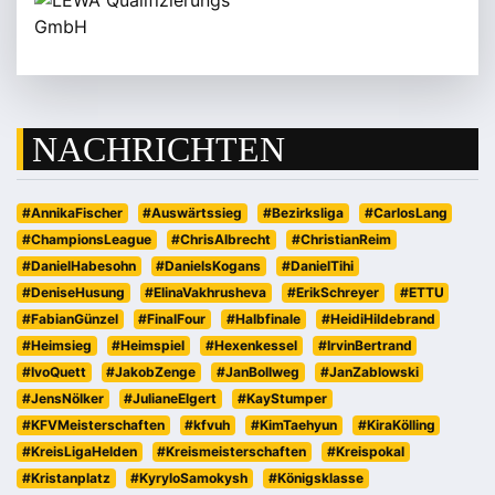
NACHRICHTEN
#AnnikaFischer
#Auswärtssieg
#Bezirksliga
#CarlosLang
#ChampionsLeague
#ChrisAlbrecht
#ChristianReim
#DanielHabesohn
#DanielsKogans
#DanielTihi
#DeniseHusung
#ElinaVakhrusheva
#ErikSchreyer
#ETTU
#FabianGünzel
#FinalFour
#Halbfinale
#HeidiHildebrand
#Heimsieg
#Heimspiel
#Hexenkessel
#IrvinBertrand
#IvoQuett
#JakobZenge
#JanBollweg
#JanZablowski
#JensNölker
#JulianeElgert
#KayStumper
#KFVMeisterschaften
#kfvuh
#KimTaehyun
#KiraKölling
#KreisLigaHelden
#Kreismeisterschaften
#Kreispokal
#Kristanplatz
#KyryloSamokysh
#Königsklasse