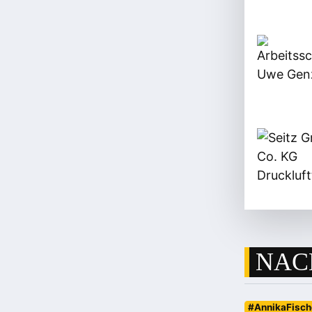
NAC
#AnnikaFisch