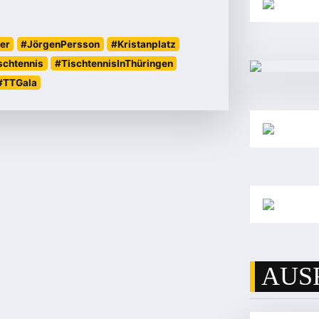
er
#JörgenPersson
#Kristanplatz
schtennis
#TischtennisInThüringen
#TTGala
AUS