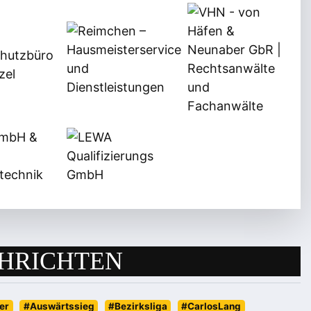
HRICHTEN
er
#Auswärtssieg
#Bezirksliga
#CarlosLang