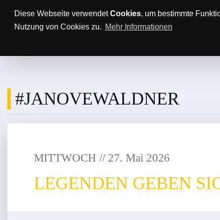
Anfahrt/Parkplätze
Impressum
Datenschutz
Diese Webseite verwendet
Cookies
, um bestimmte Funkti
Nutzung von Cookies zu.
Mehr Informationen
AKTUELLES
TTBL
SPON
#JANOVEWALDNER
MITTWOCH
/
/
27
.
Mai
2026
LEGENDEN GEBEN SIC