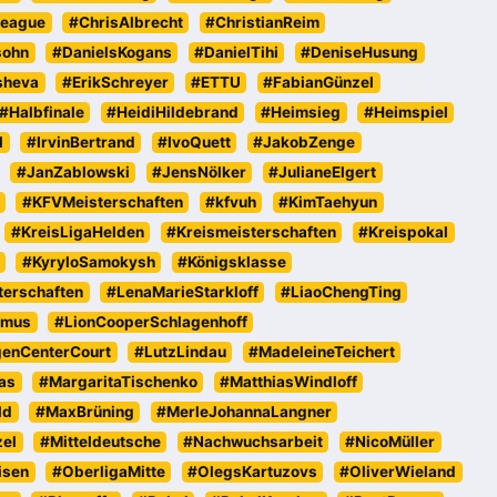
eague
#ChrisAlbrecht
#ChristianReim
sohn
#DanielsKogans
#DanielTihi
#DeniseHusung
sheva
#ErikSchreyer
#ETTU
#FabianGünzel
#Halbfinale
#HeidiHildebrand
#Heimsieg
#Heimspiel
l
#IrvinBertrand
#IvoQuett
#JakobZenge
#JanZablowski
#JensNölker
#JulianeElgert
#KFVMeisterschaften
#kfvuh
#KimTaehyun
#KreisLigaHelden
#Kreismeisterschaften
#Kreispokal
#KyryloSamokysh
#Königsklasse
erschaften
#LenaMarieStarkloff
#LiaoChengTing
emus
#LionCooperSchlagenhoff
genCenterCourt
#LutzLindau
#MadeleineTeichert
as
#MargaritaTischenko
#MatthiasWindloff
ld
#MaxBrüning
#MerleJohannaLangner
zel
#Mitteldeutsche
#Nachwuchsarbeit
#NicoMüller
isen
#OberligaMitte
#OlegsKartuzovs
#OliverWieland