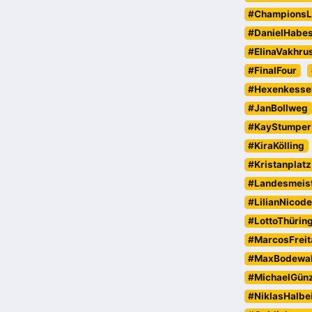
#ChampionsL
#DanielHabe
#ElinaVakhru
#FinalFour
#Hexenkesse
#JanBollweg
#KayStumper
#KiraKölling
#Kristanplatz
#Landesmeist
#LilianNicod
#LottoThürin
#MarcosFreit
#MaxBodewa
#MichaelGün
#NiklasHalbe