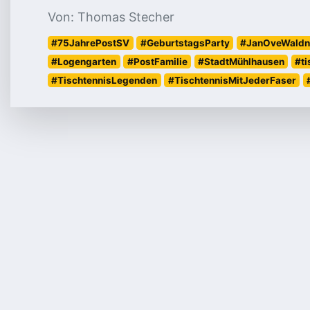
Von: Thomas Stecher
#75JahrePostSV
#GeburtstagsParty
#JanOveWaldn
#Logengarten
#PostFamilie
#StadtMühlhausen
#ti
#TischtennisLegenden
#TischtennisMitJederFaser