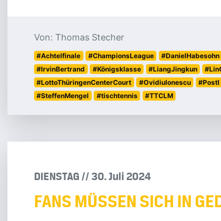
Von: Thomas Stecher
#Achtelfinale
#ChampionsLeague
#DanielHabesohn
#IrvinBertrand
#Königsklasse
#LiangJingkun
#Lin
#LottoThüringenCenterCourt
#OvidiuIonescu
#PostI
#SteffenMengel
#tischtennis
#TTCLM
DIENSTAG
/
/
30
.
Juli
2024
FANS MÜSSEN SICH IN GE