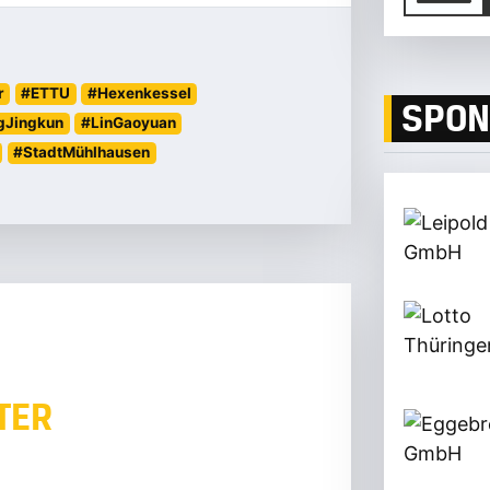
r
#ETTU
#Hexenkessel
SPON
gJingkun
#LinGaoyuan
#StadtMühlhausen
TER