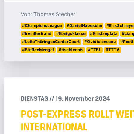
Von: Thomas Stecher
#ChampionsLeague
#DanielHabesohn
#ErikSchreye
#IrvinBertrand
#Königsklasse
#Kristanplatz
#Lian
#LottoThüringenCenterCourt
#OvidiuIonescu
#PostI
#SteffenMengel
#tischtennis
#TTBL
#TTTV
DIENSTAG
/
/
19
.
November
2024
POST-EXPRESS ROLLT WEI
INTERNATIONAL