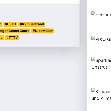
r
#ETTU
#IrvinBertrand
ingenCenterCourt
#NicoMüller
BL
#TTTV