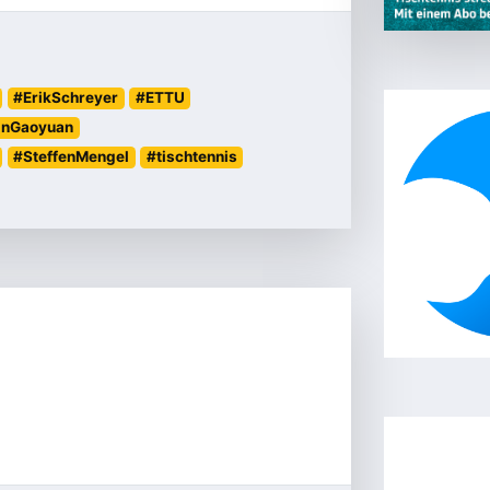
#ErikSchreyer
#ETTU
inGaoyuan
#SteffenMengel
#tischtennis