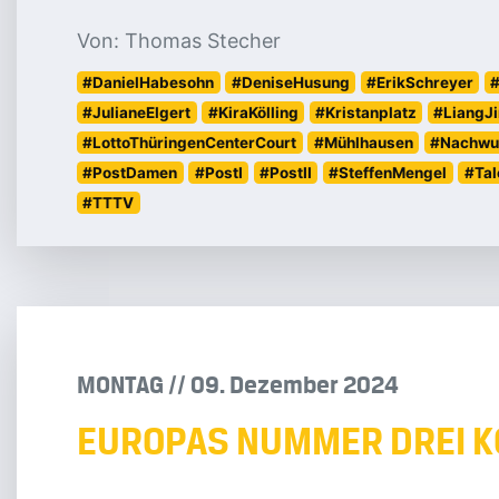
Von: Thomas Stecher
#DanielHabesohn
#DeniseHusung
#ErikSchreyer
#
#JulianeElgert
#KiraKölling
#Kristanplatz
#LiangJ
#LottoThüringenCenterCourt
#Mühlhausen
#Nachwu
#PostDamen
#PostI
#PostII
#SteffenMengel
#Tal
#TTTV
MONTAG
/
/
09
.
Dezember
2024
EUROPAS NUMMER DREI 