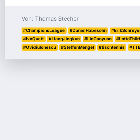
Von: Thomas Stecher
#ChampionsLeague
#DanielHabesohn
#ErikSchreye
#IvoQuett
#LiangJingkun
#LinGaoyuan
#LottoThür
#OvidiuIonescu
#SteffenMengel
#tischtennis
#TT