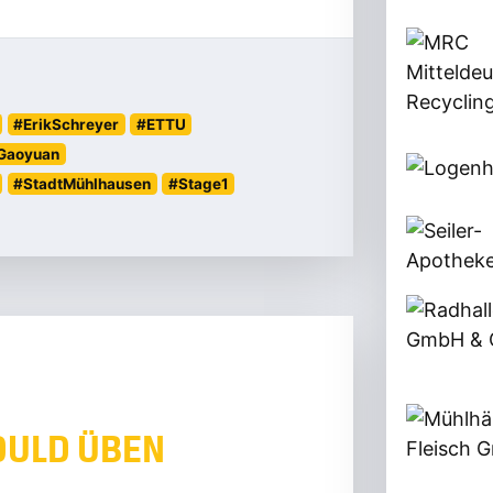
#ErikSchreyer
#ETTU
Gaoyuan
#StadtMühlhausen
#Stage1
DULD ÜBEN