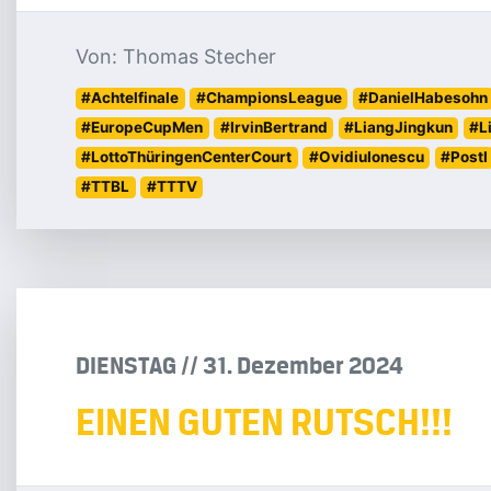
Von: Thomas Stecher
#Achtelfinale
#ChampionsLeague
#DanielHabesohn
#EuropeCupMen
#IrvinBertrand
#LiangJingkun
#L
#LottoThüringenCenterCourt
#OvidiuIonescu
#PostI
#TTBL
#TTTV
DIENSTAG
/
/
31
.
Dezember
2024
EINEN GUTEN RUTSCH!!!