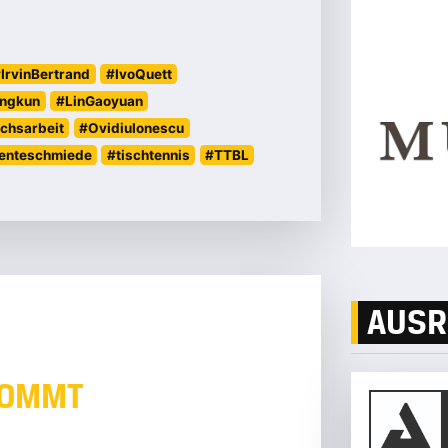
IrvinBertrand
#IvoQuett
ingkun
#LinGaoyuan
chsarbeit
#OvidiuIonescu
enteschmiede
#tischtennis
#TTBL
AUSR
KOMMT