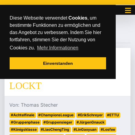
Diese Webseite verwendet
Cookies
, um
bestimmte Funktionen zu ermöglichen und
#STAGE1
das Angebot zu verbessern. Indem Sie hier
fortfahren, stimmen Sie der Nutzung von
Cookies zu.
Mehr Informationen
FREITAG
/
/
05
.
September
2025
Einverstanden
MÖGLICHE REVANCHE
LOCKT
Von: Thomas Stecher
#Achtelfinale
#ChampionsLeague
#ErikSchreyer
#ETTU
#Gruppenphase
#Gruppensieger
#JürgenGnauck
#Königsklasse
#LiaoChengTing
#LinGaoyuan
#Losfee