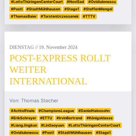
#LottoThüringenCenterCourt
#NoviSad
#OvidiuIonescu
#PostI
#StadtMühlhausen
#Stage1
#SteffenMengel
#ThomasBaier
#TorstenUczessanek
#TTTV
DIENSTAG
/
/
19
.
November
2024
POST-EXPRESS ROLLT
WEITER
INTERNATIONAL
Von: Thomas Stecher
#Achtelfinale
#ChampionsLeague
#DanielHabesohn
#ErikSchreyer
#ETTU
#IrvinBertrand
#Königsklasse
#LiangJingkun
#LinGaoyuan
#LottoThüringenCenterCourt
#OvidiuIonescu
#PostI
#StadtMühlhausen
#Stage1