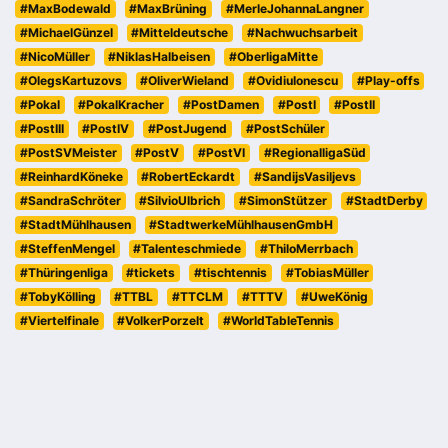
#MaxBodewald
#MaxBrüning
#MerleJohannaLangner
#MichaelGünzel
#Mitteldeutsche
#Nachwuchsarbeit
#NicoMüller
#NiklasHalbeisen
#OberligaMitte
#OlegsKartuzovs
#OliverWieland
#OvidiuIonescu
#Play-offs
#Pokal
#PokalKracher
#PostDamen
#PostI
#PostII
#PostIII
#PostIV
#PostJugend
#PostSchüler
#PostSVMeister
#PostV
#PostVI
#RegionalligaSüd
#ReinhardKöneke
#RobertEckardt
#SandijsVasiljevs
#SandraSchröter
#SilvioUlbrich
#SimonStützer
#StadtDerby
#StadtMühlhausen
#StadtwerkeMühlhausenGmbH
#SteffenMengel
#Talenteschmiede
#ThiloMerrbach
#Thüringenliga
#tickets
#tischtennis
#TobiasMüller
#TobyKölling
#TTBL
#TTCLM
#TTTV
#UweKönig
#Viertelfinale
#VolkerPorzelt
#WorldTableTennis