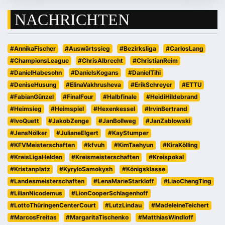
NACHRICHTEN
#AnnikaFischer
#Auswärtssieg
#Bezirksliga
#CarlosLang
#ChampionsLeague
#ChrisAlbrecht
#ChristianReim
#DanielHabesohn
#DanielsKogans
#DanielTihi
#DeniseHusung
#ElinaVakhrusheva
#ErikSchreyer
#ETTU
#FabianGünzel
#FinalFour
#Halbfinale
#HeidiHildebrand
#Heimsieg
#Heimspiel
#Hexenkessel
#IrvinBertrand
#IvoQuett
#JakobZenge
#JanBollweg
#JanZablowski
#JensNölker
#JulianeElgert
#KayStumper
#KFVMeisterschaften
#kfvuh
#KimTaehyun
#KiraKölling
#KreisLigaHelden
#Kreismeisterschaften
#Kreispokal
#Kristanplatz
#KyryloSamokysh
#Königsklasse
#Landesmeisterschaften
#LenaMarieStarkloff
#LiaoChengTing
#LilianNicodemus
#LionCooperSchlagenhoff
#LottoThüringenCenterCourt
#LutzLindau
#MadeleineTeichert
#MarcosFreitas
#MargaritaTischenko
#MatthiasWindloff