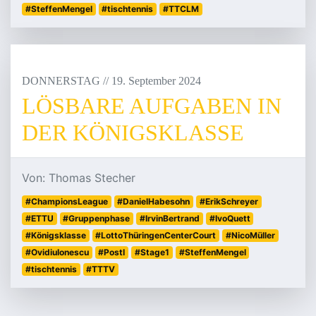
#SteffenMengel
#tischtennis
#TTCLM
DONNERSTAG
/
/
19
.
September
2024
LÖSBARE AUFGABEN IN
DER KÖNIGSKLASSE
Von: Thomas Stecher
#ChampionsLeague
#DanielHabesohn
#ErikSchreyer
#ETTU
#Gruppenphase
#IrvinBertrand
#IvoQuett
#Königsklasse
#LottoThüringenCenterCourt
#NicoMüller
#OvidiuIonescu
#PostI
#Stage1
#SteffenMengel
#tischtennis
#TTTV