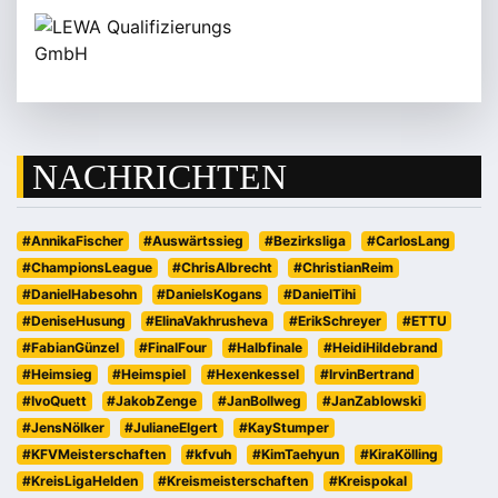
NACHRICHTEN
#AnnikaFischer
#Auswärtssieg
#Bezirksliga
#CarlosLang
#ChampionsLeague
#ChrisAlbrecht
#ChristianReim
#DanielHabesohn
#DanielsKogans
#DanielTihi
#DeniseHusung
#ElinaVakhrusheva
#ErikSchreyer
#ETTU
#FabianGünzel
#FinalFour
#Halbfinale
#HeidiHildebrand
#Heimsieg
#Heimspiel
#Hexenkessel
#IrvinBertrand
#IvoQuett
#JakobZenge
#JanBollweg
#JanZablowski
#JensNölker
#JulianeElgert
#KayStumper
#KFVMeisterschaften
#kfvuh
#KimTaehyun
#KiraKölling
#KreisLigaHelden
#Kreismeisterschaften
#Kreispokal