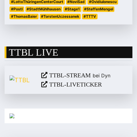
#LottoThüringenCenterCourt
#NoviSad
#OvidiuIonescu
#PostI
#StadtMühlhausen
#Stage1
#SteffenMengel
#ThomasBaier
#TorstenUczessanek
#TTTV
TTBL LIVE
TTBL-STREAM
bei Dyn
TTBL-LIVETICKER