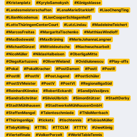
#Kristanplatz
#KyryloSamokysh
#Königsklasse
#Landesmeisterschaften
#LenaMarieStarkloff
#LiaoChengTing
#LilianNicodemus
#LionCooperSchlagenhoff
#LottoThüringenCenterCourt
#LutzLindau
#MadeleineTeichert
#MarcosFreitas
#MargaritaTischenko
#MatthiasWindloff
#MaxBodewald
#MaxBrüning
#MerleJohannaLangner
#MichaelGünzel
#Mitteldeutsche
#Nachwuchsarbeit
#NicoMüller
#NiklasHalbeisen
#OberligaMitte
#OlegsKartuzovs
#OliverWieland
#OvidiuIonescu
#Play-offs
#Pokal
#PokalKracher
#PostDamen
#PostI
#PostII
#PostIII
#PostIV
#PostJugend
#PostSchüler
#PostSVMeister
#PostV
#PostVI
#RegionalligaSüd
#ReinhardKöneke
#RobertEckardt
#SandijsVasiljevs
#SandraSchröter
#SilvioUlbrich
#SimonStützer
#StadtDerby
#StadtMühlhausen
#StadtwerkeMühlhausenGmbH
#SteffenMengel
#Talenteschmiede
#ThiloMerrbach
#Thüringenliga
#tickets
#tischtennis
#TobiasMüller
#TobyKölling
#TTBL
#TTCLM
#TTTV
#UweKönig
#Viertelfinale
#VolkerPorzelt
#WorldTableTennis