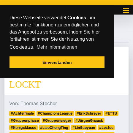
Diese Webseite verwendet
Cookies
, um
bestimmte Funktionen zu ermöglichen und
#GRUPPENSIEGER
das Angebot zu verbessern. Indem Sie hier
fortfahren, stimmen Sie der Nutzung von
Cookies zu.
Mehr Informationen
FREITAG
/
/
05
.
September
2025
Einverstanden
MÖGLICHE REVANCHE
LOCKT
Von: Thomas Stecher
#Achtelfinale
#ChampionsLeague
#ErikSchreyer
#ETTU
#Gruppenphase
#Gruppensieger
#JürgenGnauck
#Königsklasse
#LiaoChengTing
#LinGaoyuan
#Losfee