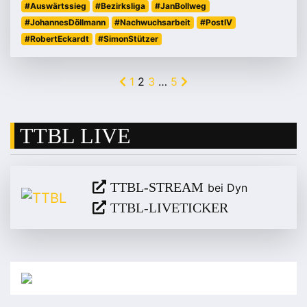
#Auswärtssieg
#Bezirksliga
#JanBollweg
#JohannesDöllmann
#Nachwuchsarbeit
#PostIV
#RobertEckardt
#SimonStützer
1
2
3
…
5
TTBL LIVE
TTBL-STREAM
bei Dyn
TTBL-LIVETICKER