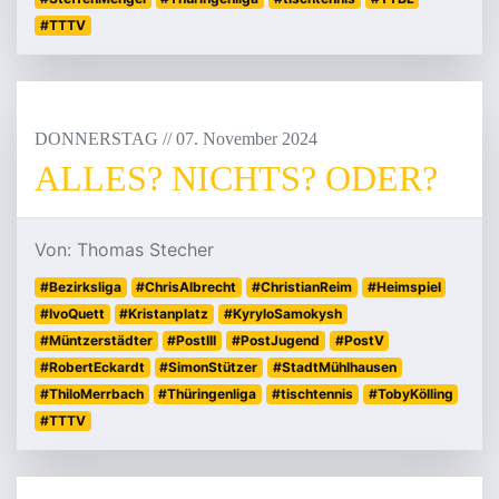
#TTTV
DONNERSTAG
/
/
07
.
November
2024
ALLES? NICHTS? ODER?
Von: Thomas Stecher
#Bezirksliga
#ChrisAlbrecht
#ChristianReim
#Heimspiel
#IvoQuett
#Kristanplatz
#KyryloSamokysh
#Müntzerstädter
#PostIII
#PostJugend
#PostV
#RobertEckardt
#SimonStützer
#StadtMühlhausen
#ThiloMerrbach
#Thüringenliga
#tischtennis
#TobyKölling
#TTTV