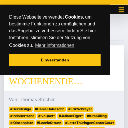
Diese Webseite verwendet
Cookies
, um
bestimmte Funktionen zu ermöglichen und
#BEZIRKSLIGA
das Angebot zu verbessern. Indem Sie hier
fortfahren, stimmen Sie der Nutzung von
Cookies zu.
Mehr Informationen
DONNERSTAG
/
/
23
.
Januar
2025
Einverstanden
DAS POST-
WOCHENENDE…
Von: Thomas Stecher
#Bezirksliga
#DanielHabesohn
#ErikSchreyer
#IrvinBertrand
#IvoQuett
#JulianeElgert
#KiraKölling
#Kristanplatz
#LeonieStrunz
#LottoThüringenCenterCourt