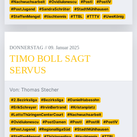
#Nachwuchsarbeit
#OvidiuIonescu
#PostI
#PostIV
#PostJugend
#SandraSchröter
#StadtMühlhausen
#SteffenMengel
#tischtennis
#TTBL
#TTTV
#UweKönig
DONNERSTAG
/
/
09
.
Januar
2025
TIMO BOLL SAGT
SERVUS
Von: Thomas Stecher
#2.Bezirksliga
#Bezirksliga
#DanielHabesohn
#ErikSchreyer
#IrvinBertrand
#Kristanplatz
#LottoThüringenCenterCourt
#Nachwuchsarbeit
#OvidiuIonescu
#PostDamen
#PostI
#PostIII
#PostIV
#PostJugend
#RegionalligaSüd
#StadtMühlhausen
#SteffenMengel
#Thüringenliga
#tischtennis
#TTBL