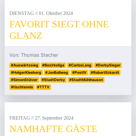
DIENSTAG
/
/
01
.
Oktober
2024
FAVORIT SIEGT OHNE
GLANZ
Von: Thomas Stecher
#Auswärtssieg
#Bezirksliga
#CarlosLang
#DerbySieger
#HolgerKleeberg
#JanBollweg
#PostIV
#RobertEckardt
#SimonStützer
#StadtDerby
#StadtMühlhausen
#tischtennis
#TTTV
FREITAG
/
/
27
.
September
2024
NAMHAFTE GÄSTE