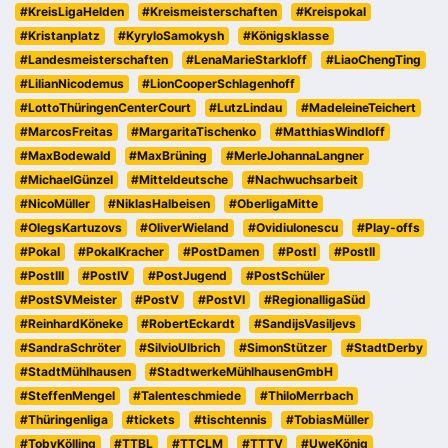
#KreisLigaHelden
#Kreismeisterschaften
#Kreispokal
#Kristanplatz
#KyryloSamokysh
#Königsklasse
#Landesmeisterschaften
#LenaMarieStarkloff
#LiaoChengTing
#LilianNicodemus
#LionCooperSchlagenhoff
#LottoThüringenCenterCourt
#LutzLindau
#MadeleineTeichert
#MarcosFreitas
#MargaritaTischenko
#MatthiasWindloff
#MaxBodewald
#MaxBrüning
#MerleJohannaLangner
#MichaelGünzel
#Mitteldeutsche
#Nachwuchsarbeit
#NicoMüller
#NiklasHalbeisen
#OberligaMitte
#OlegsKartuzovs
#OliverWieland
#OvidiuIonescu
#Play-offs
#Pokal
#PokalKracher
#PostDamen
#PostI
#PostII
#PostIII
#PostIV
#PostJugend
#PostSchüler
#PostSVMeister
#PostV
#PostVI
#RegionalligaSüd
#ReinhardKöneke
#RobertEckardt
#SandijsVasiljevs
#SandraSchröter
#SilvioUlbrich
#SimonStützer
#StadtDerby
#StadtMühlhausen
#StadtwerkeMühlhausenGmbH
#SteffenMengel
#Talenteschmiede
#ThiloMerrbach
#Thüringenliga
#tickets
#tischtennis
#TobiasMüller
#TobyKölling
#TTBL
#TTCLM
#TTTV
#UweKönig