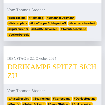
Von: Thomas Stecher
#Bezirksliga
#Heimsieg
#JohannesDöllmann
#Kristanplatz
#LionCooperSchlagenhoff
#Nachwuchsarbeit
#Spitzenreiter
#StadtMühlhausen
#Talenteschmiede
#VolkerPorzelt
DIENSTAG
/
/
22
.
Oktober
2024
DREIKAMPF SPITZT SICH
ZU
Von: Thomas Stecher
#Auswärtssieg
#Bezirksliga
#CarlosLang
#DeniseHusung
#PostIV
#RobertEckardt
#SimonStützer
#Spitzenreiter