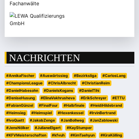
NACHRICHTEN
#AnnikaFischer
#Auswärtssieg
#Bezirksliga
#CarlosLang
#ChampionsLeague
#ChrisAlbrecht
#ChristianReim
#DanielHabesohn
#DanielsKogans
#DanielTihi
#DeniseHusung
#ElinaVakhrusheva
#ErikSchreyer
#ETTU
#FabianGünzel
#FinalFour
#Halbfinale
#HeidiHildebrand
#Heimsieg
#Heimspiel
#Hexenkessel
#IrvinBertrand
#IvoQuett
#JakobZenge
#JanBollweg
#JanZablowski
#JensNölker
#JulianeElgert
#KayStumper
#KFVMeisterschaften
#kfvuh
#KimTaehyun
#KiraKölling