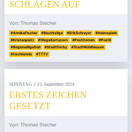
SCHLAGEN AUF
Von: Thomas Stecher
#AnnikaFischer
#Bezirksliga
#ErikSchreyer
#Heimspiele
#Kristanplatz
#OlegsKartuzovs
#PostDamen
#PostII
#RegionalligaSüd
#StadtDerby
#StadtMühlhausen
#tischtennis
#TTTV
SONNTAG
/
/
15
.
September
2024
ERSTES ZEICHEN
GESETZT
Von: Thomas Stecher