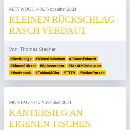
MITTWOCH
/
/
06
.
November
2024
KLEINEN RÜCKSCHLAG
RASCH VERDAUT
Von: Thomas Stecher
#Bezirksliga
#NiklasHalbeisen
#RobertEckardt
#SimonStützer
#Spitzenreiter
#StadtMühlhausen
#tischtennis
#TobiasMüller
#TTTV
#VolkerPorzelt
MONTAG
/
/
04
.
November
2024
KANTERSIEG AN
EIGENEN TISCHEN