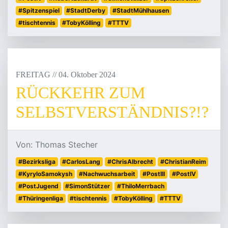
#Spitzenspiel
#StadtDerby
#StadtMühlhausen
#tischtennis
#TobyKölling
#TTTV
FREITAG
/
/
04
.
Oktober
2024
RÜCKKEHR ZUM
SELBSTVERSTÄNDNIS?!?
Von: Thomas Stecher
#Bezirksliga
#CarlosLang
#ChrisAlbrecht
#ChristianReim
#KyryloSamokysh
#Nachwuchsarbeit
#PostIII
#PostIV
#PostJugend
#SimonStützer
#ThiloMerrbach
#Thüringenliga
#tischtennis
#TobyKölling
#TTTV