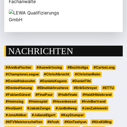
NACHRICHTEN
#AnnikaFischer
#Auswärtssieg
#Bezirksliga
#CarlosLang
#ChampionsLeague
#ChrisAlbrecht
#ChristianReim
#DanielHabesohn
#DanielsKogans
#DanielTihi
#DeniseHusung
#ElinaVakhrusheva
#ErikSchreyer
#ETTU
#FabianGünzel
#FinalFour
#Halbfinale
#HeidiHildebrand
#Heimsieg
#Heimspiel
#Hexenkessel
#IrvinBertrand
#IvoQuett
#JakobZenge
#JanBollweg
#JanZablowski
#JensNölker
#JulianeElgert
#KayStumper
#KFVMeisterschaften
#kfvuh
#KimTaehyun
#KiraKölling