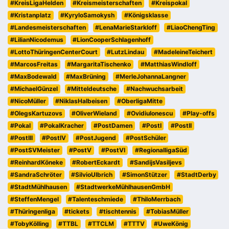
#KreisLigaHelden
#Kreismeisterschaften
#Kreispokal
#Kristanplatz
#KyryloSamokysh
#Königsklasse
#Landesmeisterschaften
#LenaMarieStarkloff
#LiaoChengTing
#LilianNicodemus
#LionCooperSchlagenhoff
#LottoThüringenCenterCourt
#LutzLindau
#MadeleineTeichert
#MarcosFreitas
#MargaritaTischenko
#MatthiasWindloff
#MaxBodewald
#MaxBrüning
#MerleJohannaLangner
#MichaelGünzel
#Mitteldeutsche
#Nachwuchsarbeit
#NicoMüller
#NiklasHalbeisen
#OberligaMitte
#OlegsKartuzovs
#OliverWieland
#OvidiuIonescu
#Play-offs
#Pokal
#PokalKracher
#PostDamen
#PostI
#PostII
#PostIII
#PostIV
#PostJugend
#PostSchüler
#PostSVMeister
#PostV
#PostVI
#RegionalligaSüd
#ReinhardKöneke
#RobertEckardt
#SandijsVasiljevs
#SandraSchröter
#SilvioUlbrich
#SimonStützer
#StadtDerby
#StadtMühlhausen
#StadtwerkeMühlhausenGmbH
#SteffenMengel
#Talenteschmiede
#ThiloMerrbach
#Thüringenliga
#tickets
#tischtennis
#TobiasMüller
#TobyKölling
#TTBL
#TTCLM
#TTTV
#UweKönig