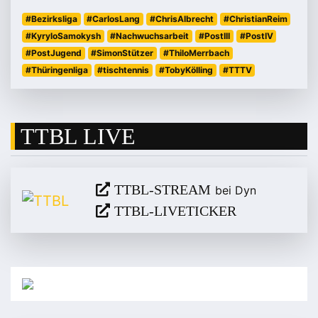
#Bezirksliga
#CarlosLang
#ChrisAlbrecht
#ChristianReim
#KyryloSamokysh
#Nachwuchsarbeit
#PostIII
#PostIV
#PostJugend
#SimonStützer
#ThiloMerrbach
#Thüringenliga
#tischtennis
#TobyKölling
#TTTV
TTBL LIVE
TTBL-STREAM
bei Dyn
TTBL-LIVETICKER