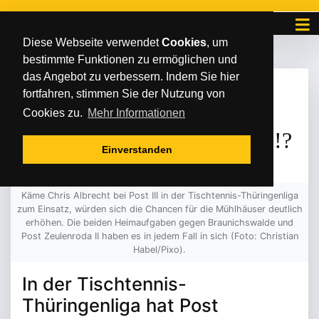
Diese Webseite verwendet
Cookies
, um
bestimmte Funktionen zu ermöglichen und
das Angebot zu verbessern. Indem Sie hier
FREITAG
/
/
04
.
Oktober
2024
fortfahren, stimmen Sie der Nutzung von
RÜCKKEHR ZUM
Cookies zu.
Mehr Informationen
SELBSTVERSTÄNDNIS?!?
Einverstanden
Käme Chris Albrecht bei Post III in der Tischtennis-Thüringenliga
zum Einsatz, würden sich die Chancen für die Mühlhäuser deutlich
erhöhen. Die beiden Heimaufgaben gegen Braunichswalde und
Post Zeulenroda II haben es in jedem Fall in sich (Foto: Christian
Habel/Pixo).
In der Tischtennis-
Thüringenliga hat Post