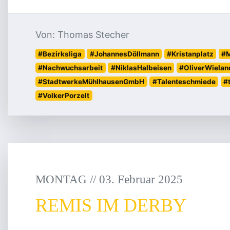
Von: Thomas Stecher
#Bezirksliga
#JohannesDöllmann
#Kristanplatz
#M
#Nachwuchsarbeit
#NiklasHalbeisen
#OliverWielan
#StadtwerkeMühlhausenGmbH
#Talenteschmiede
#
#VolkerPorzelt
MONTAG
/
/
03
.
Februar
2025
REMIS IM DERBY