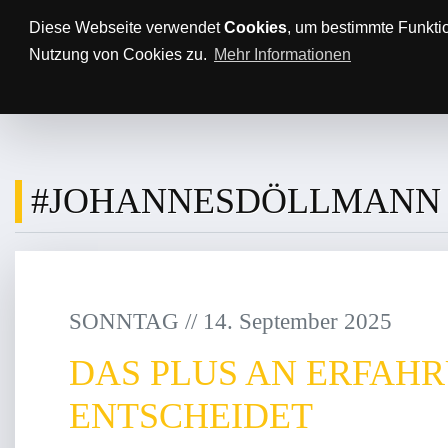
Anfahrt/Parkplätze
Impressum
Datenschutz
Diese Webseite verwendet
Cookies
, um bestimmte Funkti
Nutzung von Cookies zu.
Mehr Informationen
AKTUELLES
TTBL
SPON
#JOHANNESDÖLLMANN
SONNTAG
/
/
14
.
September
2025
DAS PLUS AN ERFAH
ENTSCHEIDET