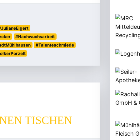
#JulianeElgert
ecker
#Nachwuchsarbeit
adtMühlhausen
#Talenteschmiede
olkerPorzelt
NEN TISCHEN