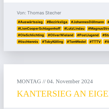
Von: Thomas Stecher
#Auswärtssieg
#Bezirksliga
#JohannesDöllmann
#LionCooperSchlagenhoff
#LutzLindau
#MagnusStr
#OleSchlichting
#OliverWieland
#PostJugend
#St
#tischtennis
#TobyKölling
#TomWedel
#TTTV
#V
MONTAG
/
/
04
.
November
2024
KANTERSIEG AN EIGE