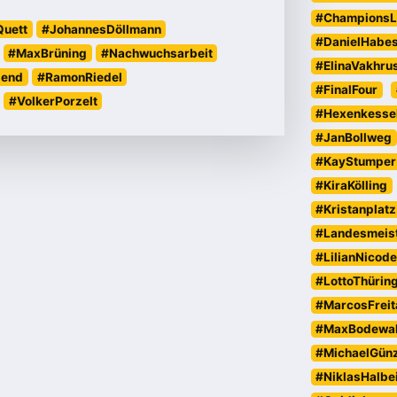
#ChampionsL
Quett
#JohannesDöllmann
#DanielHabe
#MaxBrüning
#Nachwuchsarbeit
#ElinaVakhru
gend
#RamonRiedel
#FinalFour
#VolkerPorzelt
#Hexenkesse
#JanBollweg
#KayStumper
#KiraKölling
#Kristanplatz
#Landesmeist
#LilianNicod
#LottoThürin
#MarcosFreit
#MaxBodewa
#MichaelGün
#NiklasHalbe