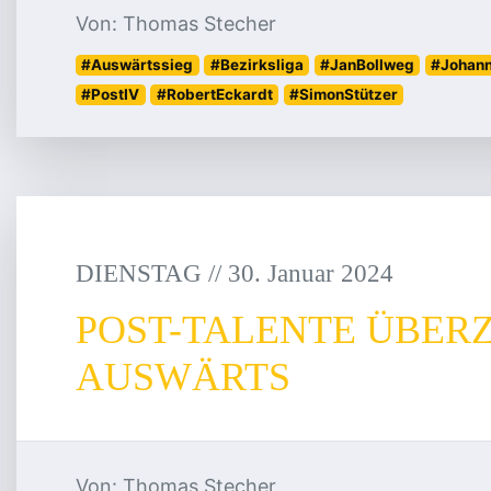
Von: Thomas Stecher
#Auswärtssieg
#Bezirksliga
#JanBollweg
#Johan
#PostIV
#RobertEckardt
#SimonStützer
DIENSTAG
/
/
30
.
Januar
2024
POST-TALENTE ÜBER
AUSWÄRTS
Von: Thomas Stecher