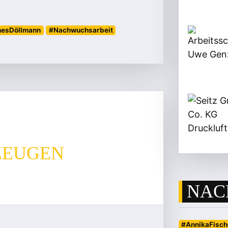
nesDöllmann
#Nachwuchsarbeit
ZEUGEN
NAC
#AnnikaFisch