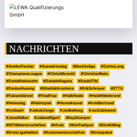
NACHRICHTEN
#AnnikaFischer
#Auswärtssieg
#Bezirksliga
#CarlosLang
#ChampionsLeague
#ChrisAlbrecht
#ChristianReim
#DanielHabesohn
#DanielsKogans
#DanielTihi
#DeniseHusung
#ElinaVakhrusheva
#ErikSchreyer
#ETTU
#FabianGünzel
#FinalFour
#Halbfinale
#HeidiHildebrand
#Heimsieg
#Heimspiel
#Hexenkessel
#IrvinBertrand
#IvoQuett
#JakobZenge
#JanBollweg
#JanZablowski
#JensNölker
#JulianeElgert
#KayStumper
#KFVMeisterschaften
#kfvuh
#KimTaehyun
#KiraKölling
#KreisLigaHelden
#Kreismeisterschaften
#Kreispokal