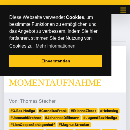
Diese Webseite verwendet
Cookies
, um
bestimmte Funktionen zu ermöglichen und
#CORNELIUSFRANK
das Angebot zu verbessern. Indem Sie hier
fortfahren, stimmen Sie der Nutzung von
Cookies zu.
Mehr Informationen
MITTWOCH
/
/
25
.
September
2024
Einverstanden
SPITZENPLATZ ALS
MOMENTAUFNAHME
Von: Thomas Stecher
#3.Bezirksliga
#CorneliusFrank
#EtienneZierdt
#Heimsieg
#JanoschKirchner
#JohannesDöllmann
#JugendBezirksliga
#LionCooperSchlagenhoff
#MagnusStrecker