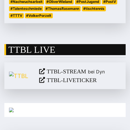
#Nachwuchsarbeit
#OliverWieland
#PostJugend
#PostV
#Talenteschmiede
#ThomasRasemann
#tischtennis
#TTTV
#VolkerPorzelt
TTBL LIVE
TTBL-STREAM
bei Dyn
TTBL-LIVETICKER