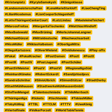
#Kristanplatz
#KyryloSamokysh
#Königsklasse
#Landesmeisterschaften
#LenaMarieStarkloff
#LiaoChengTing
#LilianNicodemus
#LionCooperSchlagenhoff
#LottoThüringenCenterCourt
#LutzLindau
#MadeleineTeichert
#MarcosFreitas
#MargaritaTischenko
#MatthiasWindloff
#MaxBodewald
#MaxBrüning
#MerleJohannaLangner
#MichaelGünzel
#Mitteldeutsche
#Nachwuchsarbeit
#NicoMüller
#NiklasHalbeisen
#OberligaMitte
#OlegsKartuzovs
#OliverWieland
#OvidiuIonescu
#Play-offs
#Pokal
#PokalKracher
#PostDamen
#PostI
#PostII
#PostIII
#PostIV
#PostJugend
#PostSchüler
#PostSVMeister
#PostV
#PostVI
#RegionalligaSüd
#ReinhardKöneke
#RobertEckardt
#SandijsVasiljevs
#SandraSchröter
#SilvioUlbrich
#SimonStützer
#StadtDerby
#StadtMühlhausen
#StadtwerkeMühlhausenGmbH
#SteffenMengel
#Talenteschmiede
#ThiloMerrbach
#Thüringenliga
#tickets
#tischtennis
#TobiasMüller
#TobyKölling
#TTBL
#TTCLM
#TTTV
#UweKönig
#Viertelfinale
#VolkerPorzelt
#WorldTableTennis