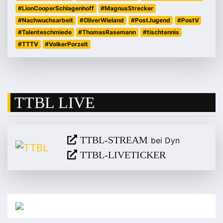
#LionCooperSchlagenhoff
#MagnusStrecker
#Nachwuchsarbeit
#OliverWieland
#PostJugend
#PostV
#Talenteschmiede
#ThomasRasemann
#tischtennis
#TTTV
#VolkerPorzelt
TTBL LIVE
TTBL-STREAM
bei Dyn
TTBL-LIVETICKER