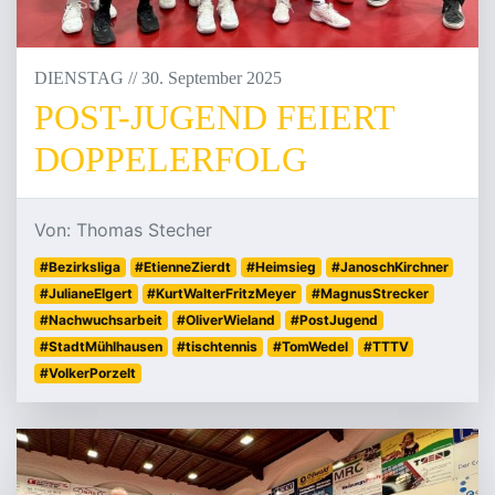
DIENSTAG
/
/
30
.
September
2025
POST-JUGEND FEIERT
DOPPELERFOLG
Von: Thomas Stecher
#Bezirksliga
#EtienneZierdt
#Heimsieg
#JanoschKirchner
#JulianeElgert
#KurtWalterFritzMeyer
#MagnusStrecker
#Nachwuchsarbeit
#OliverWieland
#PostJugend
#StadtMühlhausen
#tischtennis
#TomWedel
#TTTV
#VolkerPorzelt