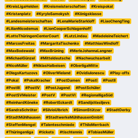
#KreisLigaHelden
#Kreismeisterschaften
#Kreispokal
#Kristanplatz
#KyryloSamokysh
#Königsklasse
#Landesmeisterschaften
#LenaMarieStarkloff
#LiaoChengTing
#LilianNicodemus
#LionCooperSchlagenhoff
#LottoThüringenCenterCourt
#LutzLindau
#MadeleineTeichert
#MarcosFreitas
#MargaritaTischenko
#MatthiasWindloff
#MaxBodewald
#MaxBrüning
#MerleJohannaLangner
#MichaelGünzel
#Mitteldeutsche
#Nachwuchsarbeit
#NicoMüller
#NiklasHalbeisen
#OberligaMitte
#OlegsKartuzovs
#OliverWieland
#OvidiuIonescu
#Play-offs
#Pokal
#PokalKracher
#PostDamen
#PostI
#PostII
#PostIII
#PostIV
#PostJugend
#PostSchüler
#PostSVMeister
#PostV
#PostVI
#RegionalligaSüd
#ReinhardKöneke
#RobertEckardt
#SandijsVasiljevs
#SandraSchröter
#SilvioUlbrich
#SimonStützer
#StadtDerby
#StadtMühlhausen
#StadtwerkeMühlhausenGmbH
#SteffenMengel
#Talenteschmiede
#ThiloMerrbach
#Thüringenliga
#tickets
#tischtennis
#TobiasMüller