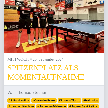
MITTWOCH
/
/
25
.
September
2024
SPITZENPLATZ ALS
MOMENTAUFNAHME
Von: Thomas Stecher
#3.Bezirksliga
#CorneliusFrank
#EtienneZierdt
#Heimsieg
#JanoschKirchner
#JohannesDöllmann
#JugendBezirksliga