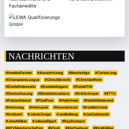
NACHRICHTEN
#AnnikaFischer
#Auswärtssieg
#Bezirksliga
#CarlosLang
#ChampionsLeague
#ChrisAlbrecht
#ChristianReim
#DanielHabesohn
#DanielsKogans
#DanielTihi
#DeniseHusung
#ElinaVakhrusheva
#ErikSchreyer
#ETTU
#FabianGünzel
#FinalFour
#Halbfinale
#HeidiHildebrand
#Heimsieg
#Heimspiel
#Hexenkessel
#IrvinBertrand
#IvoQuett
#JakobZenge
#JanBollweg
#JanZablowski
#JensNölker
#JulianeElgert
#KayStumper
#KFVMeisterschaften
#kfvuh
#KimTaehyun
#KiraKölling