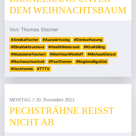
DEM WEIHNACHTSBAUM
Von: Thomas Stecher
#AnnikaFischer
#Auswärtssieg
#DeniseHusung
#ElinaVakhrusheva
#HeidiHildebrand
#KiraKölling
#MadeleineTeichert
#MatthiasWindloff
#MichaelGünzel
#Nachwuchsarbeit
#PostDamen
#RegionalligaSüd
#tischtennis
#TTTV
MONTAG
/
/
20
.
November
2023
PECHSTRÄHNE REISST N
ICHT AB