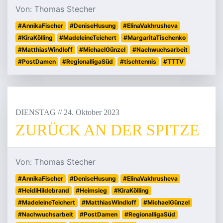
Von: Thomas Stecher
#AnnikaFischer
#DeniseHusung
#ElinaVakhrusheva
#KiraKölling
#MadeleineTeichert
#MargaritaTischenko
#MatthiasWindloff
#MichaelGünzel
#Nachwuchsarbeit
#PostDamen
#RegionalligaSüd
#tischtennis
#TTTV
DIENSTAG
/
/
24
.
Oktober
2023
ZURÜCK AN DER SPITZE
Von: Thomas Stecher
#AnnikaFischer
#DeniseHusung
#ElinaVakhrusheva
#HeidiHildebrand
#Heimsieg
#KiraKölling
#MadeleineTeichert
#MatthiasWindloff
#MichaelGünzel
#Nachwuchsarbeit
#PostDamen
#RegionalligaSüd