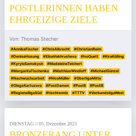
POSTLERINNEN HABEN
EHRGEIZIGE ZIELE
Von: Thomas Stecher
#AnnikaFischer
#ChrisAlbrecht
#ChristianReim
#DeniseHusung
#ElinaVakhrusheva
#IvoQuett
#KiraKölling
#KyryloSamokysh
#MadeleineTeichert
#MargaritaTischenko
#MatthiasWindloff
#MichaelGünzel
#Nachwuchsarbeit
#NicoMüller
#OberligaMitte
#OlegsKartuzovs
#PostDamen
#PostII
#PostIII
#RegionalligaSüd
#tischtennis
#TTTV
#VerbandsligaWest
DIENSTAG
/
/
05
.
Dezember
2023
BRONZERANG UNTER