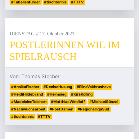
#Tabellenführer
#tischtennis
#TTTV
DIENSTAG
/
/
17
.
Oktober
2023
POSTLERINNEN WIE IM
SPIELRAUSCH
Von: Thomas Stecher
#AnnikaFischer
#DeniseHusung
#ElinaVakhrusheva
#HeidiHildebrand
#Heimsieg
#KiraKölling
#MadeleineTeichert
#MatthiasWindloff
#MichaelGünzel
#Nachwuchsarbeit
#PostDamen
#RegionalligaSüd
#tischtennis
#TTTV