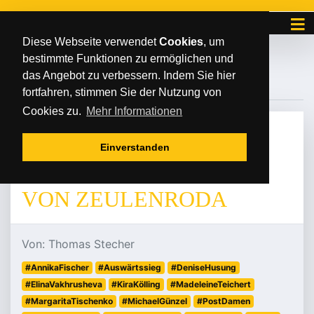
Diese Webseite verwendet
Cookies
, um
bestimmte Funktionen zu ermöglichen und
#ANNIKAFISCHER
das Angebot zu verbessern. Indem Sie hier
fortfahren, stimmen Sie der Nutzung von
Cookies zu.
Mehr Informationen
MONTAG
/
/
23
.
September
2024
Einverstanden
DIE ÜBERRASCHUNG
VON ZEULENRODA
Von: Thomas Stecher
#AnnikaFischer
#Auswärtssieg
#DeniseHusung
#ElinaVakhrusheva
#KiraKölling
#MadeleineTeichert
#MargaritaTischenko
#MichaelGünzel
#PostDamen