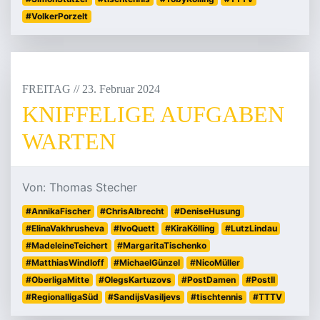
#VolkerPorzelt
FREITAG
/
/
23
.
Februar
2024
KNIFFELIGE AUFGABEN
WARTEN
Von: Thomas Stecher
#AnnikaFischer
#ChrisAlbrecht
#DeniseHusung
#ElinaVakhrusheva
#IvoQuett
#KiraKölling
#LutzLindau
#MadeleineTeichert
#MargaritaTischenko
#MatthiasWindloff
#MichaelGünzel
#NicoMüller
#OberligaMitte
#OlegsKartuzovs
#PostDamen
#PostII
#RegionalligaSüd
#SandijsVasiljevs
#tischtennis
#TTTV