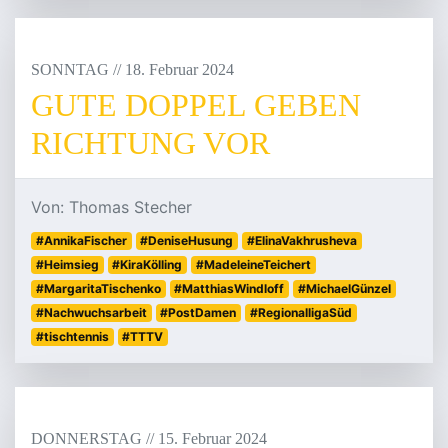
SONNTAG
/
/
18
.
Februar
2024
GUTE DOPPEL GEBEN
RICHTUNG VOR
Von: Thomas Stecher
#AnnikaFischer
#DeniseHusung
#ElinaVakhrusheva
#Heimsieg
#KiraKölling
#MadeleineTeichert
#MargaritaTischenko
#MatthiasWindloff
#MichaelGünzel
#Nachwuchsarbeit
#PostDamen
#RegionalligaSüd
#tischtennis
#TTTV
DONNERSTAG
/
/
15
.
Februar
2024