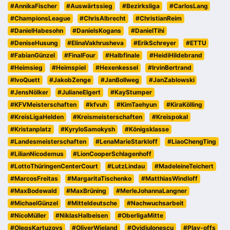
#AnnikaFischer
#Auswärtssieg
#Bezirksliga
#CarlosLang
#ChampionsLeague
#ChrisAlbrecht
#ChristianReim
#DanielHabesohn
#DanielsKogans
#DanielTihi
#DeniseHusung
#ElinaVakhrusheva
#ErikSchreyer
#ETTU
#FabianGünzel
#FinalFour
#Halbfinale
#HeidiHildebrand
#Heimsieg
#Heimspiel
#Hexenkessel
#IrvinBertrand
#IvoQuett
#JakobZenge
#JanBollweg
#JanZablowski
#JensNölker
#JulianeElgert
#KayStumper
#KFVMeisterschaften
#kfvuh
#KimTaehyun
#KiraKölling
#KreisLigaHelden
#Kreismeisterschaften
#Kreispokal
#Kristanplatz
#KyryloSamokysh
#Königsklasse
#Landesmeisterschaften
#LenaMarieStarkloff
#LiaoChengTing
#LilianNicodemus
#LionCooperSchlagenhoff
#LottoThüringenCenterCourt
#LutzLindau
#MadeleineTeichert
#MarcosFreitas
#MargaritaTischenko
#MatthiasWindloff
#MaxBodewald
#MaxBrüning
#MerleJohannaLangner
#MichaelGünzel
#Mitteldeutsche
#Nachwuchsarbeit
#NicoMüller
#NiklasHalbeisen
#OberligaMitte
#OlegsKartuzovs
#OliverWieland
#OvidiuIonescu
#Play-offs