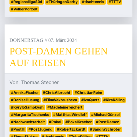
#RegionalligaSüd
#ThüringenDerby
#tischtennis
#TTTV
#VolkerPorzelt
DONNERSTAG
/
/
07
.
März
2024
POST-DAMEN GEHEN
AUF REISEN
Von: Thomas Stecher
#AnnikaFischer
#ChrisAlbrecht
#ChristianReim
#DeniseHusung
#ElinaVakhrusheva
#IvoQuett
#KiraKölling
#KyryloSamokysh
#MadeleineTeichert
#MargaritaTischenko
#MatthiasWindloff
#MichaelGünzel
#Nachwuchsarbeit
#Pokal
#PokalKracher
#PostDamen
#PostIII
#PostJugend
#RobertEckardt
#SandraSchröter
#SimonStützer
#tischtennis
#TobyKölling
#TTTV