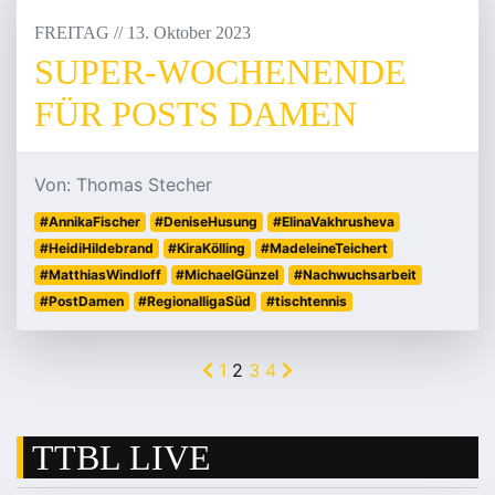
FREITAG
/
/
13
.
Oktober
2023
SUPER-WOCHENENDE
FÜR POSTS DAMEN
Von: Thomas Stecher
#AnnikaFischer
#DeniseHusung
#ElinaVakhrusheva
#HeidiHildebrand
#KiraKölling
#MadeleineTeichert
#MatthiasWindloff
#MichaelGünzel
#Nachwuchsarbeit
#PostDamen
#RegionalligaSüd
#tischtennis
1
2
3
4
TTBL LIVE