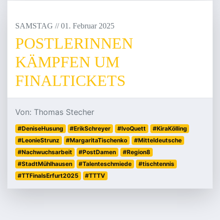
SAMSTAG
/
/
01
.
Februar
2025
POSTLERINNEN
KÄMPFEN UM
FINALTICKETS
Von: Thomas Stecher
#DeniseHusung
#ErikSchreyer
#IvoQuett
#KiraKölling
#LeonieStrunz
#MargaritaTischenko
#Mitteldeutsche
#Nachwuchsarbeit
#PostDamen
#Region8
#StadtMühlhausen
#Talenteschmiede
#tischtennis
#TTFinalsErfurt2025
#TTTV