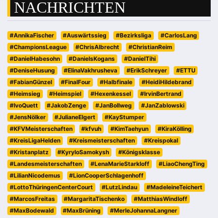
NACHRICHTEN
#AnnikaFischer
#Auswärtssieg
#Bezirksliga
#CarlosLang
#ChampionsLeague
#ChrisAlbrecht
#ChristianReim
#DanielHabesohn
#DanielsKogans
#DanielTihi
#DeniseHusung
#ElinaVakhrusheva
#ErikSchreyer
#ETTU
#FabianGünzel
#FinalFour
#Halbfinale
#HeidiHildebrand
#Heimsieg
#Heimspiel
#Hexenkessel
#IrvinBertrand
#IvoQuett
#JakobZenge
#JanBollweg
#JanZablowski
#JensNölker
#JulianeElgert
#KayStumper
#KFVMeisterschaften
#kfvuh
#KimTaehyun
#KiraKölling
#KreisLigaHelden
#Kreismeisterschaften
#Kreispokal
#Kristanplatz
#KyryloSamokysh
#Königsklasse
#Landesmeisterschaften
#LenaMarieStarkloff
#LiaoChengTing
#LilianNicodemus
#LionCooperSchlagenhoff
#LottoThüringenCenterCourt
#LutzLindau
#MadeleineTeichert
#MarcosFreitas
#MargaritaTischenko
#MatthiasWindloff
#MaxBodewald
#MaxBrüning
#MerleJohannaLangner