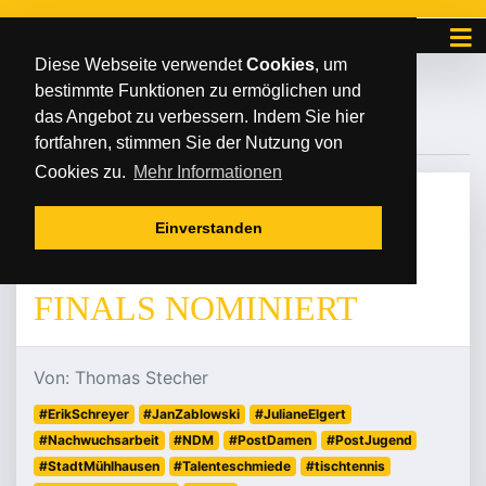
Diese Webseite verwendet
Cookies
, um
bestimmte Funktionen zu ermöglichen und
#TTFINALSERFURT2025
das Angebot zu verbessern. Indem Sie hier
fortfahren, stimmen Sie der Nutzung von
Cookies zu.
Mehr Informationen
MONTAG
/
/
19
.
Mai
2025
Einverstanden
POST-TALENT FÜR
FINALS NOMINIERT
Von: Thomas Stecher
#ErikSchreyer
#JanZablowski
#JulianeElgert
#Nachwuchsarbeit
#NDM
#PostDamen
#PostJugend
#StadtMühlhausen
#Talenteschmiede
#tischtennis