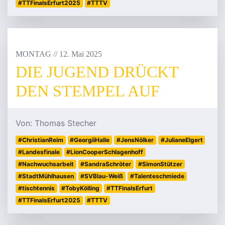
#TTFinalsErfurt2025
#TTTV
MONTAG
/
/
12
.
Mai
2025
DIE JUGEND DRÜCKT
DEN STEMPEL AUF
Von: Thomas Stecher
#ChristianReim
#GeorgiiHalle
#JensNölker
#JulianeElgert
#Landesfinale
#LionCooperSchlagenhoff
#Nachwuchsarbeit
#SandraSchröter
#SimonStützer
#StadtMühlhausen
#SVBlau-Weiß
#Talenteschmiede
#tischtennis
#TobyKölling
#TTFinalsErfurt
#TTFinalsErfurt2025
#TTTV