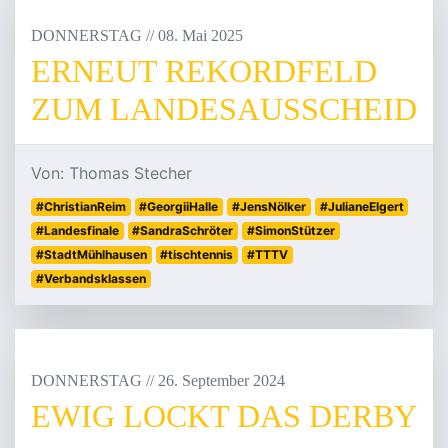
DONNERSTAG
/
/
08
.
Mai
2025
ERNEUT REKORDFELD
ZUM LANDESAUSSCHEID
Von: Thomas Stecher
#ChristianReim
#GeorgiiHalle
#JensNölker
#JulianeElgert
#Landesfinale
#SandraSchröter
#SimonStützer
#StadtMühlhausen
#tischtennis
#TTTV
#Verbandsklassen
DONNERSTAG
/
/
26
.
September
2024
EWIG LOCKT DAS DERBY