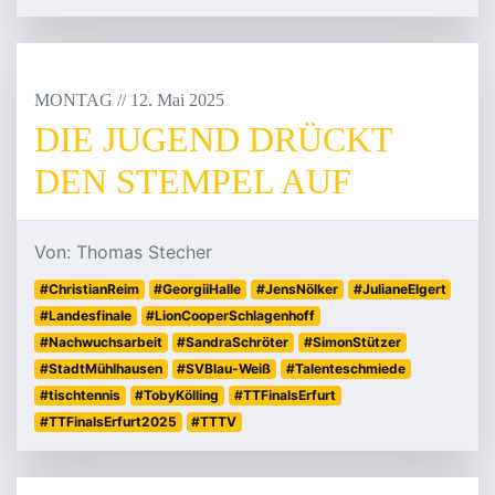
MONTAG
/
/
12
.
Mai
2025
DIE JUGEND DRÜCKT
DEN STEMPEL AUF
Von: Thomas Stecher
#ChristianReim
#GeorgiiHalle
#JensNölker
#JulianeElgert
#Landesfinale
#LionCooperSchlagenhoff
#Nachwuchsarbeit
#SandraSchröter
#SimonStützer
#StadtMühlhausen
#SVBlau-Weiß
#Talenteschmiede
#tischtennis
#TobyKölling
#TTFinalsErfurt
#TTFinalsErfurt2025
#TTTV