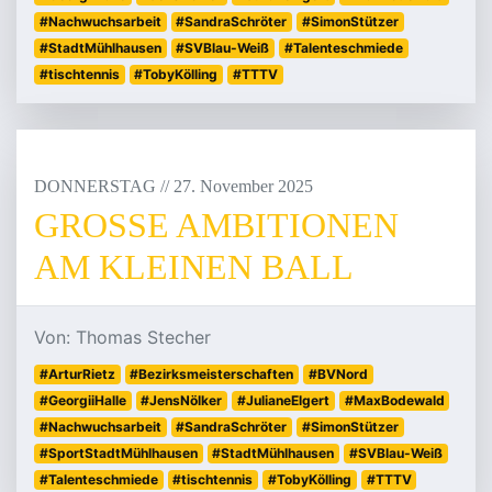
#Nachwuchsarbeit
#SandraSchröter
#SimonStützer
#StadtMühlhausen
#SVBlau-Weiß
#Talenteschmiede
#tischtennis
#TobyKölling
#TTTV
DONNERSTAG
/
/
27
.
November
2025
GROSSE AMBITIONEN A
M KLEINEN BALL
Von: Thomas Stecher
#ArturRietz
#Bezirksmeisterschaften
#BVNord
#GeorgiiHalle
#JensNölker
#JulianeElgert
#MaxBodewald
#Nachwuchsarbeit
#SandraSchröter
#SimonStützer
#SportStadtMühlhausen
#StadtMühlhausen
#SVBlau-Weiß
#Talenteschmiede
#tischtennis
#TobyKölling
#TTTV