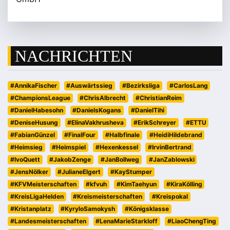
NACHRICHTEN
#AnnikaFischer
#Auswärtssieg
#Bezirksliga
#CarlosLang
#ChampionsLeague
#ChrisAlbrecht
#ChristianReim
#DanielHabesohn
#DanielsKogans
#DanielTihi
#DeniseHusung
#ElinaVakhrusheva
#ErikSchreyer
#ETTU
#FabianGünzel
#FinalFour
#Halbfinale
#HeidiHildebrand
#Heimsieg
#Heimspiel
#Hexenkessel
#IrvinBertrand
#IvoQuett
#JakobZenge
#JanBollweg
#JanZablowski
#JensNölker
#JulianeElgert
#KayStumper
#KFVMeisterschaften
#kfvuh
#KimTaehyun
#KiraKölling
#KreisLigaHelden
#Kreismeisterschaften
#Kreispokal
#Kristanplatz
#KyryloSamokysh
#Königsklasse
#Landesmeisterschaften
#LenaMarieStarkloff
#LiaoChengTing