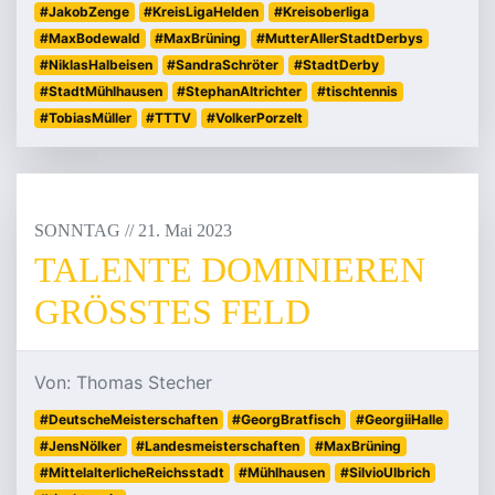
#JakobZenge
#KreisLigaHelden
#Kreisoberliga
#MaxBodewald
#MaxBrüning
#MutterAllerStadtDerbys
#NiklasHalbeisen
#SandraSchröter
#StadtDerby
#StadtMühlhausen
#StephanAltrichter
#tischtennis
#TobiasMüller
#TTTV
#VolkerPorzelt
SONNTAG
/
/
21
.
Mai
2023
TALENTE DOMINIEREN
GRÖSSTES FELD
Von: Thomas Stecher
#DeutscheMeisterschaften
#GeorgBratfisch
#GeorgiiHalle
#JensNölker
#Landesmeisterschaften
#MaxBrüning
#MittelalterlicheReichsstadt
#Mühlhausen
#SilvioUlbrich