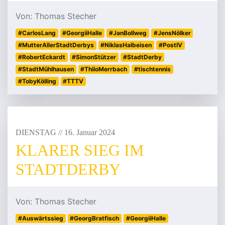
Von: Thomas Stecher
#CarlosLang
#GeorgiiHalle
#JanBollweg
#JensNölker
#MutterAllerStadtDerbys
#NiklasHalbeisen
#PostIV
#RobertEckardt
#SimonStützer
#StadtDerby
#StadtMühlhausen
#ThiloMerrbach
#tischtennis
#TobyKölling
#TTTV
DIENSTAG
/
/
16
.
Januar
2024
KLARER SIEG IM
STADTDERBY
Von: Thomas Stecher
#Auswärtssieg
#GeorgBratfisch
#GeorgiiHalle