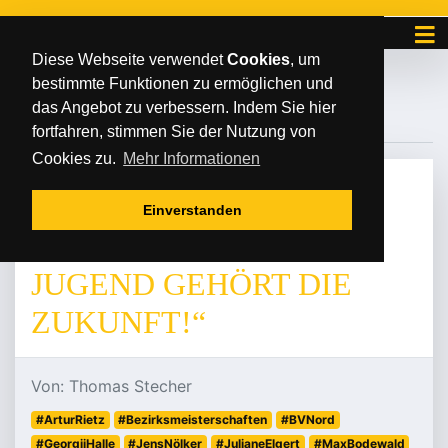
Diese Webseite verwendet
Cookies
, um
bestimmte Funktionen zu ermöglichen und
#GEORGIIHALLE
das Angebot zu verbessern. Indem Sie hier
fortfahren, stimmen Sie der Nutzung von
Cookies zu.
Mehr Informationen
SONNTAG
/
/
30
.
November
2025
Einverstanden
JENS NÖLKER: „DER
JUGEND GEHÖRT DIE
ZUKUNFT!“
Von: Thomas Stecher
#ArturRietz
#Bezirksmeisterschaften
#BVNord
#GeorgiiHalle
#JensNölker
#JulianeElgert
#MaxBodewald