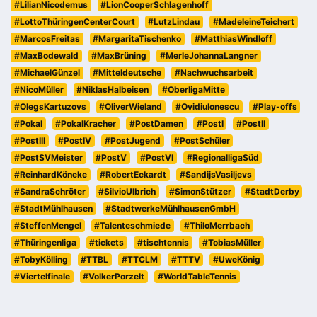
#LilianNicodemus
#LionCooperSchlagenhoff
#LottoThüringenCenterCourt
#LutzLindau
#MadeleineTeichert
#MarcosFreitas
#MargaritaTischenko
#MatthiasWindloff
#MaxBodewald
#MaxBrüning
#MerleJohannaLangner
#MichaelGünzel
#Mitteldeutsche
#Nachwuchsarbeit
#NicoMüller
#NiklasHalbeisen
#OberligaMitte
#OlegsKartuzovs
#OliverWieland
#OvidiuIonescu
#Play-offs
#Pokal
#PokalKracher
#PostDamen
#PostI
#PostII
#PostIII
#PostIV
#PostJugend
#PostSchüler
#PostSVMeister
#PostV
#PostVI
#RegionalligaSüd
#ReinhardKöneke
#RobertEckardt
#SandijsVasiljevs
#SandraSchröter
#SilvioUlbrich
#SimonStützer
#StadtDerby
#StadtMühlhausen
#StadtwerkeMühlhausenGmbH
#SteffenMengel
#Talenteschmiede
#ThiloMerrbach
#Thüringenliga
#tickets
#tischtennis
#TobiasMüller
#TobyKölling
#TTBL
#TTCLM
#TTTV
#UweKönig
#Viertelfinale
#VolkerPorzelt
#WorldTableTennis