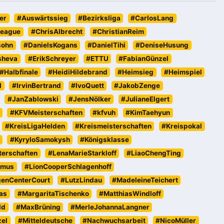
er
#Auswärtssieg
#Bezirksliga
#CarlosLang
eague
#ChrisAlbrecht
#ChristianReim
sohn
#DanielsKogans
#DanielTihi
#DeniseHusung
sheva
#ErikSchreyer
#ETTU
#FabianGünzel
#Halbfinale
#HeidiHildebrand
#Heimsieg
#Heimspiel
l
#IrvinBertrand
#IvoQuett
#JakobZenge
#JanZablowski
#JensNölker
#JulianeElgert
#KFVMeisterschaften
#kfvuh
#KimTaehyun
#KreisLigaHelden
#Kreismeisterschaften
#Kreispokal
#KyryloSamokysh
#Königsklasse
erschaften
#LenaMarieStarkloff
#LiaoChengTing
emus
#LionCooperSchlagenhoff
genCenterCourt
#LutzLindau
#MadeleineTeichert
as
#MargaritaTischenko
#MatthiasWindloff
ld
#MaxBrüning
#MerleJohannaLangner
zel
#Mitteldeutsche
#Nachwuchsarbeit
#NicoMüller