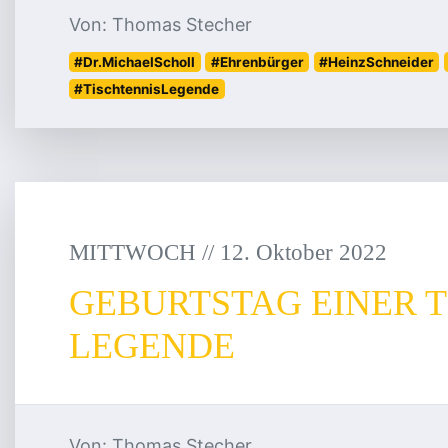
Von: Thomas Stecher
#Dr.MichaelScholl
#Ehrenbürger
#HeinzSchneider
#TischtennisLegende
MITTWOCH
/
/
12
.
Oktober
2022
GEBURTSTAG EINER T
LEGENDE
Von: Thomas Stecher