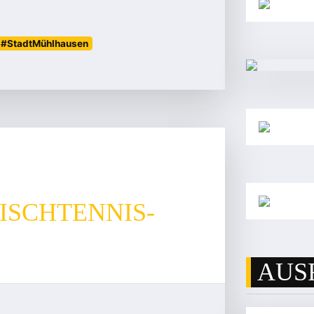
#StadtMühlhausen
ISCHTENNIS-
AUS