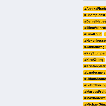
#AnnikaFisch
#ChampionsL
#DanielHabe
#ElinaVakhru
#FinalFour
#Hexenkesse
#JanBollweg
#KayStumper
#KiraKölling
#Kristanplatz
#Landesmeist
#LilianNicod
#LottoThürin
#MarcosFreit
#MaxBodewa
#MichaelGün