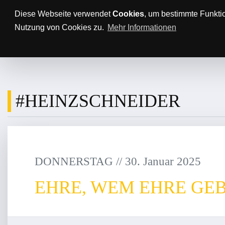
Anfahrt/Parkplätze
Impressum
Datenschutz
Diese Webseite verwendet
Cookies
, um bestimmte Funkti
Nutzung von Cookies zu.
Mehr Informationen
AKTUELLES
TTBL
SPON
#HEINZSCHNEIDER
DONNERSTAG
/
/
30
.
Januar
2025
EHRE, WEM EHRE GE