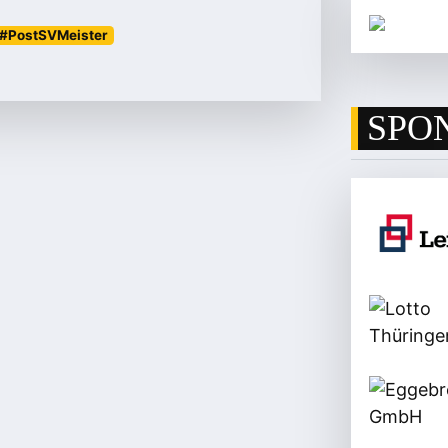
#PostSVMeister
SPO