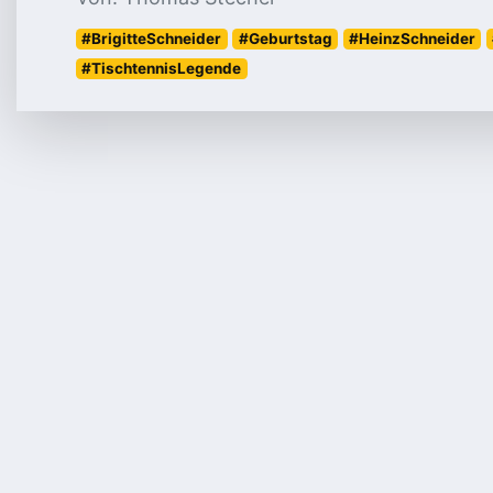
#BrigitteSchneider
#Geburtstag
#HeinzSchneider
#TischtennisLegende