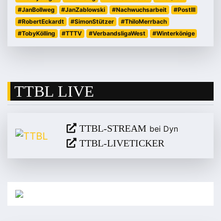
#JanBollweg
#JanZablowski
#Nachwuchsarbeit
#PostIII
#RobertEckardt
#SimonStützer
#ThiloMerrbach
#TobyKölling
#TTTV
#VerbandsligaWest
#Winterkönige
TTBL LIVE
TTBL-STREAM
bei Dyn
TTBL-LIVETICKER