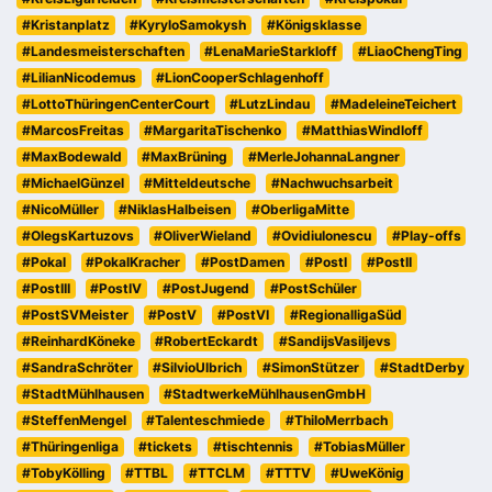
#Kristanplatz
#KyryloSamokysh
#Königsklasse
#Landesmeisterschaften
#LenaMarieStarkloff
#LiaoChengTing
#LilianNicodemus
#LionCooperSchlagenhoff
#LottoThüringenCenterCourt
#LutzLindau
#MadeleineTeichert
#MarcosFreitas
#MargaritaTischenko
#MatthiasWindloff
#MaxBodewald
#MaxBrüning
#MerleJohannaLangner
#MichaelGünzel
#Mitteldeutsche
#Nachwuchsarbeit
#NicoMüller
#NiklasHalbeisen
#OberligaMitte
#OlegsKartuzovs
#OliverWieland
#OvidiuIonescu
#Play-offs
#Pokal
#PokalKracher
#PostDamen
#PostI
#PostII
#PostIII
#PostIV
#PostJugend
#PostSchüler
#PostSVMeister
#PostV
#PostVI
#RegionalligaSüd
#ReinhardKöneke
#RobertEckardt
#SandijsVasiljevs
#SandraSchröter
#SilvioUlbrich
#SimonStützer
#StadtDerby
#StadtMühlhausen
#StadtwerkeMühlhausenGmbH
#SteffenMengel
#Talenteschmiede
#ThiloMerrbach
#Thüringenliga
#tickets
#tischtennis
#TobiasMüller
#TobyKölling
#TTBL
#TTCLM
#TTTV
#UweKönig