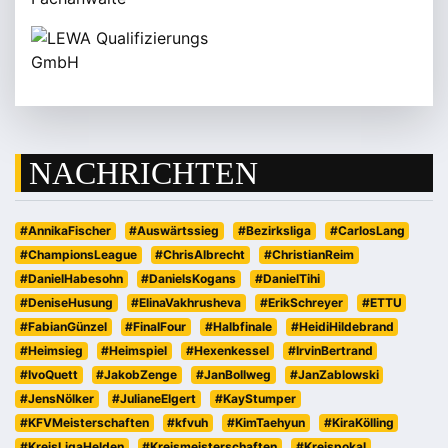
NACHRICHTEN
#AnnikaFischer
#Auswärtssieg
#Bezirksliga
#CarlosLang
#ChampionsLeague
#ChrisAlbrecht
#ChristianReim
#DanielHabesohn
#DanielsKogans
#DanielTihi
#DeniseHusung
#ElinaVakhrusheva
#ErikSchreyer
#ETTU
#FabianGünzel
#FinalFour
#Halbfinale
#HeidiHildebrand
#Heimsieg
#Heimspiel
#Hexenkessel
#IrvinBertrand
#IvoQuett
#JakobZenge
#JanBollweg
#JanZablowski
#JensNölker
#JulianeElgert
#KayStumper
#KFVMeisterschaften
#kfvuh
#KimTaehyun
#KiraKölling
#KreisLigaHelden
#Kreismeisterschaften
#Kreispokal