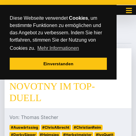
Diese Webseite verwendet
Cookies
, um
bestimmte Funktionen zu ermöglichen und
#WINTERKÖNIGE
das Angebot zu verbessern. Indem Sie hier
fortfahren, stimmen Sie der Nutzung von
Cookies zu.
Mehr Informationen
MITTWOCH
/
/
06
.
Dezember
2023
Einverstanden
ALBRECHT BESIEGT
NOVOTNY IM TOP-
DUELL
Von: Thomas Stecher
#Auswärtssieg
#ChrisAlbrecht
#ChristianReim
#DerbySieger
#Heimsieg
#Herbstmeister
#IvoQuett