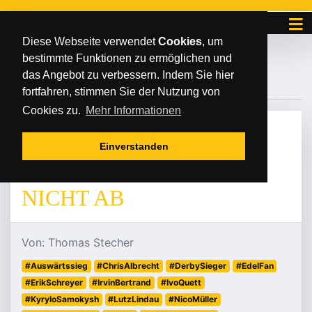
Diese Webseite verwendet
Cookies
, um
bestimmte Funktionen zu ermöglichen und
#EDELFAN
das Angebot zu verbessern. Indem Sie hier
fortfahren, stimmen Sie der Nutzung von
Cookies zu.
Mehr Informationen
MITTWOCH
/
/
30
.
Oktober
2024
Einverstanden
GUTE SERIE REISST N
ICHT AB
Von: Thomas Stecher
#Auswärtssieg
#ChrisAlbrecht
#DerbySieger
#EdelFan
#ErikSchreyer
#IrvinBertrand
#IvoQuett
#KyryloSamokysh
#LutzLindau
#NicoMüller