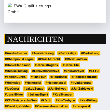
NACHRICHTEN
#AnnikaFischer
#Auswärtssieg
#Bezirksliga
#CarlosLang
#ChampionsLeague
#ChrisAlbrecht
#ChristianReim
#DanielHabesohn
#DanielsKogans
#DanielTihi
#DeniseHusung
#ElinaVakhrusheva
#ErikSchreyer
#ETTU
#FabianGünzel
#FinalFour
#Halbfinale
#HeidiHildebrand
#Heimsieg
#Heimspiel
#Hexenkessel
#IrvinBertrand
#IvoQuett
#JakobZenge
#JanBollweg
#JanZablowski
#JensNölker
#JulianeElgert
#KayStumper
#KFVMeisterschaften
#kfvuh
#KimTaehyun
#KiraKölling
#KreisLigaHelden
#Kreismeisterschaften
#Kreispokal