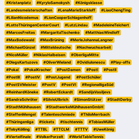
#Kristanplatz
#KyryloSamokysh
#Königsklasse
#Landesmeisterschaften
#LenaMarieStarkloff
#LiaoChengTing
#LilianNicodemus
#LionCooperSchlagenhoff
#LottoThüringenCenterCourt
#LutzLindau
#MadeleineTeichert
#MarcosFreitas
#MargaritaTischenko
#MatthiasWindloff
#MaxBodewald
#MaxBrüning
#MerleJohannaLangner
#MichaelGünzel
#Mitteldeutsche
#Nachwuchsarbeit
#NicoMüller
#NiklasHalbeisen
#OberligaMitte
#OlegsKartuzovs
#OliverWieland
#OvidiuIonescu
#Play-offs
#Pokal
#PokalKracher
#PostDamen
#PostI
#PostII
#PostIII
#PostIV
#PostJugend
#PostSchüler
#PostSVMeister
#PostV
#PostVI
#RegionalligaSüd
#ReinhardKöneke
#RobertEckardt
#SandijsVasiljevs
#SandraSchröter
#SilvioUlbrich
#SimonStützer
#StadtDerby
#StadtMühlhausen
#StadtwerkeMühlhausenGmbH
#SteffenMengel
#Talenteschmiede
#ThiloMerrbach
#Thüringenliga
#tickets
#tischtennis
#TobiasMüller
#TobyKölling
#TTBL
#TTCLM
#TTTV
#UweKönig
#Viertelfinale
#VolkerPorzelt
#WorldTableTennis