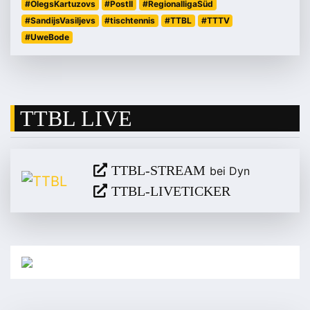
#OlegsKartuzovs
#PostII
#RegionalligaSüd
#SandijsVasiljevs
#tischtennis
#TTBL
#TTTV
#UweBode
TTBL LIVE
TTBL-STREAM
bei Dyn
TTBL-LIVETICKER