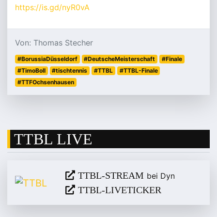
https://is.gd/nyR0vA
Von: Thomas Stecher
#BorussiaDüsseldorf
#DeutscheMeisterschaft
#Finale
#TimoBoll
#tischtennis
#TTBL
#TTBL-Finale
#TTFOchsenhausen
TTBL LIVE
TTBL-STREAM
bei Dyn
TTBL-LIVETICKER