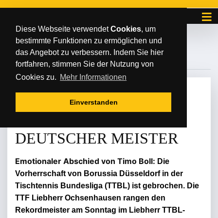
Diese Webseite verwendet
Cookies
, um
bestimmte Funktionen zu ermöglichen und
#TIMOBOLL
das Angebot zu verbessern. Indem Sie hier
fortfahren, stimmen Sie der Nutzung von
Cookies zu.
Mehr Informationen
MONTAG
/
/
16
.
Juni
2025
Einverstanden
OCHSENHAUSEN IST
DEUTSCHER MEISTER
Emotionaler Abschied von Timo Boll:
Die
Vorherrschaft von Borussia Düsseldorf in der
Tischtennis Bundesliga (TTBL) ist gebrochen. Die
TTF Liebherr Ochsenhausen rangen den
Rekordmeister am Sonntag im Liebherr TTBL-