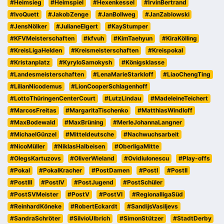
#Heimsieg
#Heimspiel
#Hexenkessel
#IrvinBertrand
#IvoQuett
#JakobZenge
#JanBollweg
#JanZablowski
#JensNölker
#JulianeElgert
#KayStumper
#KFVMeisterschaften
#kfvuh
#KimTaehyun
#KiraKölling
#KreisLigaHelden
#Kreismeisterschaften
#Kreispokal
#Kristanplatz
#KyryloSamokysh
#Königsklasse
#Landesmeisterschaften
#LenaMarieStarkloff
#LiaoChengTing
#LilianNicodemus
#LionCooperSchlagenhoff
#LottoThüringenCenterCourt
#LutzLindau
#MadeleineTeichert
#MarcosFreitas
#MargaritaTischenko
#MatthiasWindloff
#MaxBodewald
#MaxBrüning
#MerleJohannaLangner
#MichaelGünzel
#Mitteldeutsche
#Nachwuchsarbeit
#NicoMüller
#NiklasHalbeisen
#OberligaMitte
#OlegsKartuzovs
#OliverWieland
#OvidiuIonescu
#Play-offs
#Pokal
#PokalKracher
#PostDamen
#PostI
#PostII
#PostIII
#PostIV
#PostJugend
#PostSchüler
#PostSVMeister
#PostV
#PostVI
#RegionalligaSüd
#ReinhardKöneke
#RobertEckardt
#SandijsVasiljevs
#SandraSchröter
#SilvioUlbrich
#SimonStützer
#StadtDerby