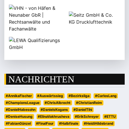
NACHRICHTEN
#AnnikaFischer
#Auswärtssieg
#Bezirksliga
#CarlosLang
#ChampionsLeague
#ChrisAlbrecht
#ChristianReim
#DanielHabesohn
#DanielsKogans
#DanielTihi
#DeniseHusung
#ElinaVakhrusheva
#ErikSchreyer
#ETTU
#FabianGünzel
#FinalFour
#Halbfinale
#HeidiHildebrand