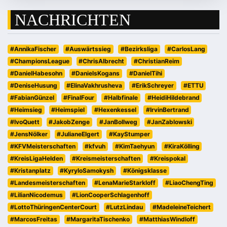
NACHRICHTEN
#AnnikaFischer
#Auswärtssieg
#Bezirksliga
#CarlosLang
#ChampionsLeague
#ChrisAlbrecht
#ChristianReim
#DanielHabesohn
#DanielsKogans
#DanielTihi
#DeniseHusung
#ElinaVakhrusheva
#ErikSchreyer
#ETTU
#FabianGünzel
#FinalFour
#Halbfinale
#HeidiHildebrand
#Heimsieg
#Heimspiel
#Hexenkessel
#IrvinBertrand
#IvoQuett
#JakobZenge
#JanBollweg
#JanZablowski
#JensNölker
#JulianeElgert
#KayStumper
#KFVMeisterschaften
#kfvuh
#KimTaehyun
#KiraKölling
#KreisLigaHelden
#Kreismeisterschaften
#Kreispokal
#Kristanplatz
#KyryloSamokysh
#Königsklasse
#Landesmeisterschaften
#LenaMarieStarkloff
#LiaoChengTing
#LilianNicodemus
#LionCooperSchlagenhoff
#LottoThüringenCenterCourt
#LutzLindau
#MadeleineTeichert
#MarcosFreitas
#MargaritaTischenko
#MatthiasWindloff