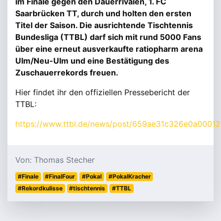
im Finale gegen den Dauerrivalen, 1. FC
Saarbrücken TT, durch und holten den ersten
Titel der Saison. Die ausrichtende Tischtennis
Bundesliga (TTBL) darf sich mit rund 5000 Fans
über eine erneut ausverkaufte ratiopharm arena
Ulm/Neu-Ulm und eine Bestätigung des
Zuschauerrekords freuen.
Hier findet ihr den offiziellen Pressebericht der
TTBL:
https://www.ttbl.de/news/post/659ae31c326e0a00012
Von: Thomas Stecher
#Finale
#FinalFour
#Pokal
#PokalKracher
#Rekordkulisse
#tischtennis
#TTBL