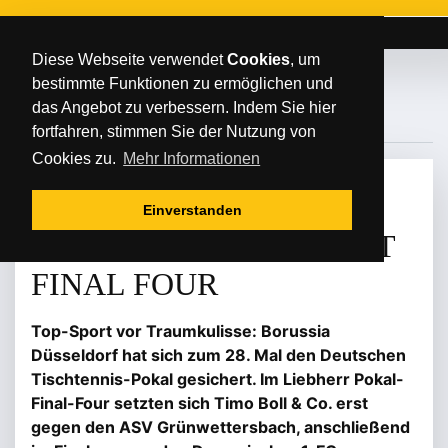
Diese Webseite verwendet
Cookies
, um
bestimmte Funktionen zu ermöglichen und
#REKORDKULISSE
das Angebot zu verbessern. Indem Sie hier
fortfahren, stimmen Sie der Nutzung von
Cookies zu.
Mehr Informationen
SONNTAG
/
/
07
.
Januar
2024
Einverstanden
DÜSSELDORF GEWINNT
FINAL FOUR
Top-Sport vor Traumkulisse: Borussia
Düsseldorf hat sich zum 28. Mal den Deutschen
Tischtennis-Pokal gesichert. Im Liebherr Pokal-
Final-Four setzten sich Timo Boll & Co. erst
gegen den ASV Grünwettersbach, anschließend