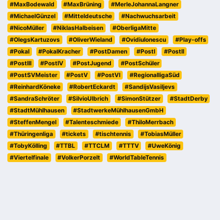
#MaxBodewald
#MaxBrüning
#MerleJohannaLangner
#MichaelGünzel
#Mitteldeutsche
#Nachwuchsarbeit
#NicoMüller
#NiklasHalbeisen
#OberligaMitte
#OlegsKartuzovs
#OliverWieland
#OvidiuIonescu
#Play-offs
#Pokal
#PokalKracher
#PostDamen
#PostI
#PostII
#PostIII
#PostIV
#PostJugend
#PostSchüler
#PostSVMeister
#PostV
#PostVI
#RegionalligaSüd
#ReinhardKöneke
#RobertEckardt
#SandijsVasiljevs
#SandraSchröter
#SilvioUlbrich
#SimonStützer
#StadtDerby
#StadtMühlhausen
#StadtwerkeMühlhausenGmbH
#SteffenMengel
#Talenteschmiede
#ThiloMerrbach
#Thüringenliga
#tickets
#tischtennis
#TobiasMüller
#TobyKölling
#TTBL
#TTCLM
#TTTV
#UweKönig
#Viertelfinale
#VolkerPorzelt
#WorldTableTennis