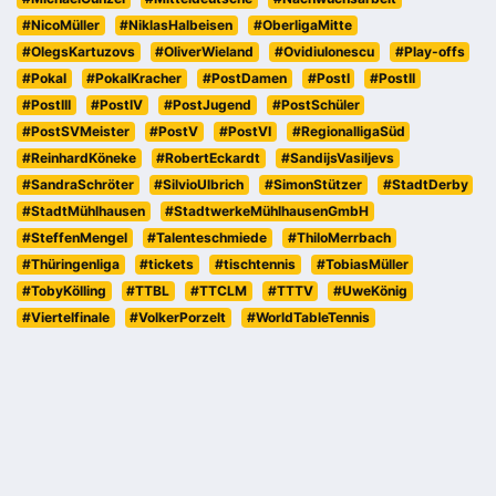
#NicoMüller
#NiklasHalbeisen
#OberligaMitte
#OlegsKartuzovs
#OliverWieland
#OvidiuIonescu
#Play-offs
#Pokal
#PokalKracher
#PostDamen
#PostI
#PostII
#PostIII
#PostIV
#PostJugend
#PostSchüler
#PostSVMeister
#PostV
#PostVI
#RegionalligaSüd
#ReinhardKöneke
#RobertEckardt
#SandijsVasiljevs
#SandraSchröter
#SilvioUlbrich
#SimonStützer
#StadtDerby
#StadtMühlhausen
#StadtwerkeMühlhausenGmbH
#SteffenMengel
#Talenteschmiede
#ThiloMerrbach
#Thüringenliga
#tickets
#tischtennis
#TobiasMüller
#TobyKölling
#TTBL
#TTCLM
#TTTV
#UweKönig
#Viertelfinale
#VolkerPorzelt
#WorldTableTennis