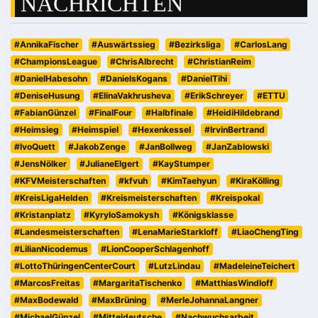
NACHRICHTEN
#AnnikaFischer
#Auswärtssieg
#Bezirksliga
#CarlosLang
#ChampionsLeague
#ChrisAlbrecht
#ChristianReim
#DanielHabesohn
#DanielsKogans
#DanielTihi
#DeniseHusung
#ElinaVakhrusheva
#ErikSchreyer
#ETTU
#FabianGünzel
#FinalFour
#Halbfinale
#HeidiHildebrand
#Heimsieg
#Heimspiel
#Hexenkessel
#IrvinBertrand
#IvoQuett
#JakobZenge
#JanBollweg
#JanZablowski
#JensNölker
#JulianeElgert
#KayStumper
#KFVMeisterschaften
#kfvuh
#KimTaehyun
#KiraKölling
#KreisLigaHelden
#Kreismeisterschaften
#Kreispokal
#Kristanplatz
#KyryloSamokysh
#Königsklasse
#Landesmeisterschaften
#LenaMarieStarkloff
#LiaoChengTing
#LilianNicodemus
#LionCooperSchlagenhoff
#LottoThüringenCenterCourt
#LutzLindau
#MadeleineTeichert
#MarcosFreitas
#MargaritaTischenko
#MatthiasWindloff
#MaxBodewald
#MaxBrüning
#MerleJohannaLangner
#MichaelGünzel
#Mitteldeutsche
#Nachwuchsarbeit