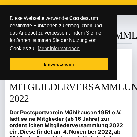
Diese Webseite verwendet
Cookies
, um
bestimmte Funktionen zu ermöglichen und
#JAHRESHAUPTVERSAMM
das Angebot zu verbessern. Indem Sie hier
fortfahren, stimmen Sie der Nutzung von
Cookies zu.
Mehr Informationen
MITTWOCH
/
/
05
.
Oktober
2022
Einverstanden
EINLADUNG ZUR
MITGLIEDERVERSAMMLU
2022
Der Postsportverein Mühlhausen 1951 e.V.
lädt seine Mitglieder (ab 16 Jahre) zur
ordentlichen Mitgliederversammlung 2022
ein. Diese findet am 4. November 2022, ab