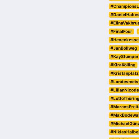
#ChampionsL
#DanielHabe
#ElinaVakhru
#FinalFour
#Hexenkesse
#JanBollweg
#KayStumper
#KiraKölling
#Kristanplatz
#Landesmeist
#LilianNicod
#LottoThürin
#MarcosFreit
#MaxBodewa
#MichaelGün
#NiklasHalbe