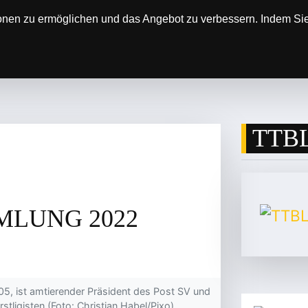
onen zu ermöglichen und das Angebot zu verbessern. Indem Sie 
SOREN
DER VEREIN
ERGEBNISSE & SP
TTBL
MLUNG 2022
5, ist amtierender Präsident des Post SV und
stligisten (Foto: Christian Habel/Pixo).