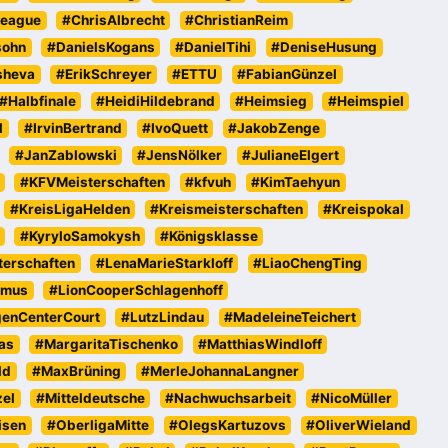
eague
#ChrisAlbrecht
#ChristianReim
sohn
#DanielsKogans
#DanielTihi
#DeniseHusung
sheva
#ErikSchreyer
#ETTU
#FabianGünzel
#Halbfinale
#HeidiHildebrand
#Heimsieg
#Heimspiel
l
#IrvinBertrand
#IvoQuett
#JakobZenge
#JanZablowski
#JensNölker
#JulianeElgert
#KFVMeisterschaften
#kfvuh
#KimTaehyun
#KreisLigaHelden
#Kreismeisterschaften
#Kreispokal
#KyryloSamokysh
#Königsklasse
erschaften
#LenaMarieStarkloff
#LiaoChengTing
emus
#LionCooperSchlagenhoff
genCenterCourt
#LutzLindau
#MadeleineTeichert
as
#MargaritaTischenko
#MatthiasWindloff
ld
#MaxBrüning
#MerleJohannaLangner
zel
#Mitteldeutsche
#Nachwuchsarbeit
#NicoMüller
isen
#OberligaMitte
#OlegsKartuzovs
#OliverWieland