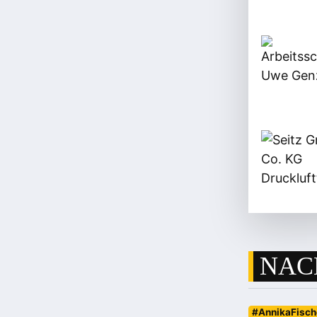
NAC
#AnnikaFisch