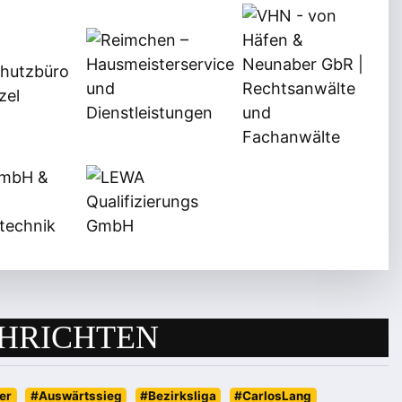
HRICHTEN
er
#Auswärtssieg
#Bezirksliga
#CarlosLang