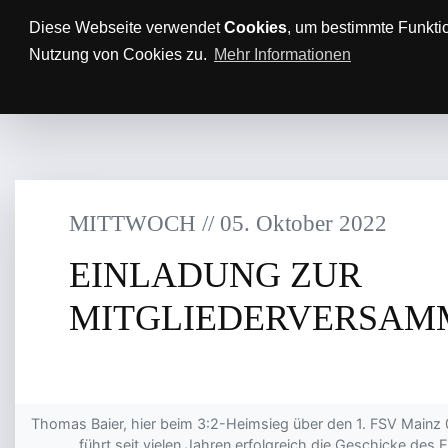
Anfahrt/Parkplätze
Impressum
Datenschutz
Diese Webseite verwendet
Cookies
, um bestimmte Funkti
Nutzung von Cookies zu.
Mehr Informationen
AKTUELLES
TTBL
SPON
MITTWOCH
/
/
05
.
Oktober
2022
EINLADUNG ZUR
MITGLIEDERVERSAM
Thomas Baier, hier beim 3:2-Heimsieg über den 1. FSV Mainz 0
führt seit vielen Jahren erfolgreich die Geschicke des Er