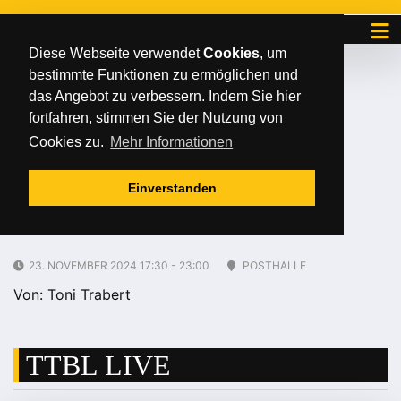
Diese Webseite verwendet
Cookies
, um
bestimmte Funktionen zu ermöglichen und
Dienstag
/
/
13
.
August
2024
das Angebot zu verbessern. Indem Sie hier
TTBL: Post SV
fortfahren, stimmen Sie der Nutzung von
Cookies zu.
Mehr Informationen
Mühlhausen – ASC
Einverstanden
Grünwettersbach
23. NOVEMBER 2024 17:30 - 23:00
POSTHALLE
Von: Toni Trabert
TTBL LIVE