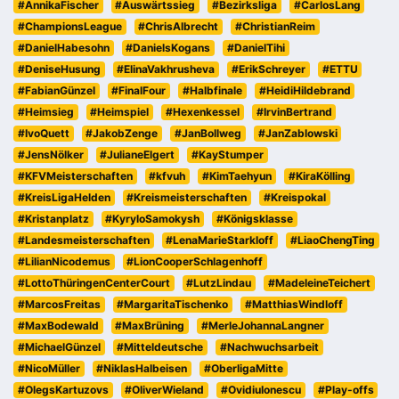
#AnnikaFischer
#Auswärtssieg
#Bezirksliga
#CarlosLang
#ChampionsLeague
#ChrisAlbrecht
#ChristianReim
#DanielHabesohn
#DanielsKogans
#DanielTihi
#DeniseHusung
#ElinaVakhrusheva
#ErikSchreyer
#ETTU
#FabianGünzel
#FinalFour
#Halbfinale
#HeidiHildebrand
#Heimsieg
#Heimspiel
#Hexenkessel
#IrvinBertrand
#IvoQuett
#JakobZenge
#JanBollweg
#JanZablowski
#JensNölker
#JulianeElgert
#KayStumper
#KFVMeisterschaften
#kfvuh
#KimTaehyun
#KiraKölling
#KreisLigaHelden
#Kreismeisterschaften
#Kreispokal
#Kristanplatz
#KyryloSamokysh
#Königsklasse
#Landesmeisterschaften
#LenaMarieStarkloff
#LiaoChengTing
#LilianNicodemus
#LionCooperSchlagenhoff
#LottoThüringenCenterCourt
#LutzLindau
#MadeleineTeichert
#MarcosFreitas
#MargaritaTischenko
#MatthiasWindloff
#MaxBodewald
#MaxBrüning
#MerleJohannaLangner
#MichaelGünzel
#Mitteldeutsche
#Nachwuchsarbeit
#NicoMüller
#NiklasHalbeisen
#OberligaMitte
#OlegsKartuzovs
#OliverWieland
#OvidiuIonescu
#Play-offs