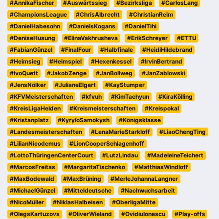
#AnnikaFischer
#Auswärtssieg
#Bezirksliga
#CarlosLang
#ChampionsLeague
#ChrisAlbrecht
#ChristianReim
#DanielHabesohn
#DanielsKogans
#DanielTihi
#DeniseHusung
#ElinaVakhrusheva
#ErikSchreyer
#ETTU
#FabianGünzel
#FinalFour
#Halbfinale
#HeidiHildebrand
#Heimsieg
#Heimspiel
#Hexenkessel
#IrvinBertrand
#IvoQuett
#JakobZenge
#JanBollweg
#JanZablowski
#JensNölker
#JulianeElgert
#KayStumper
#KFVMeisterschaften
#kfvuh
#KimTaehyun
#KiraKölling
#KreisLigaHelden
#Kreismeisterschaften
#Kreispokal
#Kristanplatz
#KyryloSamokysh
#Königsklasse
#Landesmeisterschaften
#LenaMarieStarkloff
#LiaoChengTing
#LilianNicodemus
#LionCooperSchlagenhoff
#LottoThüringenCenterCourt
#LutzLindau
#MadeleineTeichert
#MarcosFreitas
#MargaritaTischenko
#MatthiasWindloff
#MaxBodewald
#MaxBrüning
#MerleJohannaLangner
#MichaelGünzel
#Mitteldeutsche
#Nachwuchsarbeit
#NicoMüller
#NiklasHalbeisen
#OberligaMitte
#OlegsKartuzovs
#OliverWieland
#OvidiuIonescu
#Play-offs