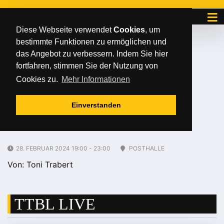
Diese Webseite verwendet
Cookies
, um
bestimmte Funktionen zu ermöglichen und
Dienstag
/
/
12
.
Dezember
2023
das Angebot zu verbessern. Indem Sie hier
TTBL: Post SV
fortfahren, stimmen Sie der Nutzung von
Cookies zu.
Mehr Informationen
Mühlhausen – 1. FC
Einverstanden
Saarbrücken TT
28. FEBRUAR 2024 19:00 - 23:00
POSTHALLE
Von: Toni Trabert
TTBL LIVE