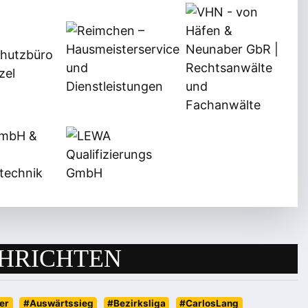
HRICHTEN
er
#Auswärtssieg
#Bezirksliga
#CarlosLang