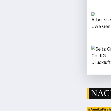
NAC
#AnnikaFisch