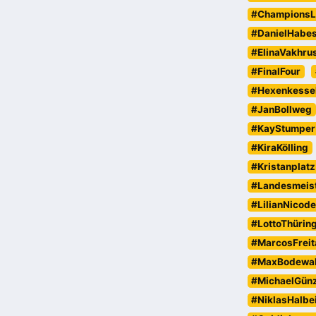
#ChampionsL
#DanielHabe
#ElinaVakhru
#FinalFour
#Hexenkesse
#JanBollweg
#KayStumper
#KiraKölling
#Kristanplatz
#Landesmeist
#LilianNicod
#LottoThürin
#MarcosFreit
#MaxBodewa
#MichaelGün
#NiklasHalbe