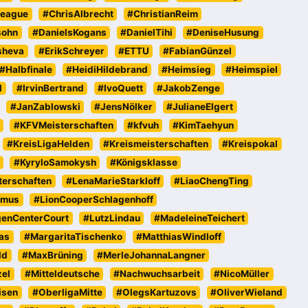
eague
#ChrisAlbrecht
#ChristianReim
sohn
#DanielsKogans
#DanielTihi
#DeniseHusung
sheva
#ErikSchreyer
#ETTU
#FabianGünzel
#Halbfinale
#HeidiHildebrand
#Heimsieg
#Heimspiel
l
#IrvinBertrand
#IvoQuett
#JakobZenge
#JanZablowski
#JensNölker
#JulianeElgert
#KFVMeisterschaften
#kfvuh
#KimTaehyun
#KreisLigaHelden
#Kreismeisterschaften
#Kreispokal
#KyryloSamokysh
#Königsklasse
erschaften
#LenaMarieStarkloff
#LiaoChengTing
emus
#LionCooperSchlagenhoff
genCenterCourt
#LutzLindau
#MadeleineTeichert
as
#MargaritaTischenko
#MatthiasWindloff
ld
#MaxBrüning
#MerleJohannaLangner
zel
#Mitteldeutsche
#Nachwuchsarbeit
#NicoMüller
isen
#OberligaMitte
#OlegsKartuzovs
#OliverWieland