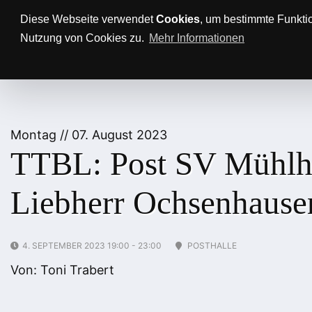
Anfahrt/Parkplätze
Impressum
Datenschutz
Diese Webseite verwendet
Cookies
, um bestimmte Funkti
Nutzung von Cookies zu.
Mehr Informationen
AKTUELLES
TTBL
SPON
Montag
/
/
07
.
August
2023
TTBL: Post SV Mühlh
Liebherr Ochsenhause
4. SEPTEMBER 2023 19:00 - 23:00
POSTHALLE
Von: Toni Trabert