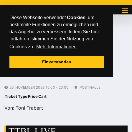
Diese Webseite verwendet
Cookies
, um
bestimmte Funktionen zu ermöglichen und
Dienstag
/
/
08
.
August
2023
das Angebot zu verbessern. Indem Sie hier
TTBL: Post SV
fortfahren, stimmen Sie der Nutzung von
Cookies zu.
Mehr Informationen
Mühlhausen – SV
Einverstanden
Werder Bremen
26. NOVEMBER 2023 16:00 - 20:00
POSTHALLE
Ticket Type
Price
Cart
Von: Toni Trabert
TTBL LIVE