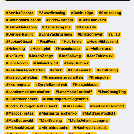
#AnnikaFischer
#Auswärtssieg
#Bezirksliga
#CarlosLang
#ChampionsLeague
#ChrisAlbrecht
#ChristianReim
#DanielHabesohn
#DanielsKogans
#DanielTihi
#DeniseHusung
#ElinaVakhrusheva
#ErikSchreyer
#ETTU
#FabianGünzel
#FinalFour
#Halbfinale
#HeidiHildebrand
#Heimsieg
#Heimspiel
#Hexenkessel
#IrvinBertrand
#IvoQuett
#JakobZenge
#JanBollweg
#JanZablowski
#JensNölker
#JulianeElgert
#KayStumper
#KFVMeisterschaften
#kfvuh
#KimTaehyun
#KiraKölling
#KreisLigaHelden
#Kreismeisterschaften
#Kreispokal
#Kristanplatz
#KyryloSamokysh
#Königsklasse
#Landesmeisterschaften
#LenaMarieStarkloff
#LiaoChengTing
#LilianNicodemus
#LionCooperSchlagenhoff
#LottoThüringenCenterCourt
#LutzLindau
#MadeleineTeichert
#MarcosFreitas
#MargaritaTischenko
#MatthiasWindloff
#MaxBodewald
#MaxBrüning
#MerleJohannaLangner
#MichaelGünzel
#Mitteldeutsche
#Nachwuchsarbeit