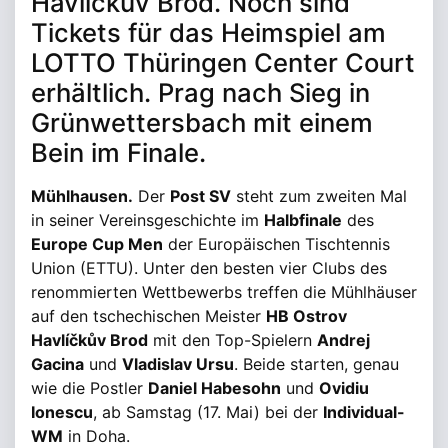
Havlíčkův Brod. Noch sind
Tickets für das Heimspiel am
LOTTO Thüringen Center Court
erhältlich. Prag nach Sieg in
Grünwettersbach mit einem
Bein im Finale.
Mühlhausen.
Der
Post SV
steht zum zweiten Mal
in seiner Vereinsgeschichte im
Halbfinale
des
Europe Cup Men
der Europäischen Tischtennis
Union (ETTU). Unter den besten vier Clubs des
renommierten Wettbewerbs treffen die Mühlhäuser
auf den tschechischen Meister
HB Ostrov
Havlíčkův Brod
mit den Top-Spielern
Andrej
Gacina
und
Vladislav Ursu
. Beide starten, genau
wie die Postler
Daniel Habesohn
und
Ovidiu
Ionescu
, ab Samstag (17. Mai) bei der
Individual-
WM
in Doha.