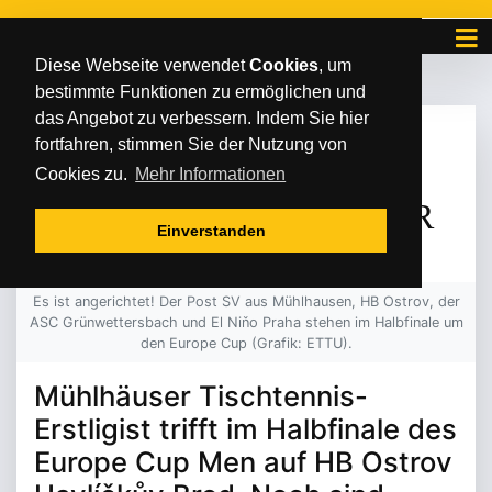
Diese Webseite verwendet
Cookies
, um
bestimmte Funktionen zu ermöglichen und
das Angebot zu verbessern. Indem Sie hier
DONNERSTAG
/
/
15
.
Mai
2025
fortfahren, stimmen Sie der Nutzung von
POST SV ERWARTET
Cookies zu.
Mehr Informationen
TSCHECHIENS MEISTER
Einverstanden
Es ist angerichtet! Der Post SV aus Mühlhausen, HB Ostrov, der
ASC Grünwettersbach und El Niňo Praha stehen im Halbfinale um
den Europe Cup (Grafik: ETTU).
Mühlhäuser Tischtennis-
Erstligist trifft im Halbfinale des
Europe Cup Men auf HB Ostrov