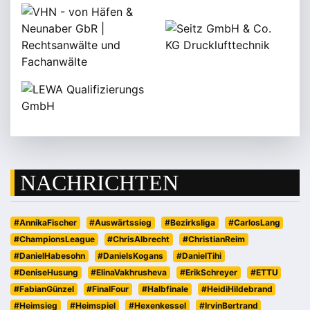
NACHRICHTEN
#AnnikaFischer
#Auswärtssieg
#Bezirksliga
#CarlosLang
#ChampionsLeague
#ChrisAlbrecht
#ChristianReim
#DanielHabesohn
#DanielsKogans
#DanielTihi
#DeniseHusung
#ElinaVakhrusheva
#ErikSchreyer
#ETTU
#FabianGünzel
#FinalFour
#Halbfinale
#HeidiHildebrand
#Heimsieg
#Heimspiel
#Hexenkessel
#IrvinBertrand