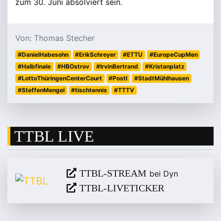
zum 30. Juni absolviert sein.
Von: Thomas Stecher
#DanielHabesohn
#ErikSchreyer
#ETTU
#EuropeCupMen
#Halbfinale
#HBOstrov
#IrvinBertrand
#Kristanplatz
#LottoThüringenCenterCourt
#PostI
#StadtMühlhausen
#SteffenMengel
#tischtennis
#TTTV
TTBL LIVE
TTBL-STREAM
bei Dyn
TTBL-LIVETICKER