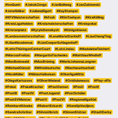
#IvoQuett
#JakobZenge
#JanBollweg
#JanZablowski
#JensNölker
#JulianeElgert
#KayStumper
#KFVMeisterschaften
#kfvuh
#KimTaehyun
#KiraKölling
#KreisLigaHelden
#Kreismeisterschaften
#Kreispokal
#Kristanplatz
#KyryloSamokysh
#Königsklasse
#Landesmeisterschaften
#LenaMarieStarkloff
#LiaoChengTing
#LilianNicodemus
#LionCooperSchlagenhoff
#LottoThüringenCenterCourt
#LutzLindau
#MadeleineTeichert
#MarcosFreitas
#MargaritaTischenko
#MatthiasWindloff
#MaxBodewald
#MaxBrüning
#MerleJohannaLangner
#MichaelGünzel
#Mitteldeutsche
#Nachwuchsarbeit
#NicoMüller
#NiklasHalbeisen
#OberligaMitte
#OlegsKartuzovs
#OliverWieland
#OvidiuIonescu
#Play-offs
#Pokal
#PokalKracher
#PostDamen
#PostI
#PostII
#PostIII
#PostIV
#PostJugend
#PostSchüler
#PostSVMeister
#PostV
#PostVI
#RegionalligaSüd
#ReinhardKöneke
#RobertEckardt
#SandijsVasiljevs
#SandraSchröter
#SilvioUlbrich
#SimonStützer
#StadtDerby