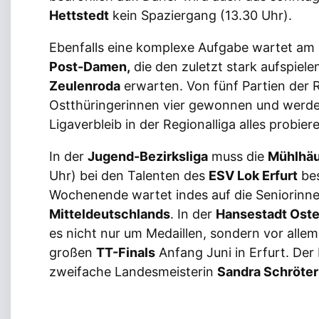
Hettstedt
kein Spaziergang (13.30 Uhr).
Ebenfalls eine komplexe Aufgabe wartet am S
Post-Damen,
die den zuletzt stark aufspie
Zeulenroda
erwarten. Von fünf Partien der 
Ostthüringerinnen vier gewonnen und werd
Ligaverbleib in der Regionalliga alles probier
In der
Jugend-Bezirksliga
muss die
Mühlhäu
Uhr) bei den Talenten des
ESV Lok Erfurt
bes
Wochenende wartet indes auf die Seniorinn
Mitteldeutschlands
. In der
Hansestadt Oste
es nicht nur um Medaillen, sondern vor allem
großen
TT-Finals
Anfang Juni in Erfurt. Der
zweifache Landesmeisterin
Sandra Schröter