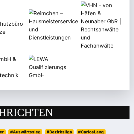
HRICHTEN
er
#Auswärtssieg
#Bezirksliga
#CarlosLang