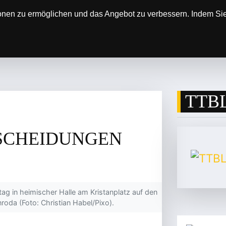
onen zu ermöglichen und das Angebot zu verbessern. Indem Sie 
SOREN
DER VEREIN
ERGEBNISSE & SP
TTBL
TSCHEIDUNGEN
g in heimischer Halle am Kristanplatz auf den
roda (Foto: Christian Habel/Pixo).