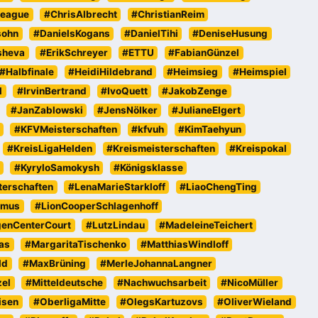
eague
#ChrisAlbrecht
#ChristianReim
sohn
#DanielsKogans
#DanielTihi
#DeniseHusung
sheva
#ErikSchreyer
#ETTU
#FabianGünzel
#Halbfinale
#HeidiHildebrand
#Heimsieg
#Heimspiel
l
#IrvinBertrand
#IvoQuett
#JakobZenge
#JanZablowski
#JensNölker
#JulianeElgert
#KFVMeisterschaften
#kfvuh
#KimTaehyun
#KreisLigaHelden
#Kreismeisterschaften
#Kreispokal
#KyryloSamokysh
#Königsklasse
erschaften
#LenaMarieStarkloff
#LiaoChengTing
emus
#LionCooperSchlagenhoff
genCenterCourt
#LutzLindau
#MadeleineTeichert
as
#MargaritaTischenko
#MatthiasWindloff
ld
#MaxBrüning
#MerleJohannaLangner
zel
#Mitteldeutsche
#Nachwuchsarbeit
#NicoMüller
isen
#OberligaMitte
#OlegsKartuzovs
#OliverWieland