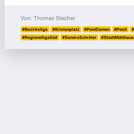
Von: Thomas Stecher
#Bezirksliga
#Kristanplatz
#PostDamen
#PostI
#
#RegionalligaSüd
#SandraSchröter
#StadtMühlhaus