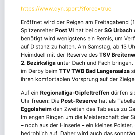
https://www.dyn.sport/?force=true
Eröffnet wird der Reigen am Freitagabend (1
Spitzenreiter
Post VI
hat bei der
SG Urbach
benötigt wird wenigstens ein Remis, um Ver
auf Distanz zu halten. Am Samstag, ab 13 Uhr
Heimduell mit der Reserve des
TSV Breitenw
2. Bezirksliga
unter Dach und Fach bringen.
im Derby beim
TTV TWB Bad Langensalza
s
ihren komfortablen Vorsprung auf der Zielge
Auf ein
Regionalliga-Gipfeltreffen
dürfen si
Uhr freuen: Die
Post-Reserve
hat als Tabell
Eggolsheim
den Zweiten des Tableaus zu Ga
Im engen Ringen um die Meisterschaft der S
– noch aus der Hinserie – ein kleines Polster
bedrohlich auf. Daher wird auch das sonntäg