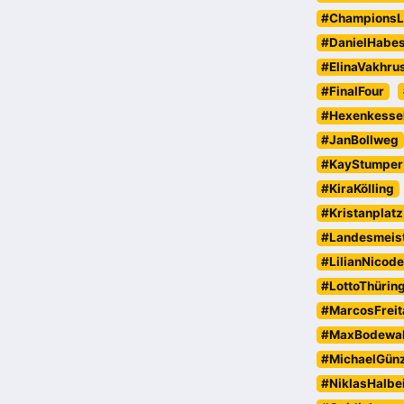
#ChampionsL
#DanielHabe
#ElinaVakhru
#FinalFour
#Hexenkesse
#JanBollweg
#KayStumper
#KiraKölling
#Kristanplatz
#Landesmeist
#LilianNicod
#LottoThürin
#MarcosFreit
#MaxBodewa
#MichaelGün
#NiklasHalbe