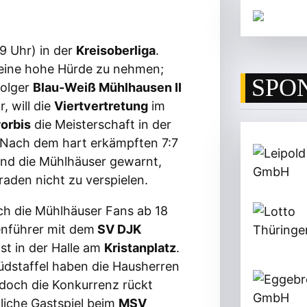
9 Uhr) in der
Kreisoberliga
.
eine hohe Hürde zu nehmen;
SPO
folger
Blau-Weiß Mühlhausen II
, will die
Viertvertretung
im
orbis
die Meisterschaft in der
 Nach dem hart erkämpften 7:7
ind die Mühlhäuser gewarnt,
raden nicht zu verspielen.
ch die Mühlhäuser Fans ab 18
enführer mit dem
SV DJK
st in der Halle am
Kristanplatz
.
üdstaffel haben die Hausherren
, doch die Konkurrenz rückt
liche Gastspiel beim
MSV