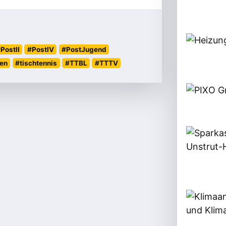
PostII
#PostIV
#PostJugend
en
#tischtennis
#TTBL
#TTTV