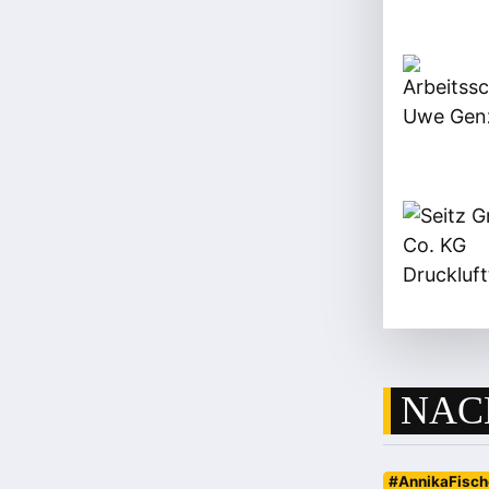
NAC
#AnnikaFisch