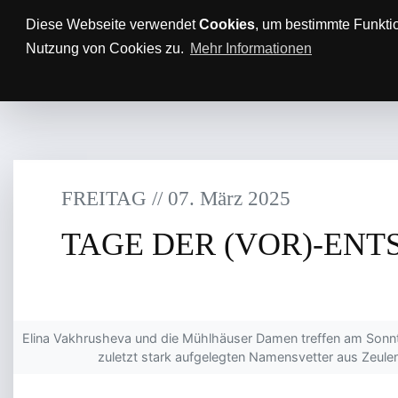
Anfahrt/Parkplätze
Impressum
Datenschutz
Diese Webseite verwendet
Cookies
, um bestimmte Funkti
Nutzung von Cookies zu.
Mehr Informationen
AKTUELLES
TTBL
SPON
FREITAG
/
/
07
.
März
2025
TAGE DER (VOR)-EN
Elina Vakhrusheva und die Mühlhäuser Damen treffen am Sonnta
zuletzt stark aufgelegten Namensvetter aus Zeulen