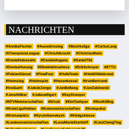
NACHRICHTEN
#AnnikaFischer
#Auswärtssieg
#Bezirksliga
#CarlosLang
#ChampionsLeague
#ChrisAlbrecht
#ChristianReim
#DanielHabesohn
#DanielsKogans
#DanielTihi
#DeniseHusung
#ElinaVakhrusheva
#ErikSchreyer
#ETTU
#FabianGünzel
#FinalFour
#Halbfinale
#HeidiHildebrand
#Heimsieg
#Heimspiel
#Hexenkessel
#IrvinBertrand
#IvoQuett
#JakobZenge
#JanBollweg
#JanZablowski
#JensNölker
#JulianeElgert
#KayStumper
#KFVMeisterschaften
#kfvuh
#KimTaehyun
#KiraKölling
#KreisLigaHelden
#Kreismeisterschaften
#Kreispokal
#Kristanplatz
#KyryloSamokysh
#Königsklasse
#Landesmeisterschaften
#LenaMarieStarkloff
#LiaoChengTing