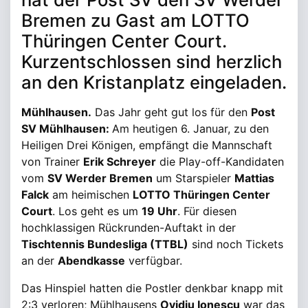
Bremen zu Gast am LOTTO
Thüringen Center Court.
Kurzentschlossen sind herzlich
an den Kristanplatz eingeladen.
Mühlhausen.
Das Jahr geht gut los für den
Post
SV Mühlhausen:
Am heutigen 6. Januar, zu den
Heiligen Drei Königen, empfängt die Mannschaft
von Trainer
Erik Schreyer
die Play-off-Kandidaten
vom
SV Werder Bremen
um Starspieler
Mattias
Falck
am heimischen
LOTTO Thüringen Center
Court
. Los geht es um
19 Uhr
. Für diesen
hochklassigen Rückrunden-Auftakt in der
Tischtennis Bundesliga (TTBL)
sind noch Tickets
an der
Abendkasse
verfügbar.
Das Hinspiel hatten die Postler denkbar knapp mit
2:3 verloren; Mühlhausens
Ovidiu Ionescu
war das