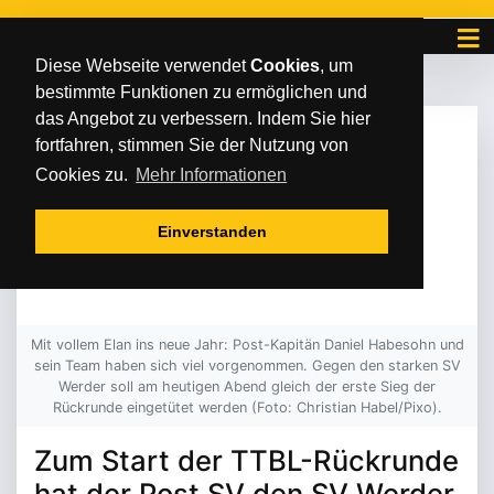
Diese Webseite verwendet
Cookies
, um
bestimmte Funktionen zu ermöglichen und
das Angebot zu verbessern. Indem Sie hier
MONTAG
/
/
06
.
Januar
2025
fortfahren, stimmen Sie der Nutzung von
TICKETS AN DER
Cookies zu.
Mehr Informationen
ABENDKASSE
Einverstanden
VERFÜGBAR
Mit vollem Elan ins neue Jahr: Post-Kapitän Daniel Habesohn und
sein Team haben sich viel vorgenommen. Gegen den starken SV
Werder soll am heutigen Abend gleich der erste Sieg der
Rückrunde eingetütet werden (Foto: Christian Habel/Pixo).
Zum Start der TTBL-Rückrunde
hat der Post SV den SV Werder