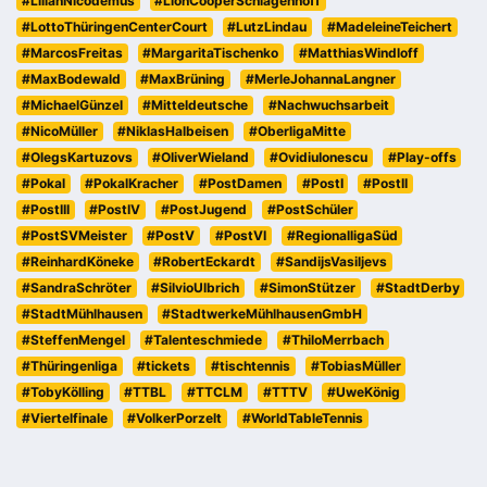
#LilianNicodemus
#LionCooperSchlagenhoff
#LottoThüringenCenterCourt
#LutzLindau
#MadeleineTeichert
#MarcosFreitas
#MargaritaTischenko
#MatthiasWindloff
#MaxBodewald
#MaxBrüning
#MerleJohannaLangner
#MichaelGünzel
#Mitteldeutsche
#Nachwuchsarbeit
#NicoMüller
#NiklasHalbeisen
#OberligaMitte
#OlegsKartuzovs
#OliverWieland
#OvidiuIonescu
#Play-offs
#Pokal
#PokalKracher
#PostDamen
#PostI
#PostII
#PostIII
#PostIV
#PostJugend
#PostSchüler
#PostSVMeister
#PostV
#PostVI
#RegionalligaSüd
#ReinhardKöneke
#RobertEckardt
#SandijsVasiljevs
#SandraSchröter
#SilvioUlbrich
#SimonStützer
#StadtDerby
#StadtMühlhausen
#StadtwerkeMühlhausenGmbH
#SteffenMengel
#Talenteschmiede
#ThiloMerrbach
#Thüringenliga
#tickets
#tischtennis
#TobiasMüller
#TobyKölling
#TTBL
#TTCLM
#TTTV
#UweKönig
#Viertelfinale
#VolkerPorzelt
#WorldTableTennis