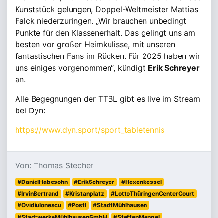
Kunststück gelungen, Doppel-Weltmeister Mattias
Falck niederzuringen. „Wir brauchen unbedingt
Punkte für den Klassenerhalt. Das gelingt uns am
besten vor großer Heimkulisse, mit unseren
fantastischen Fans im Rücken. Für 2025 haben wir
uns einiges vorgenommen“, kündigt
Erik Schreyer
an.
Alle Begegnungen der TTBL gibt es live im Stream
bei Dyn:
https://www.dyn.sport/sport_tabletennis
Von: Thomas Stecher
#DanielHabesohn
#ErikSchreyer
#Hexenkessel
#IrvinBertrand
#Kristanplatz
#LottoThüringenCenterCourt
#OvidiuIonescu
#PostI
#StadtMühlhausen
#StadtwerkeMühlhausenGmbH
#SteffenMengel