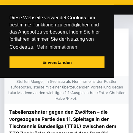
Diese Webseite verwendet
Cookies
, um
bestimmte Funktionen zu ermöglichen und
das Angebot zu verbessern. Indem Sie hier
FREITAG
/
/
13
.
Dezember
2024
fortfahren, stimmen Sie der Nutzung von
POST SV SENDET
Cookies zu.
Mehr Informationen
LEBENSZEICHEN
Einverstanden
Steffen Mengel, in Grenzau als Nummer eins der Postler
aufgeboten, stellte mit einer überzeugenden Vorstellung gegen
Luka Mladenovic den wichtigen 1:1-Ausgleich her (Foto: Christian
Habel/Pixo).
Tabellenzehnter gegen den Zwölften – die
vorgezogene Partie des 11. Spieltags in der
Tischtennis Bundesliga (TTBL) zwischen dem