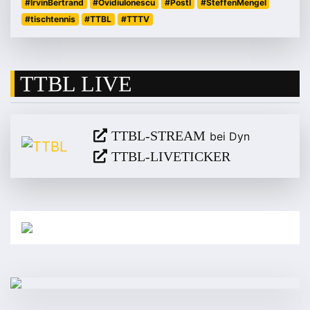
#IrvinBertrand
#OvidiuIonescu
#PostI
#SteffenMengel
#tischtennis
#TTBL
#TTTV
TTBL LIVE
TTBL-STREAM
bei Dyn
TTBL-LIVETICKER