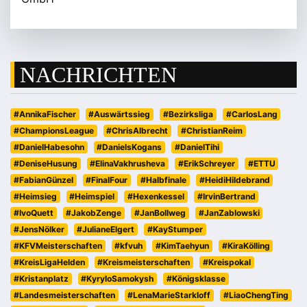
NACHRICHTEN
#AnnikaFischer
#Auswärtssieg
#Bezirksliga
#CarlosLang
#ChampionsLeague
#ChrisAlbrecht
#ChristianReim
#DanielHabesohn
#DanielsKogans
#DanielTihi
#DeniseHusung
#ElinaVakhrusheva
#ErikSchreyer
#ETTU
#FabianGünzel
#FinalFour
#Halbfinale
#HeidiHildebrand
#Heimsieg
#Heimspiel
#Hexenkessel
#IrvinBertrand
#IvoQuett
#JakobZenge
#JanBollweg
#JanZablowski
#JensNölker
#JulianeElgert
#KayStumper
#KFVMeisterschaften
#kfvuh
#KimTaehyun
#KiraKölling
#KreisLigaHelden
#Kreismeisterschaften
#Kreispokal
#Kristanplatz
#KyryloSamokysh
#Königsklasse
#Landesmeisterschaften
#LenaMarieStarkloff
#LiaoChengTing