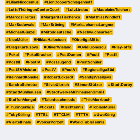
#LilianNicodemus
#LionCooperSchlagenhoff
#LottoThüringenCenterCourt
#LutzLindau
#MadeleineTeichert
#MarcosFreitas
#MargaritaTischenko
#MatthiasWindloff
#MaxBodewald
#MaxBrüning
#MerleJohannaLangner
#MichaelGünzel
#Mitteldeutsche
#Nachwuchsarbeit
#NicoMüller
#NiklasHalbeisen
#OberligaMitte
#OlegsKartuzovs
#OliverWieland
#OvidiuIonescu
#Play-offs
#Pokal
#PokalKracher
#PostDamen
#PostI
#PostII
#PostIII
#PostIV
#PostJugend
#PostSchüler
#PostSVMeister
#PostV
#PostVI
#RegionalligaSüd
#ReinhardKöneke
#RobertEckardt
#SandijsVasiljevs
#SandraSchröter
#SilvioUlbrich
#SimonStützer
#StadtDerby
#StadtMühlhausen
#StadtwerkeMühlhausenGmbH
#SteffenMengel
#Talenteschmiede
#ThiloMerrbach
#Thüringenliga
#tickets
#tischtennis
#TobiasMüller
#TobyKölling
#TTBL
#TTCLM
#TTTV
#UweKönig
#Viertelfinale
#VolkerPorzelt
#WorldTableTennis