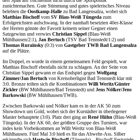
den Spaß am Tischtennis nicht durch die Sportpolitik
zunichtemachen. Gute Stimmung und gutes spielerisches Niveau
belebten die
Oostkamp-Halle
zu Bad Langensalza, wobei sich
Matthias Bischoff
vom
SV Blau-Weiß Tüngeda
zum
Erfolgreichsten aufschwang. In der namhaft besetzten 40er-Klasse
der Herren gönnte der Favorit keinem seiner Gegner einen
Satzgewinn und verwies
Christian Sippel
(Blau-Weiß
Mühlhausen/2:1),
Jan Bertuch
(TSV Bad Tennstedt/1:2) und
Thomas Rurainsky
(0:3) von
Gastgeber TWB Bad Langensalza
auf die Plätze.
Im Doppel, es wurde in einem gemeinsamen Feld gespielt, war
Matthias Bischoff ebenfalls nicht zu schlagen. An der Seite von
Christian Sippel gewann er das Endspiel gegen
Wolfgang
Zimmer/Jan Bertuch
von Kreisoberligist Bad Tennstedt klar mit
3:0. Bronze teilten sich die Kombinationen
Willi Weritz/Günter
Zickler
(BW Mühlhausen/Bad Tennstedt) und
Jens Nölker/Jens
Barkowski
(BW Mühlhausen/TWB).
Zwischen Barkowski und Nölker kam es in der AK 50 zum
Showdown um Gold, wobei sich der Kurstädter in überlegener
Manier behauptete (3:0). Platz drei ging an
René Hühn
(Blau-Weiß
Tüngeda). In der AK 60, der größten Gruppe des Turniers, war
indes kein Vorbeikommen an Willi Weritz von Blau-Weiß
Mühlhausen. Fünf Mal 3:0 hieß es für das Abwehr-Ass. Silber
erkämpfte sich
Hartwin Bischoff
(Tüngeda) – Bischoff-Festspiele