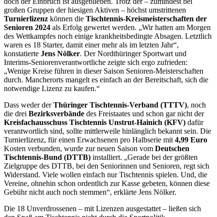
doch der Einbruch ist ausgeblieben. Trotz der – zumindest bei
großen Gruppen der hiesigen Aktiven – höchst umstrittenen
Turnierlizenz
können die
Tischtennis-Kreismeisterschaften der
Senioren 2024
als Erfolg gewertet werden. „Wir hatten am Morgen
des Wettkampfes noch einige krankheitsbedingte Absagen. Letztlich
waren es 18 Starter, damit einer mehr als im letzten Jahr“,
konstatierte
Jens Nölker
. Der Nordthüringer Sportwart und
Interims-Seniorenverantwortliche zeigte sich ergo zufrieden:
„Wenige Kreise führen in dieser Saison Senioren-Meisterschaften
durch. Mancherorts mangelt es einfach an der Bereitschaft, sich die
notwendige Lizenz zu kaufen.“
Dass weder der
Thüringer Tischtennis-Verband (TTTV)
, noch
die drei
Bezirksverbände
des Freistaates und schon gar nicht der
Kreisfachausschuss Tischtennis Unstrut-Hainich (KFV)
dafür
verantwortlich sind, sollte mittlerweile hinlänglich bekannt sein. Die
Turnierlizenz, für einen Erwachsenen pro Halbserie mit
4,99 Euro
Kosten verbunden, wurde zur neuen Saison vom
Deutschen
Tischtennis-Bund (DTTB)
installiert. „Gerade bei der größten
Zielgruppe des DTTB, bei den Seniorinnen und Senioren, regt sich
Widerstand. Viele wollen einfach nur Tischtennis spielen. Und, die
Vereine, ohnehin schon ordentlich zur Kasse gebeten, können diese
Gebühr nicht auch noch stemmen“, erklärte Jens Nölker.
Die 18 Unverdrossenen – mit Lizenzen ausgestattet – ließen sich