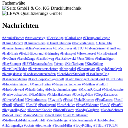
Nachrichten
#AnnikaFischer
#Auswärtssieg
#Bezirksliga
#CarlosLang
#ChampionsLeague
#ChrisAlbrecht
#ChristianReim
#DanielHabesohn
#DanielsKogans
#DanielTihi
#DeniseHusung
#ElinaVakhrusheva
#ErikSchreyer
#ETTU
#FabianGünzel
#FinalFour
#Halbfinale
#HeidiHildebrand
#Heimsieg
#Heimspiel
#Hexenkessel
#IrvinBertrand
#IvoQuett
#JakobZenge
#JanBollweg
#JanZablowski
#JensNölker
#JulianeElgert
#KayStumper
#KFVMeisterschaften
#kfvuh
#KimTaehyun
#KiraKölling
#KreisLigaHelden
#Kreismeisterschaften
#Kreispokal
#Kristanplatz
#KyryloSamokysh
#Königsklasse
#Landesmeisterschaften
#LenaMarieStarkloff
#LiaoChengTing
#LilianNicodemus
#LionCooperSchlagenhoff
#LottoThüringenCenterCourt
#LutzLindau
#MadeleineTeichert
#MarcosFreitas
#MargaritaTischenko
#MatthiasWindloff
#MaxBodewald
#MaxBrüning
#MerleJohannaLangner
#MichaelGünzel
#Mitteldeutsche
#Nachwuchsarbeit
#NicoMüller
#NiklasHalbeisen
#OberligaMitte
#OlegsKartuzovs
#OliverWieland
#OvidiuIonescu
#Play-offs
#Pokal
#PokalKracher
#PostDamen
#PostI
#PostII
#PostIII
#PostIV
#PostJugend
#PostSchüler
#PostSVMeister
#PostV
#PostVI
#RegionalligaSüd
#ReinhardKöneke
#RobertEckardt
#SandijsVasiljevs
#SandraSchröter
#SilvioUlbrich
#SimonStützer
#StadtDerby
#StadtMühlhausen
#StadtwerkeMühlhausenGmbH
#SteffenMengel
#Talenteschmiede
#ThiloMerrbach
#Thüringenliga
#tickets
#tischtennis
#TobiasMüller
#TobyKölling
#TTBL
#TTCLM