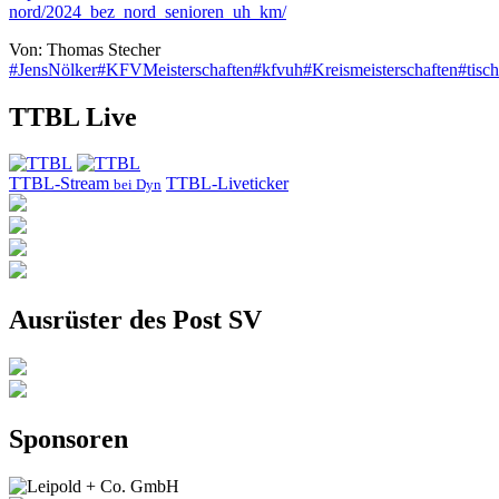
nord/2024_bez_nord_senioren_uh_km/
Von: Thomas Stecher
#JensNölker
#KFVMeisterschaften
#kfvuh
#Kreismeisterschaften
#tisch
TTBL Live
TTBL-Stream
TTBL-Liveticker
bei Dyn
Ausrüster des Post SV
Sponsoren