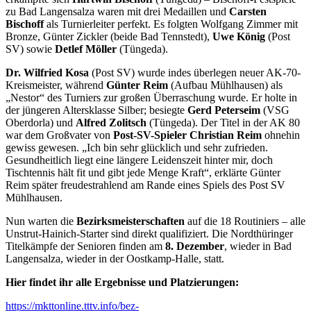
zu Bad Langensalza waren mit drei Medaillen und
Carsten
Bischoff
als Turnierleiter perfekt. Es folgten Wolfgang Zimmer mit
Bronze, Günter Zickler (beide Bad Tennstedt),
Uwe König
(Post
SV) sowie
Detlef Möller
(Tüngeda).
Dr. Wilfried Kosa
(Post SV) wurde indes überlegen neuer AK-70-
Kreismeister, während
Günter Reim
(Aufbau Mühlhausen) als
„Nestor“ des Turniers zur großen Überraschung wurde. Er holte in
der jüngeren Altersklasse Silber; besiegte
Gerd Peterseim
(VSG
Oberdorla) und
Alfred Zolitsch
(Tüngeda). Der Titel in der AK 80
war dem Großvater von
Post-SV-Spieler Christian Reim
ohnehin
gewiss gewesen. „Ich bin sehr glücklich und sehr zufrieden.
Gesundheitlich liegt eine längere Leidenszeit hinter mir, doch
Tischtennis hält fit und gibt jede Menge Kraft“, erklärte Günter
Reim später freudestrahlend am Rande eines Spiels des Post SV
Mühlhausen.
Nun warten die
Bezirksmeisterschaften
auf die 18 Routiniers – alle
Unstrut-Hainich-Starter sind direkt qualifiziert. Die Nordthüringer
Titelkämpfe der Senioren finden am
8. Dezember
, wieder in Bad
Langensalza, wieder in der Oostkamp-Halle, statt.
Hier findet ihr alle Ergebnisse und Platzierungen:
https://mkttonline.tttv.info/bez-