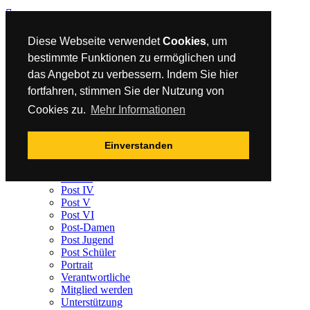
Diese Webseite verwendet
Cookies
, um
bestimmte Funktionen zu ermöglichen und
Home
das Angebot zu verbessern. Indem Sie hier
Aktuelles
TTBL
fortfahren, stimmen Sie der Nutzung von
Post I
Cookies zu.
Mehr Informationen
Anfahrt/Parkplätze
Sponsoren
Der Verein
Einverstanden
Post I
Post II
Post III
Post IV
Post V
Post VI
Post-Damen
Post Jugend
Post Schüler
Portrait
Verantwortliche
Mitglied werden
Unterstützung