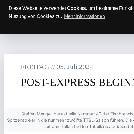
Anfahrt/Parkplätze
Impressum
Datenschutz
Diese Webseite verwendet
Cookies
, um bestimmte Funkti
Nutzung von Cookies zu.
Mehr Informationen
AKTUELLES
TTBL
SPON
FREITAG
/
/
05
.
Juli
2024
POST-EXPRESS BEGI
Steffen Mengel, die aktuelle Nummer 42 der Tischtennis
Spitzenspieler in die nunmehr zwölfte TTBL-Saison führen. Die
auf dem tollen fünften Tabellenplatz beendet 