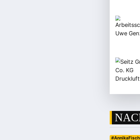
NAC
#AnnikaFisch