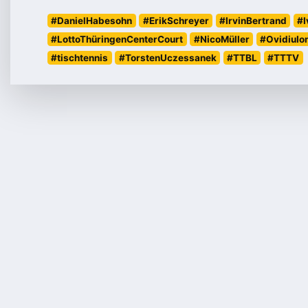
#DanielHabesohn
#ErikSchreyer
#IrvinBertrand
#I
#LottoThüringenCenterCourt
#NicoMüller
#OvidiuIo
#tischtennis
#TorstenUczessanek
#TTBL
#TTTV