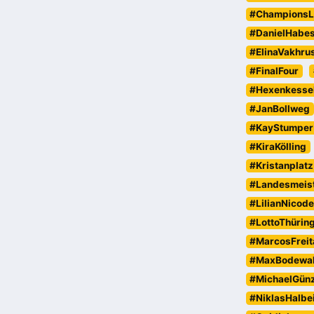
#ChampionsL
#DanielHabe
#ElinaVakhru
#FinalFour
#Hexenkesse
#JanBollweg
#KayStumper
#KiraKölling
#Kristanplatz
#Landesmeist
#LilianNicod
#LottoThürin
#MarcosFreit
#MaxBodewa
#MichaelGün
#NiklasHalbe