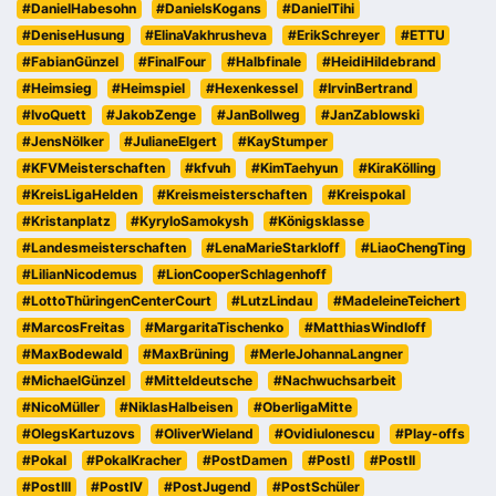
#DanielHabesohn
#DanielsKogans
#DanielTihi
#DeniseHusung
#ElinaVakhrusheva
#ErikSchreyer
#ETTU
#FabianGünzel
#FinalFour
#Halbfinale
#HeidiHildebrand
#Heimsieg
#Heimspiel
#Hexenkessel
#IrvinBertrand
#IvoQuett
#JakobZenge
#JanBollweg
#JanZablowski
#JensNölker
#JulianeElgert
#KayStumper
#KFVMeisterschaften
#kfvuh
#KimTaehyun
#KiraKölling
#KreisLigaHelden
#Kreismeisterschaften
#Kreispokal
#Kristanplatz
#KyryloSamokysh
#Königsklasse
#Landesmeisterschaften
#LenaMarieStarkloff
#LiaoChengTing
#LilianNicodemus
#LionCooperSchlagenhoff
#LottoThüringenCenterCourt
#LutzLindau
#MadeleineTeichert
#MarcosFreitas
#MargaritaTischenko
#MatthiasWindloff
#MaxBodewald
#MaxBrüning
#MerleJohannaLangner
#MichaelGünzel
#Mitteldeutsche
#Nachwuchsarbeit
#NicoMüller
#NiklasHalbeisen
#OberligaMitte
#OlegsKartuzovs
#OliverWieland
#OvidiuIonescu
#Play-offs
#Pokal
#PokalKracher
#PostDamen
#PostI
#PostII
#PostIII
#PostIV
#PostJugend
#PostSchüler