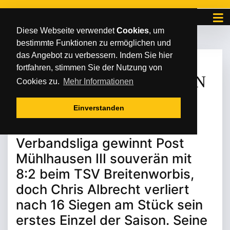
Diese Webseite verwendet
Cookies
, um
bestimmte Funktionen zu ermöglichen und
das Angebot zu verbessern. Indem Sie hier
SONNTAG
/
/
18
.
Februar
2024
fortfahren, stimmen Sie der Nutzung von
DIE SERIE IST GERISSEN
Cookies zu.
Mehr Informationen
Einverstanden
In der Tischtennis-
Verbandsliga gewinnt Post
Mühlhausen III souverän mit
8:2 beim TSV Breitenworbis,
doch Chris Albrecht verliert
nach 16 Siegen am Stück sein
erstes Einzel der Saison. Seine