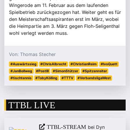
Wingerode am 11. Februar aus dem laufenden
Spielbetrieb zurückgezogen hat. Weiter geht es für
den Meisterschaftsaspiranten erst im März, wobei
die Heimpartie am 3. März gegen Floh-Seligenthal
wohl verlegt werden muss.
Von: Thomas Stecher
#Auswärtssieg
#ChrisAlbrecht
#ChristianReim
#IvoQuett
#JanBollweg
#PostIII
#SimonStützer
#Spitzenreiter
#tischtennis
#TobyKölling
#TTTV
#VerbandsligaWest
TTBL LIVE
TTBL-STREAM
bei Dyn