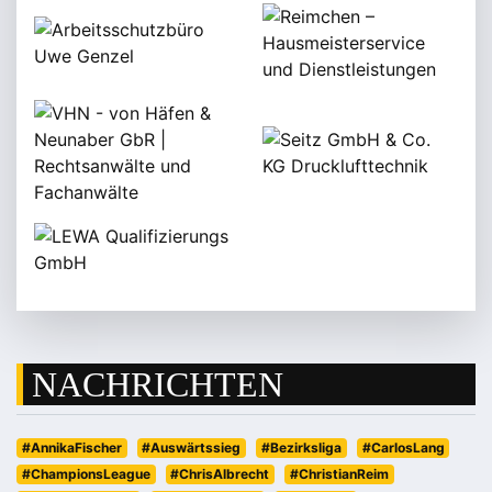
NACHRICHTEN
#AnnikaFischer
#Auswärtssieg
#Bezirksliga
#CarlosLang
#ChampionsLeague
#ChrisAlbrecht
#ChristianReim