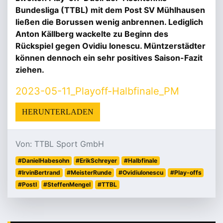
Bundesliga (TTBL) mit dem Post SV Mühlhausen
ließen die Borussen wenig anbrennen. Lediglich
Anton Källberg wackelte zu Beginn des
Rückspiel gegen Ovidiu Ionescu. Müntzerstädter
können dennoch ein sehr positives Saison-Fazit
ziehen.
2023-05-11_Playoff-Halbfinale_PM
HERUNTERLADEN
Von: TTBL Sport GmbH
#DanielHabesohn
#ErikSchreyer
#Halbfinale
#IrvinBertrand
#MeisterRunde
#OvidiuIonescu
#Play-offs
#PostI
#SteffenMengel
#TTBL