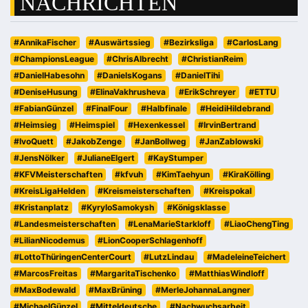
NACHRICHTEN
#AnnikaFischer
#Auswärtssieg
#Bezirksliga
#CarlosLang
#ChampionsLeague
#ChrisAlbrecht
#ChristianReim
#DanielHabesohn
#DanielsKogans
#DanielTihi
#DeniseHusung
#ElinaVakhrusheva
#ErikSchreyer
#ETTU
#FabianGünzel
#FinalFour
#Halbfinale
#HeidiHildebrand
#Heimsieg
#Heimspiel
#Hexenkessel
#IrvinBertrand
#IvoQuett
#JakobZenge
#JanBollweg
#JanZablowski
#JensNölker
#JulianeElgert
#KayStumper
#KFVMeisterschaften
#kfvuh
#KimTaehyun
#KiraKölling
#KreisLigaHelden
#Kreismeisterschaften
#Kreispokal
#Kristanplatz
#KyryloSamokysh
#Königsklasse
#Landesmeisterschaften
#LenaMarieStarkloff
#LiaoChengTing
#LilianNicodemus
#LionCooperSchlagenhoff
#LottoThüringenCenterCourt
#LutzLindau
#MadeleineTeichert
#MarcosFreitas
#MargaritaTischenko
#MatthiasWindloff
#MaxBodewald
#MaxBrüning
#MerleJohannaLangner
#MichaelGünzel
#Mitteldeutsche
#Nachwuchsarbeit