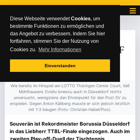
Diese Webseite verwendet
Cookies
, um
bestimmte Funktionen zu ermöglichen und
das Angebot zu verbessern. Indem Sie hier
FREITAG
/
/
12
.
Mai
2023
fortfahren, stimmen Sie der Nutzung von
HÜRDE IN DÜSSELDORF
Cookies zu.
Mehr Informationen
ZU HOCH
Einverstanden
Wie bereits im Hinspiel am LOTTO Thüringen Center Court, ließ
Mühlhausens Ovidiu Ionescu auch in Düsseldorf nichts
unversucht, wenigstens den Ehrenpunkt für den Post SV zu
erspielen. Gegen Anton Källberg musste er sich jedoch letztlich
mit 1:3 beugen (Foto: Christian Habel/Pixo).
Souverän ist Rekordmeister Borussia Düsseldorf
in das Liebherr TTBL-Finale eingezogen. Auch im
zweiten Play-off-Duell der Tischtennis