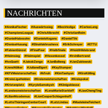
NACHRICHTEN
#AnnikaFischer
#Auswärtssieg
#Bezirksliga
#CarlosLang
#ChampionsLeague
#ChrisAlbrecht
#ChristianReim
#DanielHabesohn
#DanielsKogans
#DanielTihi
#DeniseHusung
#ElinaVakhrusheva
#ErikSchreyer
#ETTU
#FabianGünzel
#FinalFour
#Halbfinale
#HeidiHildebrand
#Heimsieg
#Heimspiel
#Hexenkessel
#IrvinBertrand
#IvoQuett
#JakobZenge
#JanBollweg
#JanZablowski
#JensNölker
#JulianeElgert
#KayStumper
#KFVMeisterschaften
#kfvuh
#KimTaehyun
#KiraKölling
#KreisLigaHelden
#Kreismeisterschaften
#Kreispokal
#Kristanplatz
#KyryloSamokysh
#Königsklasse
#Landesmeisterschaften
#LenaMarieStarkloff
#LiaoChengTing
#LilianNicodemus
#LionCooperSchlagenhoff
#LottoThüringenCenterCourt
#LutzLindau
#MadeleineTeichert
#MarcosFreitas
#MargaritaTischenko
#MatthiasWindloff