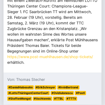
mit einem Zweifach-Auftritt am heimischen LOTTO
Thüringen Center Court: Champions-League-
Sieger 1. FC Saarbrücken TT wird am Mittwoch,
28. Februar (19 Uhr), vorstellig. Bereits am
Samstag, 2. März (19 Uhr), kommt der TTC
Zugbrücke Grenzau an den Kristanplatz. „Wir
wollen im wahrsten Sinne des Wortes unsere
Hausaufgaben machen“, erklärte Post Mühlhausens
Präsident Thomas Baier. Tickets für beide
Begegnungen sind im Online-Shop unter
https://www.post-muehlhausen.de/shop-tickets/
erhältlich.
Von: Thomas Stecher
#DanielHabesohn
#ErikSchreyer
#IrvinBertrand
#LottoThüringenCenterCourt
#OvidiuIonescu
#PostI
#SteffenMengel
#tischtennis
#TTBL
#TTTV