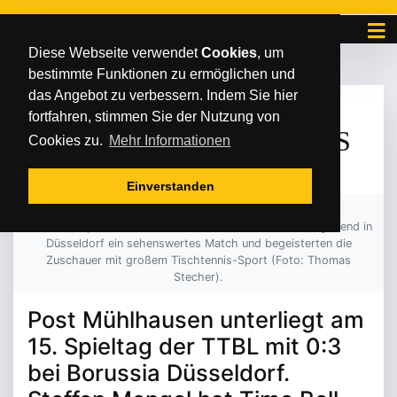
Diese Webseite verwendet
Cookies
, um
bestimmte Funktionen zu ermöglichen und
das Angebot zu verbessern. Indem Sie hier
SONNTAG
/
/
11
.
Februar
2024
fortfahren, stimmen Sie der Nutzung von
SENSATION BLEIBT AUS
Cookies zu.
Mehr Informationen
Einverstanden
Steffen Mengel im Trikot des Post SV und Borussia-
Rekordeuropameister Timo Boll lieferten sich am Freitagabend in
Düsseldorf ein sehenswertes Match und begeisterten die
Zuschauer mit großem Tischtennis-Sport (Foto: Thomas
Stecher).
Post Mühlhausen unterliegt am
15. Spieltag der TTBL mit 0:3
bei Borussia Düsseldorf.