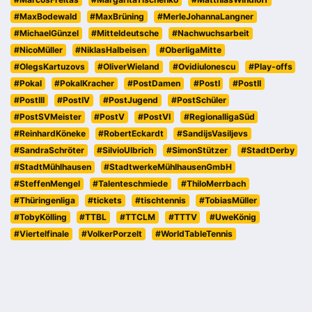
#MaxBodewald
#MaxBrüning
#MerleJohannaLangner
#MichaelGünzel
#Mitteldeutsche
#Nachwuchsarbeit
#NicoMüller
#NiklasHalbeisen
#OberligaMitte
#OlegsKartuzovs
#OliverWieland
#OvidiuIonescu
#Play-offs
#Pokal
#PokalKracher
#PostDamen
#PostI
#PostII
#PostIII
#PostIV
#PostJugend
#PostSchüler
#PostSVMeister
#PostV
#PostVI
#RegionalligaSüd
#ReinhardKöneke
#RobertEckardt
#SandijsVasiljevs
#SandraSchröter
#SilvioUlbrich
#SimonStützer
#StadtDerby
#StadtMühlhausen
#StadtwerkeMühlhausenGmbH
#SteffenMengel
#Talenteschmiede
#ThiloMerrbach
#Thüringenliga
#tickets
#tischtennis
#TobiasMüller
#TobyKölling
#TTBL
#TTCLM
#TTTV
#UweKönig
#Viertelfinale
#VolkerPorzelt
#WorldTableTennis