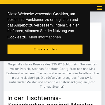
Diese Webseite verwendet
Cookies
, um
bestimmte Funktionen zu ermöglichen und
das Angebot zu verbessern. Indem Sie hier
DONNERSTAG
/
/
12
.
Oktober
2023
fortfahren, stimmen Sie der Nutzung von
AUSGEGLICHENHEIT
Cookies zu.
Mehr Informationen
ALS TRUMPF
Einverstanden
Gegen die starke Reserve des SSV 07 Schlotheim überzeugten
Volker Porzelt, Stephan Altrichter, Georg Bratfisch und Max
Bodewald an eigenen Tischen und übernahmen die Tabellenspitze
in der Kreisoberliga. Die fünfte Vertretung des Post SV ist
amtierender Meister und strebt die Titelverteidigung an (Foto:
Thomas Stecher).
In der Tischtennis-
Kreisoberliga gewinnt Meister