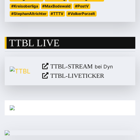
#Kreisoberliga
#MaxBodewald
#PostV
#StephanAltrichter
#TTTV
#VolkerPorzelt
TTBL LIVE
TTBL-STREAM
bei Dyn
TTBL-LIVETICKER