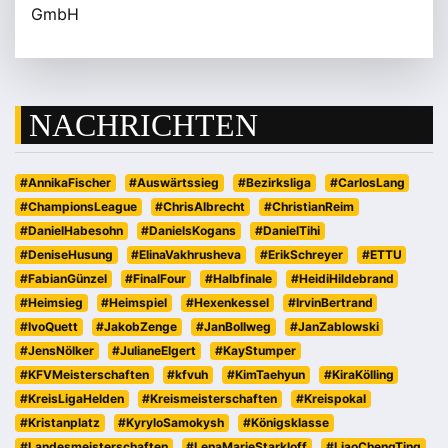
NACHRICHTEN
#AnnikaFischer
#Auswärtssieg
#Bezirksliga
#CarlosLang
#ChampionsLeague
#ChrisAlbrecht
#ChristianReim
#DanielHabesohn
#DanielsKogans
#DanielTihi
#DeniseHusung
#ElinaVakhrusheva
#ErikSchreyer
#ETTU
#FabianGünzel
#FinalFour
#Halbfinale
#HeidiHildebrand
#Heimsieg
#Heimspiel
#Hexenkessel
#IrvinBertrand
#IvoQuett
#JakobZenge
#JanBollweg
#JanZablowski
#JensNölker
#JulianeElgert
#KayStumper
#KFVMeisterschaften
#kfvuh
#KimTaehyun
#KiraKölling
#KreisLigaHelden
#Kreismeisterschaften
#Kreispokal
#Kristanplatz
#KyryloSamokysh
#Königsklasse
#Landesmeisterschaften
#LenaMarieStarkloff
#LiaoChengTing