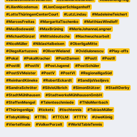
#LilianNicodemus
#LionCooperSchlagenhoff
#LottoThüringenCenterCourt
#LutzLindau
#MadeleineTeichert
#MarcosFreitas
#MargaritaTischenko
#MatthiasWindloff
#MaxBodewald
#MaxBrüning
#MerleJohannaLangner
#MichaelGünzel
#Mitteldeutsche
#Nachwuchsarbeit
#NicoMüller
#NiklasHalbeisen
#OberligaMitte
#OlegsKartuzovs
#OliverWieland
#OvidiuIonescu
#Play-offs
#Pokal
#PokalKracher
#PostDamen
#PostI
#PostII
#PostIII
#PostIV
#PostJugend
#PostSchüler
#PostSVMeister
#PostV
#PostVI
#RegionalligaSüd
#ReinhardKöneke
#RobertEckardt
#SandijsVasiljevs
#SandraSchröter
#SilvioUlbrich
#SimonStützer
#StadtDerby
#StadtMühlhausen
#StadtwerkeMühlhausenGmbH
#SteffenMengel
#Talenteschmiede
#ThiloMerrbach
#Thüringenliga
#tickets
#tischtennis
#TobiasMüller
#TobyKölling
#TTBL
#TTCLM
#TTTV
#UweKönig
#Viertelfinale
#VolkerPorzelt
#WorldTableTennis