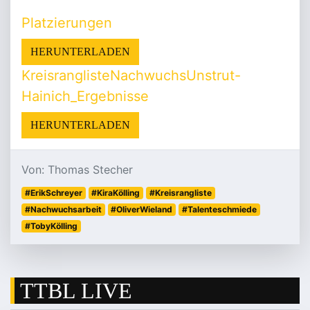
Platzierungen
HERUNTERLADEN
KreisranglisteNachwuchsUnstrut-
Hainich_Ergebnisse
HERUNTERLADEN
Von: Thomas Stecher
#ErikSchreyer
#KiraKölling
#Kreisrangliste
#Nachwuchsarbeit
#OliverWieland
#Talenteschmiede
#TobyKölling
TTBL LIVE