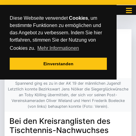
Diese Webseite verwendet
Cookies
, um
bestimmte Funktionen zu ermöglichen und
das Angebot zu verbessern. Indem Sie hier
MITTWOCH
/
/
17
.
Mai
2023
fortfahren, stimmen Sie der Nutzung von
DOPPELTER TITEL FÜR
Cookies zu.
Mehr Informationen
TOBY KÖLLING
Einverstanden
Spannend ging es zu in der AK 19 der männlichen Jugend!
Letztlich konnte Bezirkswart Jens Nölker die Siegerglückwünsche
an Toby Kölling übermitteln, der sich vor seinen Post-
Vereinskameraden Oliver Wieland und Henri Frederik Boelecke
(von links) behaupten konnte (Foto: Verein).
Bei den Kreisranglisten des
Tischtennis-Nachwuchses