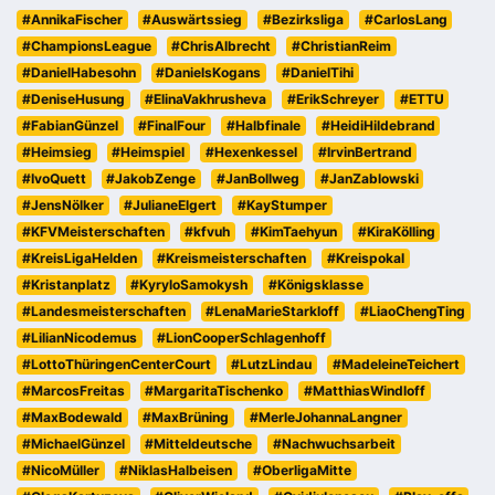
#AnnikaFischer
#Auswärtssieg
#Bezirksliga
#CarlosLang
#ChampionsLeague
#ChrisAlbrecht
#ChristianReim
#DanielHabesohn
#DanielsKogans
#DanielTihi
#DeniseHusung
#ElinaVakhrusheva
#ErikSchreyer
#ETTU
#FabianGünzel
#FinalFour
#Halbfinale
#HeidiHildebrand
#Heimsieg
#Heimspiel
#Hexenkessel
#IrvinBertrand
#IvoQuett
#JakobZenge
#JanBollweg
#JanZablowski
#JensNölker
#JulianeElgert
#KayStumper
#KFVMeisterschaften
#kfvuh
#KimTaehyun
#KiraKölling
#KreisLigaHelden
#Kreismeisterschaften
#Kreispokal
#Kristanplatz
#KyryloSamokysh
#Königsklasse
#Landesmeisterschaften
#LenaMarieStarkloff
#LiaoChengTing
#LilianNicodemus
#LionCooperSchlagenhoff
#LottoThüringenCenterCourt
#LutzLindau
#MadeleineTeichert
#MarcosFreitas
#MargaritaTischenko
#MatthiasWindloff
#MaxBodewald
#MaxBrüning
#MerleJohannaLangner
#MichaelGünzel
#Mitteldeutsche
#Nachwuchsarbeit
#NicoMüller
#NiklasHalbeisen
#OberligaMitte