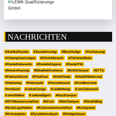
NACHRICHTEN
#AnnikaFischer
#Auswärtssieg
#Bezirksliga
#CarlosLang
#ChampionsLeague
#ChrisAlbrecht
#ChristianReim
#DanielHabesohn
#DanielsKogans
#DanielTihi
#DeniseHusung
#ElinaVakhrusheva
#ErikSchreyer
#ETTU
#FabianGünzel
#FinalFour
#Halbfinale
#HeidiHildebrand
#Heimsieg
#Heimspiel
#Hexenkessel
#IrvinBertrand
#IvoQuett
#JakobZenge
#JanBollweg
#JanZablowski
#JensNölker
#JulianeElgert
#KayStumper
#KFVMeisterschaften
#kfvuh
#KimTaehyun
#KiraKölling
#KreisLigaHelden
#Kreismeisterschaften
#Kreispokal
#Kristanplatz
#KyryloSamokysh
#Königsklasse