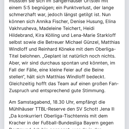
mussten sie sich im Sangerhäuser Ortsteil mit
einem 5:5 begnügen; ein Punktverlust, der lange
schmerzhaft war, jedoch längst getilgt ist. Nun
können sich Annika Fischer, Denise Husung, Elina
Vakhrusheva, Madeleine Teichert, Heidi
Hildebrand, Kira Kölling und Lena-Marie Starkloff
selbst sowie die Betreuer Michael Günzel, Matthias
Windloff und Reinhard Köneke mit dem Oberliga-
Titel belohnen. „Geplant ist natürlich noch nichts.
Aber, wir sind durchaus spontan und könnten, im
Fall der Fälle, eine kleine Feier auf die Beine
stellen“, hält sich Matthias Windloff bedeckt.
Gleichzeitig hofft das Team auf einen großen Fan-
Zuspruch und entsprechend gute Stimmung.
Am Samstagabend, 18.30 Uhr, empfängt die
Mühlhäuser TTBL-Reserve den SV Schott Jena II:
„Da konkurriert Oberliga-Tischtennis mit dem
Kracher in der Fußball-Bundesliga Bayern gegen