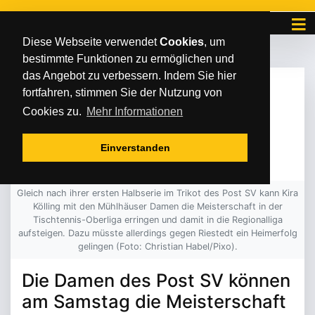
Diese Webseite verwendet
Cookies
, um
bestimmte Funktionen zu ermöglichen und
das Angebot zu verbessern. Indem Sie hier
DONNERSTAG
/
/
30
.
März
2023
fortfahren, stimmen Sie der Nutzung von
(NOCH) KEINE FEIER
Cookies zu.
Mehr Informationen
GEPLANT
Einverstanden
Gleich nach ihrer ersten Halbserie im Trikot des Post SV kann Kira
Kölling mit den Mühlhäuser Damen die Meisterschaft in der
Tischtennis-Oberliga erringen und damit in die Regionalliga
aufsteigen. Dazu müsste allerdings gegen Riestedt ein Heimerfolg
gelingen (Foto: Christian Habel/Pixo).
Die Damen des Post SV können
am Samstag die Meisterschaft