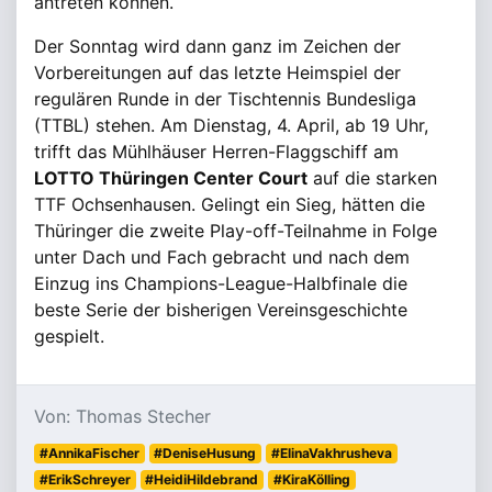
antreten können.
Der Sonntag wird dann ganz im Zeichen der
Vorbereitungen auf das letzte Heimspiel der
regulären Runde in der Tischtennis Bundesliga
(TTBL) stehen. Am Dienstag, 4. April, ab 19 Uhr,
trifft das Mühlhäuser Herren-Flaggschiff am
LOTTO Thüringen Center Court
auf die starken
TTF Ochsenhausen. Gelingt ein Sieg, hätten die
Thüringer die zweite Play-off-Teilnahme in Folge
unter Dach und Fach gebracht und nach dem
Einzug ins Champions-League-Halbfinale die
beste Serie der bisherigen Vereinsgeschichte
gespielt.
Von: Thomas Stecher
#AnnikaFischer
#DeniseHusung
#ElinaVakhrusheva
#ErikSchreyer
#HeidiHildebrand
#KiraKölling