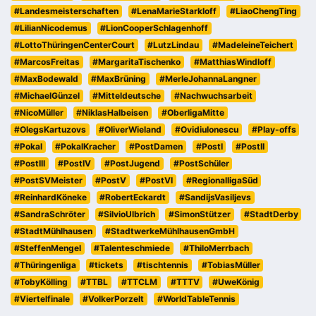
#Landesmeisterschaften
#LenaMarieStarkloff
#LiaoChengTing
#LilianNicodemus
#LionCooperSchlagenhoff
#LottoThüringenCenterCourt
#LutzLindau
#MadeleineTeichert
#MarcosFreitas
#MargaritaTischenko
#MatthiasWindloff
#MaxBodewald
#MaxBrüning
#MerleJohannaLangner
#MichaelGünzel
#Mitteldeutsche
#Nachwuchsarbeit
#NicoMüller
#NiklasHalbeisen
#OberligaMitte
#OlegsKartuzovs
#OliverWieland
#OvidiuIonescu
#Play-offs
#Pokal
#PokalKracher
#PostDamen
#PostI
#PostII
#PostIII
#PostIV
#PostJugend
#PostSchüler
#PostSVMeister
#PostV
#PostVI
#RegionalligaSüd
#ReinhardKöneke
#RobertEckardt
#SandijsVasiljevs
#SandraSchröter
#SilvioUlbrich
#SimonStützer
#StadtDerby
#StadtMühlhausen
#StadtwerkeMühlhausenGmbH
#SteffenMengel
#Talenteschmiede
#ThiloMerrbach
#Thüringenliga
#tickets
#tischtennis
#TobiasMüller
#TobyKölling
#TTBL
#TTCLM
#TTTV
#UweKönig
#Viertelfinale
#VolkerPorzelt
#WorldTableTennis