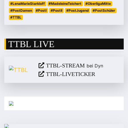
#LenaMarieStarkloff
#MadeleineTeichert
#OberligaMitte
#PostDamen
#PostI
#PostII
#PostJugend
#PostSchüler
#TTBL
TTBL LIVE
TTBL-STREAM
bei Dyn
TTBL-LIVETICKER