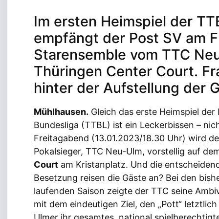
Im ersten Heimspiel der T
empfängt der Post SV am F
Starensemble vom TTC Ne
Thüringen Center Court. F
hinter der Aufstellung der 
Mühlhausen.
Gleich das erste Heimspiel der
Bundesliga (TTBL) ist ein Leckerbissen – nic
Freitagabend (13.01.2023/18.30 Uhr) wird d
Pokalsieger, TTC Neu-Ulm, vorstellig auf d
Court
am Kristanplatz. Und die entscheidend
Besetzung reisen die Gäste an? Bei den bish
laufenden Saison zeigte der TTC seine Ambiva
mit dem eindeutigen Ziel, den „Pott“ letztlic
Ulmer ihr gesamtes, national spielberechtig