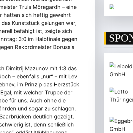
meister Truls Möregardh – eine
r hatten sich heftig gewehrt
l das Kunststück gelungen war,
rell befähigt ist, zeigte sich
SPO
nntag: 3:0 im Halbfinale gegen
gegen Rekordmeister Borussia
h Dimitrij Mazunov mit 1:3 das
och – ebenfalls „nur“ – mit Lev
bnev, im Prinzip das Herzstück
„Egal, mit welcher Truppe der
abe für uns. Auch ohne die
fährden und sogar zu schlagen.
Saarbrücken deutlich gezeigt.
schwierig ist, denn schließlich
rden“, erklärt Mühlhausens