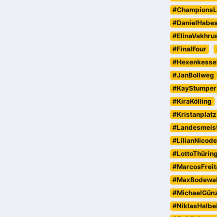
#ChampionsL
#DanielHabe
#ElinaVakhru
#FinalFour
#Hexenkesse
#JanBollweg
#KayStumper
#KiraKölling
#Kristanplatz
#Landesmeist
#LilianNicod
#LottoThürin
#MarcosFreit
#MaxBodewa
#MichaelGün
#NiklasHalbe