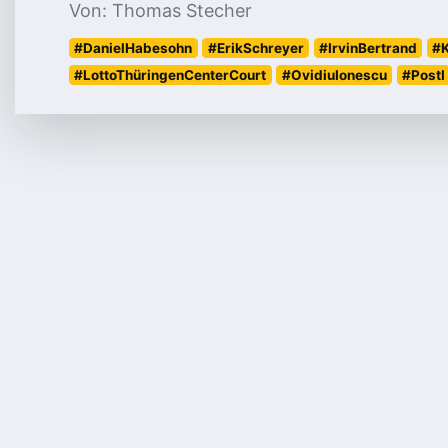
Von: Thomas Stecher
#DanielHabesohn
#ErikSchreyer
#IrvinBertrand
#
#LottoThüringenCenterCourt
#OvidiuIonescu
#PostI