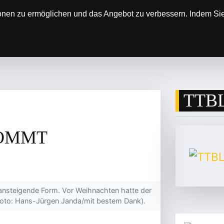
onen zu ermöglichen und das Angebot zu verbessern. Indem Sie 
SOREN
DER VEREIN
ERGEBNISSE & SP
TTBL
KOMMT
 ansteigende Form. Vor Weihnachten hatte der
(Foto: Hans-Jürgen Janda/mit bestem Dank).