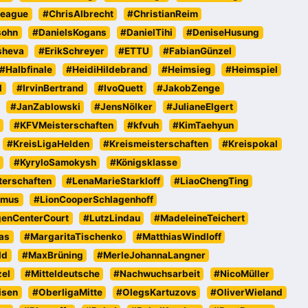
eague
#ChrisAlbrecht
#ChristianReim
sohn
#DanielsKogans
#DanielTihi
#DeniseHusung
sheva
#ErikSchreyer
#ETTU
#FabianGünzel
#Halbfinale
#HeidiHildebrand
#Heimsieg
#Heimspiel
l
#IrvinBertrand
#IvoQuett
#JakobZenge
#JanZablowski
#JensNölker
#JulianeElgert
#KFVMeisterschaften
#kfvuh
#KimTaehyun
#KreisLigaHelden
#Kreismeisterschaften
#Kreispokal
#KyryloSamokysh
#Königsklasse
erschaften
#LenaMarieStarkloff
#LiaoChengTing
emus
#LionCooperSchlagenhoff
genCenterCourt
#LutzLindau
#MadeleineTeichert
as
#MargaritaTischenko
#MatthiasWindloff
ld
#MaxBrüning
#MerleJohannaLangner
zel
#Mitteldeutsche
#Nachwuchsarbeit
#NicoMüller
isen
#OberligaMitte
#OlegsKartuzovs
#OliverWieland