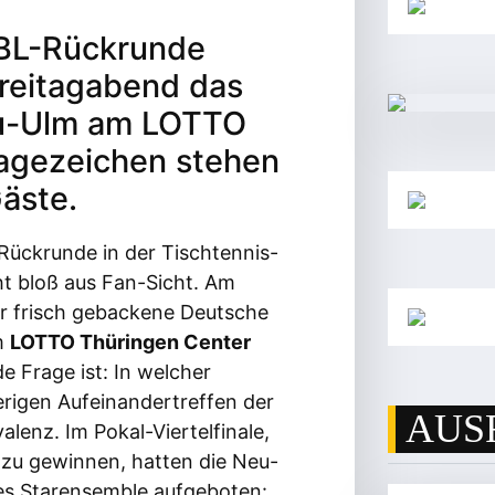
TBL-Rückrunde
reitagabend das
u-Ulm am LOTTO
ragezeichen stehen
Gäste.
 Rückrunde in der Tischtennis-
ht bloß aus Fan-Sicht. Am
er frisch gebackene Deutsche
em
LOTTO Thüringen Center
e Frage ist: In welcher
erigen Aufeinandertreffen der
AUS
lenz. Im Pokal-Viertelfinale,
h zu gewinnen, hatten die Neu-
tes Starensemble aufgeboten: