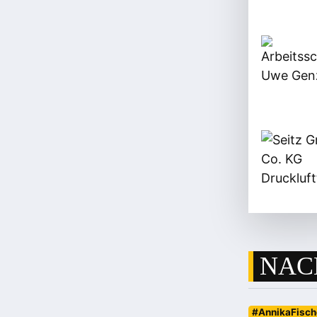
NAC
#AnnikaFisch