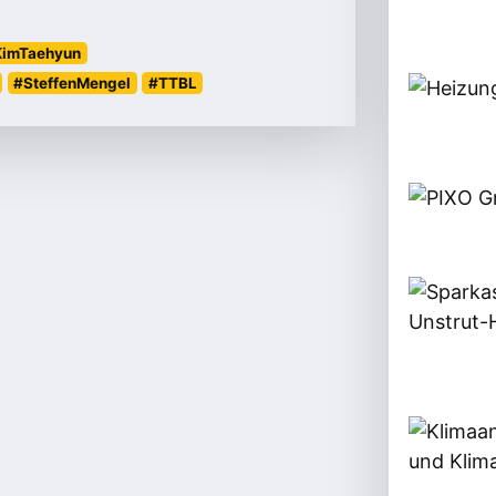
KimTaehyun
#SteffenMengel
#TTBL