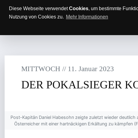
Anfahrt/Parkplätze
Impressum
Datenschutz
Diese Webseite verwendet
Cookies
, um bestimmte Funkti
Nutzung von Cookies zu.
Mehr Informationen
AKTUELLES
TTBL
SPON
MITTWOCH
/
/
11
.
Januar
2023
DER POKALSIEGER 
Post-Kapitän Daniel Habesohn zeigte zuletzt wieder deutlich
Österreicher mit einer hartnäckigen Erkältung zu kämpfen 