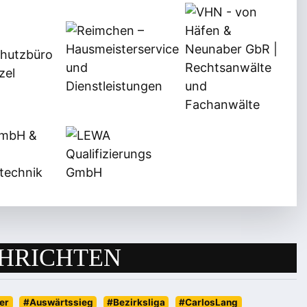
HRICHTEN
er
#Auswärtssieg
#Bezirksliga
#CarlosLang