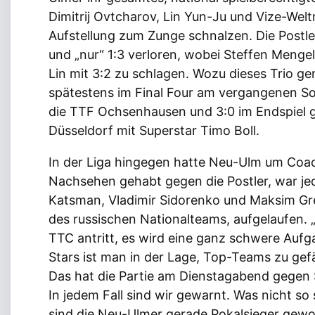
Dimitrij Ovtcharov, Lin Yun-Ju und Vize-Welt
Aufstellung zum Zunge schnalzen. Die Postle
und „nur“ 1:3 verloren, wobei Steffen Menge
Lin mit 3:2 zu schlagen. Wozu dieses Trio gene
spätestens im Final Four am vergangenen So
die TTF Ochsenhausen und 3:0 im Endspiel 
Düsseldorf mit Superstar Timo Boll.
In der Liga hingegen hatte Neu-Ulm um Coac
Nachsehen gehabt gegen die Postler, war jed
Katsman, Vladimir Sidorenko und Maksim Gre
des russischen Nationalteams, aufgelaufen. 
TTC antritt, es wird eine ganz schwere Aufg
Stars ist man in der Lage, Top-Teams zu ge
Das hat die Partie am Dienstagabend gegen 
In jedem Fall sind wir gewarnt. Was nicht so 
sind die Neu-Ulmer gerade Pokalsieger gewo