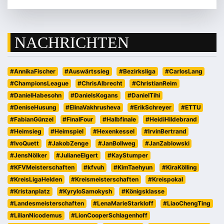
NACHRICHTEN
#AnnikaFischer
#Auswärtssieg
#Bezirksliga
#CarlosLang
#ChampionsLeague
#ChrisAlbrecht
#ChristianReim
#DanielHabesohn
#DanielsKogans
#DanielTihi
#DeniseHusung
#ElinaVakhrusheva
#ErikSchreyer
#ETTU
#FabianGünzel
#FinalFour
#Halbfinale
#HeidiHildebrand
#Heimsieg
#Heimspiel
#Hexenkessel
#IrvinBertrand
#IvoQuett
#JakobZenge
#JanBollweg
#JanZablowski
#JensNölker
#JulianeElgert
#KayStumper
#KFVMeisterschaften
#kfvuh
#KimTaehyun
#KiraKölling
#KreisLigaHelden
#Kreismeisterschaften
#Kreispokal
#Kristanplatz
#KyryloSamokysh
#Königsklasse
#Landesmeisterschaften
#LenaMarieStarkloff
#LiaoChengTing
#LilianNicodemus
#LionCooperSchlagenhoff