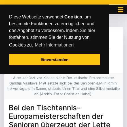
Diese Webseite verwendet
Cookies
, um
bestimmte Funktionen zu ermöglichen und
das Angebot zu verbessern. Indem Sie hier
SAMSTAG
/
/
02
.
Juli
2022
fortfahren, stimmen Sie der Nutzung von
GOLD UND SILBER FÜR
Cookies zu.
Mehr Informationen
SANDIJS VASILJEVS
Einverstanden
Alter schützt vor Klasse nicht: Der lettische Rekordmeister
Sandijs Vasiljevs (49) setzte sich bei der Senioren-EM in Rimini
hervorragend in Szene, staubte einen Titel und eine Silbermedaille
ab (Archiv-Foto: Christian Habel).
Bei den Tischtennis-
Europameisterschaften der
Senioren überzeugt der Lette