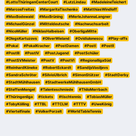
#LottoThüringenCenterCourt
#LutzLindau
#MadeleineTeichert
#MarcosFreitas
#MargaritaTischenko
#MatthiasWindloff
#MaxBodewald
#MaxBrüning
#MerleJohannaLangner
#MichaelGünzel
#Mitteldeutsche
#Nachwuchsarbeit
#NicoMüller
#NiklasHalbeisen
#OberligaMitte
#OlegsKartuzovs
#OliverWieland
#OvidiuIonescu
#Play-offs
#Pokal
#PokalKracher
#PostDamen
#PostI
#PostII
#PostIII
#PostIV
#PostJugend
#PostSchüler
#PostSVMeister
#PostV
#PostVI
#RegionalligaSüd
#ReinhardKöneke
#RobertEckardt
#SandijsVasiljevs
#SandraSchröter
#SilvioUlbrich
#SimonStützer
#StadtDerby
#StadtMühlhausen
#StadtwerkeMühlhausenGmbH
#SteffenMengel
#Talenteschmiede
#ThiloMerrbach
#Thüringenliga
#tickets
#tischtennis
#TobiasMüller
#TobyKölling
#TTBL
#TTCLM
#TTTV
#UweKönig
#Viertelfinale
#VolkerPorzelt
#WorldTableTennis