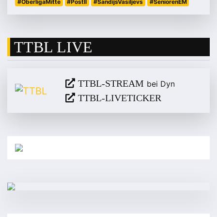
#OberligaMitte
#PostII
#SandijsVasiljevs
#SeniorenEM
TTBL LIVE
TTBL-STREAM
bei Dyn
TTBL-LIVETICKER