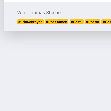
Von: Thomas Stecher
#ErikSchreyer
#PostDamen
#PostII
#PostIII
#Pos