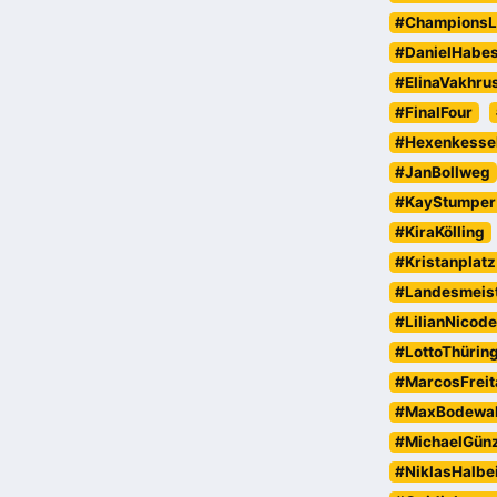
#ChampionsL
#DanielHabe
#ElinaVakhru
#FinalFour
#Hexenkesse
#JanBollweg
#KayStumper
#KiraKölling
#Kristanplatz
#Landesmeist
#LilianNicod
#LottoThürin
#MarcosFreit
#MaxBodewa
#MichaelGün
#NiklasHalbe