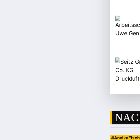
NAC
#AnnikaFisch