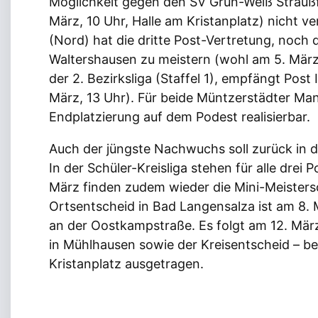
Möglichkeit gegen den SV Grün-Weiß Straußf
März, 10 Uhr, Halle am Kristanplatz) nicht ver
(Nord) hat die dritte Post-Vertretung, noch
Waltershausen zu meistern (wohl am 5. März, 
der 2. Bezirksliga (Staffel 1), empfängt Pos
März, 13 Uhr). Für beide Müntzerstädter Man
Endplatzierung auf dem Podest realisierbar.
Auch der jüngste Nachwuchs soll zurück in 
In der Schüler-Kreisliga stehen für alle drei
März finden zudem wieder die Mini-Meistersc
Ortsentscheid in Bad Langensalza ist am 8. M
an der Oostkampstraße. Es folgt am 12. Mär
in Mühlhausen sowie der Kreisentscheid – bei
Kristanplatz ausgetragen.