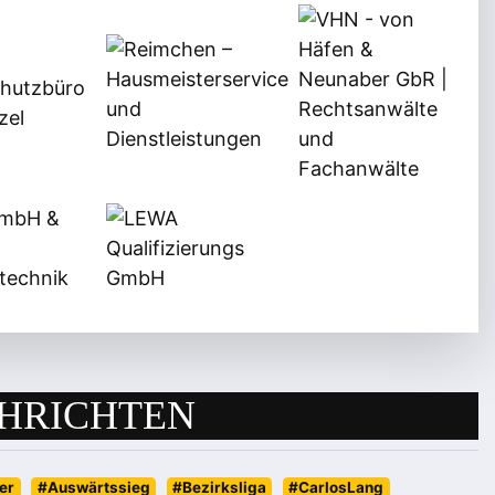
HRICHTEN
er
#Auswärtssieg
#Bezirksliga
#CarlosLang