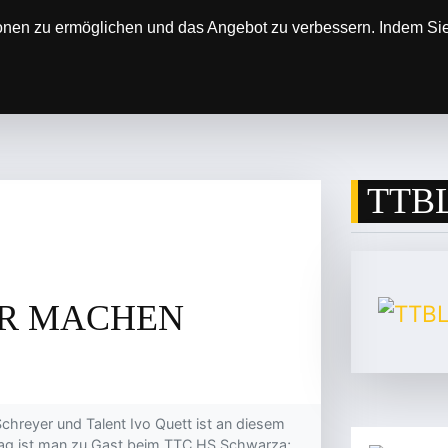
onen zu ermöglichen und das Angebot zu verbessern. Indem Sie 
SOREN
DER VEREIN
ERGEBNISSE & SP
TTBL
AR MACHEN
chreyer und Talent Ivo Quett ist an diesem
ag ist man zu Gast beim TTC HS Schwarza;