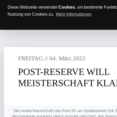
Anfahrt/Parkplätze
Impressum
Datenschutz
Diese Webseite verwendet
Cookies
, um bestimmte Funkti
Nutzung von Cookies zu.
Mehr Informationen
AKTUELLES
TTBL
SPON
FREITAG
/
/
04
.
März
2022
POST-RESERVE WILL
MEISTERSCHAFT KL
Die zweite Mannschaft des Post SV um Spielertrainer Erik S
Wochenende auswärts gleich doppelt gefordert: Am Samst