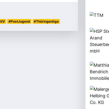
tIV
#PostJugend
#Thüringenliga