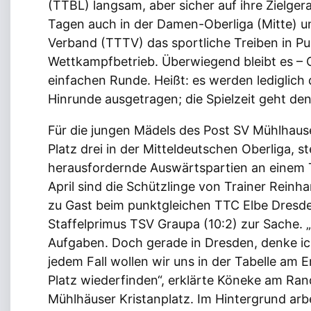
(TTBL) langsam, aber sicher auf ihre Zielgera
Tagen auch in der Damen-Oberliga (Mitte) u
Verband (TTTV) das sportliche Treiben in Pu
Wettkampfbetrieb. Überwiegend bleibt es – C
einfachen Runde. Heißt: es werden lediglic
Hinrunde ausgetragen; die Spielzeit geht de
Für die jungen Mädels des Post SV Mühlhause
Platz drei in der Mitteldeutschen Oberliga, s
herausfordernde Auswärtspartien an einem 
April sind die Schützlinge von Trainer Rein
zu Gast beim punktgleichen TTC Elbe Dresden
Staffelprimus TSV Graupa (10:2) zur Sache.
Aufgaben. Doch gerade in Dresden, denke ich
jedem Fall wollen wir uns in der Tabelle am 
Platz wiederfinden“, erklärte Köneke am Ra
Mühlhäuser Kristanplatz. Im Hintergrund arb