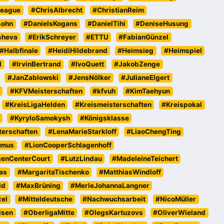
eague
#ChrisAlbrecht
#ChristianReim
sohn
#DanielsKogans
#DanielTihi
#DeniseHusung
sheva
#ErikSchreyer
#ETTU
#FabianGünzel
#Halbfinale
#HeidiHildebrand
#Heimsieg
#Heimspiel
l
#IrvinBertrand
#IvoQuett
#JakobZenge
#JanZablowski
#JensNölker
#JulianeElgert
#KFVMeisterschaften
#kfvuh
#KimTaehyun
#KreisLigaHelden
#Kreismeisterschaften
#Kreispokal
#KyryloSamokysh
#Königsklasse
erschaften
#LenaMarieStarkloff
#LiaoChengTing
emus
#LionCooperSchlagenhoff
genCenterCourt
#LutzLindau
#MadeleineTeichert
as
#MargaritaTischenko
#MatthiasWindloff
ld
#MaxBrüning
#MerleJohannaLangner
zel
#Mitteldeutsche
#Nachwuchsarbeit
#NicoMüller
isen
#OberligaMitte
#OlegsKartuzovs
#OliverWieland