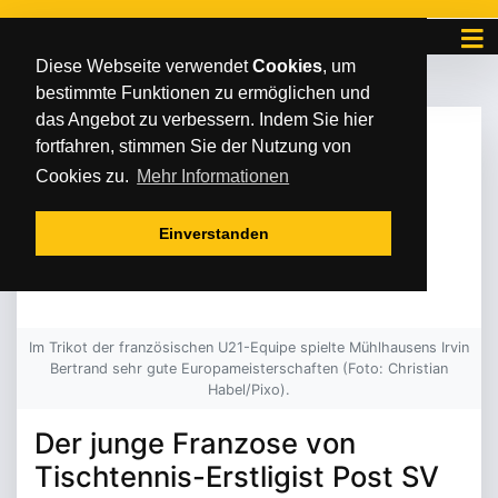
Diese Webseite verwendet
Cookies
, um
bestimmte Funktionen zu ermöglichen und
das Angebot zu verbessern. Indem Sie hier
MITTWOCH
/
/
17
.
November
2021
fortfahren, stimmen Sie der Nutzung von
IRVIN BERTRAND
Cookies zu.
Mehr Informationen
EROBERT ZWEIMAL
Einverstanden
BRONZE
Im Trikot der französischen U21-Equipe spielte Mühlhausens Irvin
Bertrand sehr gute Europameisterschaften (Foto: Christian
Habel/Pixo).
Der junge Franzose von
Tischtennis-Erstligist Post SV