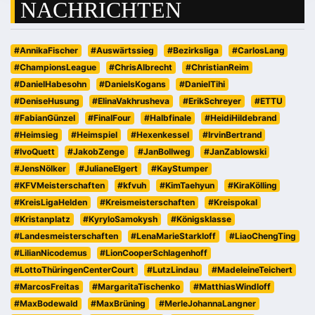
NACHRICHTEN
#AnnikaFischer
#Auswärtssieg
#Bezirksliga
#CarlosLang
#ChampionsLeague
#ChrisAlbrecht
#ChristianReim
#DanielHabesohn
#DanielsKogans
#DanielTihi
#DeniseHusung
#ElinaVakhrusheva
#ErikSchreyer
#ETTU
#FabianGünzel
#FinalFour
#Halbfinale
#HeidiHildebrand
#Heimsieg
#Heimspiel
#Hexenkessel
#IrvinBertrand
#IvoQuett
#JakobZenge
#JanBollweg
#JanZablowski
#JensNölker
#JulianeElgert
#KayStumper
#KFVMeisterschaften
#kfvuh
#KimTaehyun
#KiraKölling
#KreisLigaHelden
#Kreismeisterschaften
#Kreispokal
#Kristanplatz
#KyryloSamokysh
#Königsklasse
#Landesmeisterschaften
#LenaMarieStarkloff
#LiaoChengTing
#LilianNicodemus
#LionCooperSchlagenhoff
#LottoThüringenCenterCourt
#LutzLindau
#MadeleineTeichert
#MarcosFreitas
#MargaritaTischenko
#MatthiasWindloff
#MaxBodewald
#MaxBrüning
#MerleJohannaLangner